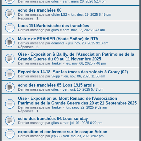
Dernier message par
gilles
«
sam. mars 28, 2026 5:14 pm
echo des tranchées 86
Dernier message par
olivier LS2
«
lun. déc. 29, 2025 8:49 pm
Réponses :
1
Loos 1915/artois/echo des tranchées
Dernier message par
gilles
«
sam. nov. 22, 2025 9:43 am
Mairie de FRAHIER (Haute Saône) 4e RTA
Dernier message par
demonts
«
jeu. nov. 20, 2025 9:18 am
Réponses :
5
Oise - Exposition à Bailly, de l'Association Patrimoine de la
Grande Guerre du 09 au 11 Novembre 2025
Dernier message par
Tanker
«
jeu. nov. 06, 2025 7:46 pm
Exposition 14-18, Sur les traces des soldats à Crouy (02)
Dernier message par
Skipp
«
jeu. nov. 06, 2025 11:50 am
echo des tranchées 85 Loos 1915 artois
Dernier message par
gilles
«
ven. oct. 10, 2025 5:47 pm
Oise - Exposition au Mont Renaud de l'Association
Patrimoine de la Grande Guerre des 20 et 21 Septembre 2025
Dernier message par
Tanker
«
lun. sept. 22, 2025 9:32 am
Réponses :
1
echo des tranchées 84/Loos sunday
Dernier message par
gilles
«
mar. juil. 01, 2025 6:22 pm
exposition et conférence sur le casque Adrian
Dernier message par
jcp66
«
ven. mai 23, 2025 8:02 pm