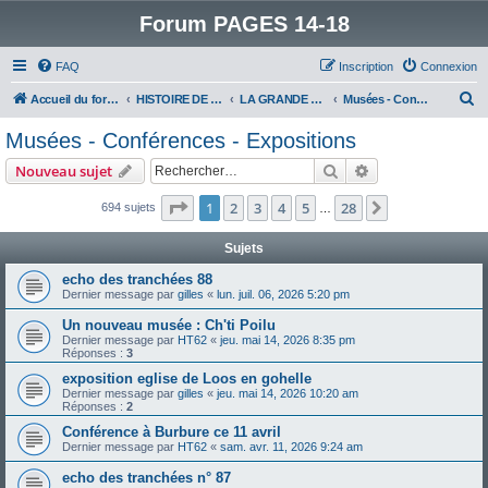
Forum PAGES 14-18
FAQ
Inscription
Connexion
R
Accueil du forum
HISTOIRE DE LA GRANDE GUERRE
LA GRANDE GUERRE VUE D'AUJOURD'HUI
Musées - Conférences - Expositions
e
Musées - Conférences - Expositions
c
Rechercher
Recherche avanc
Nouveau sujet
h
e
Page
1
sur
28
1
2
3
4
5
28
Suivant
694 sujets
…
r
Sujets
c
echo des tranchées 88
h
Dernier message par
gilles
«
lun. juil. 06, 2026 5:20 pm
e
Un nouveau musée : Ch'ti Poilu
r
Dernier message par
HT62
«
jeu. mai 14, 2026 8:35 pm
Réponses :
3
exposition eglise de Loos en gohelle
Dernier message par
gilles
«
jeu. mai 14, 2026 10:20 am
Réponses :
2
Conférence à Burbure ce 11 avril
Dernier message par
HT62
«
sam. avr. 11, 2026 9:24 am
echo des tranchées n° 87