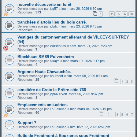
nouvelle découverte en forêt
Dernier message par
jpg57
«
jeu. mars 26, 2026 6:30 pm
Réponses :
373
1
35
36
37
38
…
tranchées d'artois lieu du bois carré.
Dernier message par
jobdx
«
lun. mars 23, 2026 9:45 pm
Réponses :
5
Vestiges du cantonnement allemand de VILCEY-SUR-TREY
(54)
Dernier message par
WillBen539
«
sam. mars 21, 2026 7:23 pm
Réponses :
7
Blockhaus SM89 Pulversheim
Dernier message par
alsajm
«
mar. mars 10, 2026 9:17 pm
Réponses :
4
Argonne Haute Chevauchée.
Dernier message par
bourbonf
«
dim. mars 08, 2026 8:11 am
Réponses :
25
1
2
3
cimetière de Croix le Prêtre côte 766
Dernier message par
jcp66
«
ven. mars 06, 2026 9:37 pm
Réponses :
3
Emplacements anti-aérien.
Dernier message par
La Falouse
«
mer. mars 04, 2026 6:19 pm
Réponses :
60
1
4
5
6
7
…
Support ?
Dernier message par
La Falouse
«
dim. févr. 22, 2026 6:51 pm
Butte de Froidmont à Bouxieres sous Froidmont