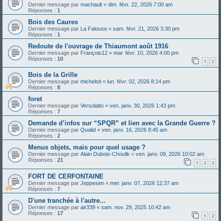
Dernier message par
machault
«
dim. févr. 22, 2026 7:00 am
Réponses :
1
Bois des Caures
Dernier message par
La Falouse
«
sam. févr. 21, 2026 3:30 pm
Réponses :
1
Redoute de l'ouvrage de Thiaumont août 1916
Dernier message par
François12
«
mar. févr. 10, 2026 4:00 pm
Réponses :
10
1
2
Bois de la Grille
Dernier message par
michelstl
«
lun. févr. 02, 2026 8:14 pm
Réponses :
8
foret
Dernier message par
Versolalto
«
ven. janv. 30, 2026 1:43 pm
Réponses :
7
Demande d’infos sur “SPQR” et lien avec la Grande Guerre ?
Dernier message par
Qualid
«
ven. janv. 16, 2026 8:45 am
Réponses :
2
Menus objets, mais pour quel usage ?
Dernier message par
Alain Dubois-Choulik
«
ven. janv. 09, 2026 10:02 am
Réponses :
21
1
2
3
FORT DE CERFONTAINE
Dernier message par
Jeppesen
«
mer. janv. 07, 2026 12:37 am
Réponses :
7
D'une tranchée à l'autre...
Dernier message par
air339
«
sam. nov. 29, 2025 10:42 am
Réponses :
17
1
2