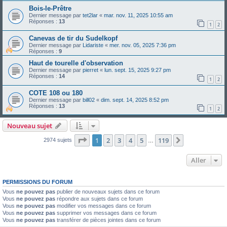
Bois-le-Prêtre
Dernier message par
tet2lar
«
mar. nov. 11, 2025 10:55 am
Réponses :
13
1
2
Canevas de tir du Sudelkopf
Dernier message par
Lidariste
«
mer. nov. 05, 2025 7:36 pm
Réponses :
9
Haut de tourelle d'observation
Dernier message par
pierret
«
lun. sept. 15, 2025 9:27 pm
Réponses :
14
1
2
COTE 108 ou 180
Dernier message par
bill02
«
dim. sept. 14, 2025 8:52 pm
Réponses :
13
1
2
Nouveau sujet
Page
1
sur
119
1
2
3
4
5
119
Suivant
2974 sujets
…
Aller
PERMISSIONS DU FORUM
Vous
ne pouvez pas
publier de nouveaux sujets dans ce forum
Vous
ne pouvez pas
répondre aux sujets dans ce forum
Vous
ne pouvez pas
modifier vos messages dans ce forum
Vous
ne pouvez pas
supprimer vos messages dans ce forum
Vous
ne pouvez pas
transférer de pièces jointes dans ce forum