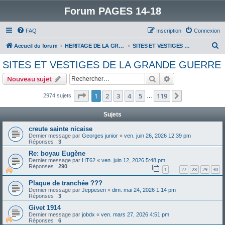
Forum PAGES 14-18
FAQ
Inscription
Connexion
R
Accueil du forum
HERITAGE DE LA GRANDE GUERRE :
SITES ET VESTIGES DE LA GRANDE GUERRE
e
SITES ET VESTIGES DE LA GRANDE GUERRE
c
Rechercher
Recherche avanc
Nouveau sujet
h
e
Page
1
sur
119
1
2
3
4
5
119
Suivant
2974 sujets
…
r
Sujets
c
creute sainte nicaise
h
Dernier message par
Georges junior
«
ven. juin 26, 2026 12:39 pm
Réponses :
3
e
Re: boyau Eugène
r
Dernier message par
HT62
«
ven. juin 12, 2026 5:48 pm
Réponses :
290
1
27
28
29
30
…
Plaque de tranchée ???
Dernier message par
Jeppesen
«
dim. mai 24, 2026 1:14 pm
Réponses :
3
Givet 1914
Dernier message par
jobdx
«
ven. mars 27, 2026 4:51 pm
Réponses :
6