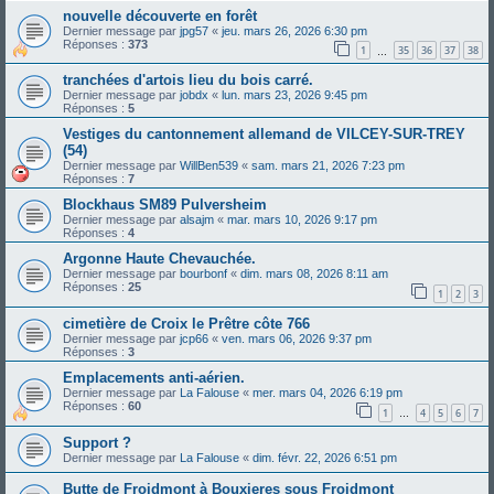
nouvelle découverte en forêt
Dernier message par
jpg57
«
jeu. mars 26, 2026 6:30 pm
Réponses :
373
1
35
36
37
38
…
tranchées d'artois lieu du bois carré.
Dernier message par
jobdx
«
lun. mars 23, 2026 9:45 pm
Réponses :
5
Vestiges du cantonnement allemand de VILCEY-SUR-TREY
(54)
Dernier message par
WillBen539
«
sam. mars 21, 2026 7:23 pm
Réponses :
7
Blockhaus SM89 Pulversheim
Dernier message par
alsajm
«
mar. mars 10, 2026 9:17 pm
Réponses :
4
Argonne Haute Chevauchée.
Dernier message par
bourbonf
«
dim. mars 08, 2026 8:11 am
Réponses :
25
1
2
3
cimetière de Croix le Prêtre côte 766
Dernier message par
jcp66
«
ven. mars 06, 2026 9:37 pm
Réponses :
3
Emplacements anti-aérien.
Dernier message par
La Falouse
«
mer. mars 04, 2026 6:19 pm
Réponses :
60
1
4
5
6
7
…
Support ?
Dernier message par
La Falouse
«
dim. févr. 22, 2026 6:51 pm
Butte de Froidmont à Bouxieres sous Froidmont