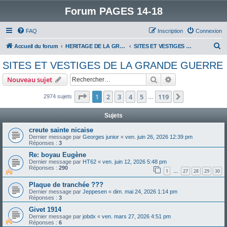
Forum PAGES 14-18
FAQ
Inscription
Connexion
R
Accueil du forum
HERITAGE DE LA GRANDE GUERRE :
SITES ET VESTIGES DE LA GRANDE GUERRE
e
SITES ET VESTIGES DE LA GRANDE GUERRE
c
Rechercher
Recherche avanc
Nouveau sujet
h
e
Page
1
sur
119
1
2
3
4
5
119
Suivant
2974 sujets
…
r
Sujets
c
creute sainte nicaise
h
Dernier message par
Georges junior
«
ven. juin 26, 2026 12:39 pm
Réponses :
3
e
Re: boyau Eugène
r
Dernier message par
HT62
«
ven. juin 12, 2026 5:48 pm
Réponses :
290
1
27
28
29
30
…
Plaque de tranchée ???
Dernier message par
Jeppesen
«
dim. mai 24, 2026 1:14 pm
Réponses :
3
Givet 1914
Dernier message par
jobdx
«
ven. mars 27, 2026 4:51 pm
Réponses :
6