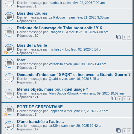
Dernier message par
machault
«
dim. févr. 22, 2026 7:00 am
Réponses :
1
Bois des Caures
Dernier message par
La Falouse
«
sam. févr. 21, 2026 3:30 pm
Réponses :
1
Redoute de l'ouvrage de Thiaumont août 1916
Dernier message par
François12
«
mar. févr. 10, 2026 4:00 pm
Réponses :
10
1
2
Bois de la Grille
Dernier message par
michelstl
«
lun. févr. 02, 2026 8:14 pm
Réponses :
8
foret
Dernier message par
Versolalto
«
ven. janv. 30, 2026 1:43 pm
Réponses :
7
Demande d’infos sur “SPQR” et lien avec la Grande Guerre ?
Dernier message par
Qualid
«
ven. janv. 16, 2026 8:45 am
Réponses :
2
Menus objets, mais pour quel usage ?
Dernier message par
Alain Dubois-Choulik
«
ven. janv. 09, 2026 10:02 am
Réponses :
21
1
2
3
FORT DE CERFONTAINE
Dernier message par
Jeppesen
«
mer. janv. 07, 2026 12:37 am
Réponses :
7
D'une tranchée à l'autre...
Dernier message par
air339
«
sam. nov. 29, 2025 10:42 am
Réponses :
17
1
2