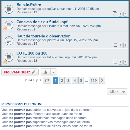
Bois-le-Prêtre
Dernier message par
tet2lar
«
mar. nov. 11, 2025 10:55 am
Réponses :
13
1
2
Canevas de tir du Sudelkopf
Dernier message par
Lidariste
«
mer. nov. 05, 2025 7:36 pm
Réponses :
9
Haut de tourelle d'observation
Dernier message par
pierret
«
lun. sept. 15, 2025 9:27 pm
Réponses :
14
1
2
COTE 108 ou 180
Dernier message par
bill02
«
dim. sept. 14, 2025 8:52 pm
Réponses :
13
1
2
Nouveau sujet
Page
1
sur
119
1
2
3
4
5
119
Suivant
2974 sujets
…
Aller
PERMISSIONS DU FORUM
Vous
ne pouvez pas
publier de nouveaux sujets dans ce forum
Vous
ne pouvez pas
répondre aux sujets dans ce forum
Vous
ne pouvez pas
modifier vos messages dans ce forum
Vous
ne pouvez pas
supprimer vos messages dans ce forum
Vous
ne pouvez pas
transférer de pièces jointes dans ce forum