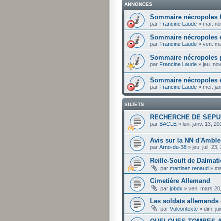
ANNONCES
Sommaire nécropoles f
par
Francine Laude
»
mar. no
Sommaire nécropoles ét
par
Francine Laude
»
ven. ma
Sommaire nécropoles p
par
Francine Laude
»
jeu. no
Sommaire nécropoles é
par
Francine Laude
»
mer. ja
SUJETS
RECHERCHE DE SEPU
par
BACLE
»
lun. janv. 13, 2
Avis sur la NN d'Amble
par
Arno-du-38
»
jeu. juil. 2
Reille-Soult de Dalmatie
par
martinez renaud
»
ma
Cimetière Allemand
par
jobdx
»
ven. mars 20
Les soldats allemands
par
Vulcontexte
»
dim. ju