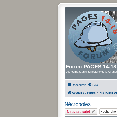
Forum PAGES 14-18
Les combattants & l'histoire de la Gran
Raccourcis
FAQ
Accueil du forum
HISTOIRE 
Nécropoles
Nouveau sujet