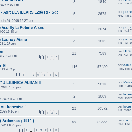
A DARMSTADT
3
1840
lun. mai 
 2026 6:07 pm
 Adjt DEVILLARS 128è RI - Sdt
par
pierre
5
2678
jeu. mai 
. juin 29, 2009 12:27 am
Veuilly la Poterie Aisne
par
pierre
6
3074
jeu. mai 
2009 11:40 am
e Launoy Aisne
par
gizm
4
2085
jeu. avr.
008 1:27 am
re
par
HT62
22
7589
jeu. avr.
2017 7:31 pm
1
2
3
e RI
par
ae80
116
57480
mar. mars
2013 9:02 pm
1
8
9
10
11
12
…
57 à LESNICA ALBANIE
par
Miste
5
5028
dim. mars
6, 2015 1:58 pm
par
lafla
2
3009
mar. mars
9, 2026 5:39 pm
ou française !
par
loloas
22
10372
lun. mars
, 2025 9:16 pm
1
2
3
( Ardennes ; 1914 )
par
macha
99
65444
mar. févr
8, 2011 6:23 pm
1
6
7
8
9
10
…