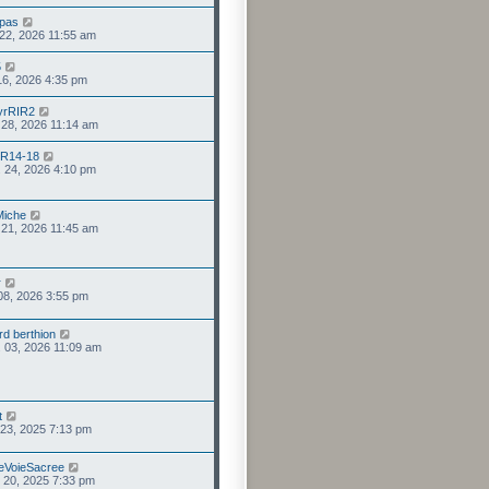
ppas
. 22, 2026 11:55 am
5
 16, 2026 4:35 pm
yrRIR2
. 28, 2026 11:14 am
ER14-18
. 24, 2026 4:10 pm
Miche
. 21, 2026 11:45 am
r
 08, 2026 3:55 pm
rd berthion
. 03, 2026 11:09 am
t
 23, 2025 7:13 pm
eVoieSacree
 20, 2025 7:33 pm