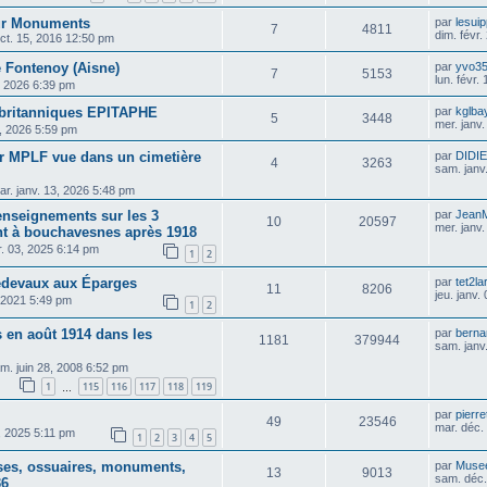
sur Monuments
par
lesui
7
4811
dim. févr
ct. 15, 2016 12:50 pm
e Fontenoy (Aisne)
par
yvo3
7
5153
lun. févr.
1, 2026 6:39 pm
s britanniques EPITAPHE
par
kglba
5
3448
mer. janv
6, 2026 5:59 pm
ur MPLF vue dans un cimetière
par
DIDI
4
3263
sam. janv
ar. janv. 13, 2026 5:48 pm
enseignements sur les 3
par
Jean
10
20597
mer. janv
ent à bouchavesnes après 1918
vr. 03, 2025 6:14 pm
1
2
Hédevaux aux Éparges
par
tet2la
11
8206
jeu. janv.
, 2021 5:49 pm
1
2
s en août 1914 dans les
par
berna
1181
379944
sam. janv
m. juin 28, 2008 6:52 pm
1
115
116
117
118
119
…
par
pierre
49
23546
mar. déc.
8, 2025 5:11 pm
1
2
3
4
5
ises, ossuaires, monuments,
par
Muse
13
9013
sam. déc.
36