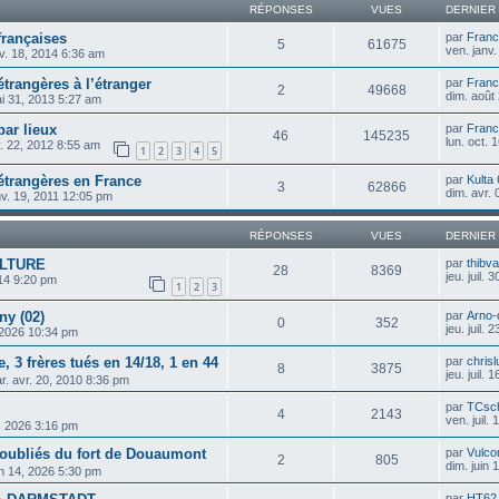
RÉPONSES
VUES
DERNIER
rançaises
par
Franc
5
61675
ven. janv
v. 18, 2014 6:36 am
rangères à l’étranger
par
Franc
2
49668
dim. août
i 31, 2013 5:27 am
ar lieux
par
Franc
46
145235
lun. oct.
v. 22, 2012 8:55 am
1
2
3
4
5
trangères en France
par
Kulta
3
62866
dim. avr.
nv. 19, 2011 12:05 pm
RÉPONSES
VUES
DERNIER
LTURE
par
thibva
28
8369
jeu. juil.
014 9:20 pm
1
2
3
ny (02)
par
Arno-
0
352
jeu. juil.
3, 2026 10:34 pm
, 3 frères tués en 14/18, 1 en 44
par
chris
8
3875
jeu. juil.
r. avr. 20, 2010 8:36 pm
par
TCsch
4
2143
ven. juil.
, 2026 3:16 pm
 oubliés du fort de Douaumont
par
Vulco
2
805
dim. juin
in 14, 2026 5:30 pm
par
HT62