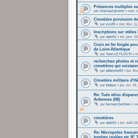
Présences multiples 
par
charraud jerome
»
sam. o
Cimetière provisoire d
par
yvo35
»
mer. févr. 1
Inscriptions sur stèle
par
alain51
»
lun. janv. 2
Croix en fer forgée po
de Loire-Atlantique
par
Yann LE FLOC'H
»
m
recherches photos et r
cimetières qui existai
par
laflamme80
»
lun. fé
Cimetière militaire d'
par
italique
»
jeu. oct. 28
Re: Tués et/ou disparu
Ardennes (08)
par
bernard berthion
»
sa
cimetières
par
alain51
»
lun. août 1
Re: Nécropoles frança
tombes isolées etc N° 