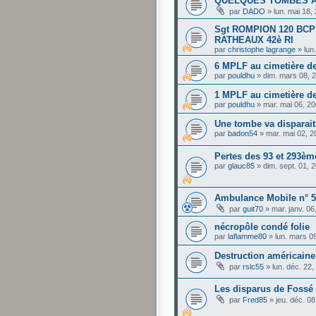
QUELQUES TOMBES 
par
DADO
»
lun. mai 18,
Sgt ROMPION 120 BCP -
RATHEAUX 42è RI
par
christophe lagrange
»
lun
6 MPLF au cimetière de 
par
pouldhu
»
dim. mars 08, 
1 MPLF au cimetière d
par
pouldhu
»
mar. mai 06, 2
Une tombe va disparait
par
badon54
»
mar. mai 02, 
Pertes des 93 et 293èm
par
glauc85
»
dim. sept. 01, 
Ambulance Mobile n° 
par
guit70
»
mar. janv. 0
nécropôle condé folie
par
laflamme80
»
lun. mars 0
Destruction américaine 
par
rslc55
»
lun. déc. 22
Les disparus de Fossé 
par
Fred85
»
jeu. déc. 0