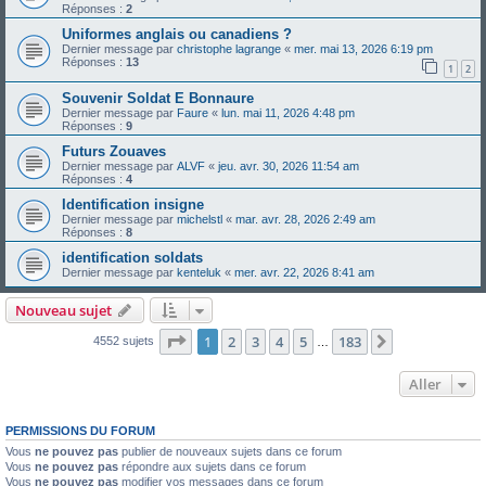
Réponses :
2
Uniformes anglais ou canadiens ?
Dernier message par
christophe lagrange
«
mer. mai 13, 2026 6:19 pm
Réponses :
13
1
2
Souvenir Soldat E Bonnaure
Dernier message par
Faure
«
lun. mai 11, 2026 4:48 pm
Réponses :
9
Futurs Zouaves
Dernier message par
ALVF
«
jeu. avr. 30, 2026 11:54 am
Réponses :
4
Identification insigne
Dernier message par
michelstl
«
mar. avr. 28, 2026 2:49 am
Réponses :
8
identification soldats
Dernier message par
kenteluk
«
mer. avr. 22, 2026 8:41 am
Nouveau sujet
Page
1
sur
183
1
2
3
4
5
183
Suivant
4552 sujets
…
Aller
PERMISSIONS DU FORUM
Vous
ne pouvez pas
publier de nouveaux sujets dans ce forum
Vous
ne pouvez pas
répondre aux sujets dans ce forum
Vous
ne pouvez pas
modifier vos messages dans ce forum