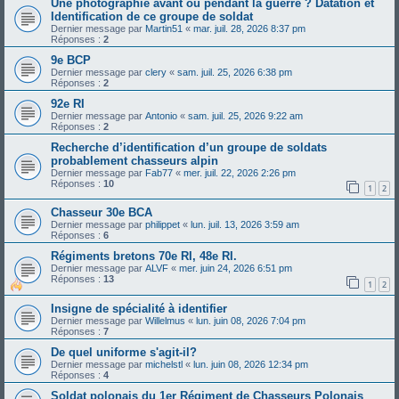
Une photographie avant ou pendant la guerre ? Datation et
Identification de ce groupe de soldat
Dernier message par
Martin51
«
mar. juil. 28, 2026 8:37 pm
Réponses :
2
9e BCP
Dernier message par
clery
«
sam. juil. 25, 2026 6:38 pm
Réponses :
2
92e RI
Dernier message par
Antonio
«
sam. juil. 25, 2026 9:22 am
Réponses :
2
Recherche d’identification d’un groupe de soldats
probablement chasseurs alpin
Dernier message par
Fab77
«
mer. juil. 22, 2026 2:26 pm
Réponses :
10
1
2
Chasseur 30e BCA
Dernier message par
philippet
«
lun. juil. 13, 2026 3:59 am
Réponses :
6
Régiments bretons 70e RI, 48e RI.
Dernier message par
ALVF
«
mer. juin 24, 2026 6:51 pm
Réponses :
13
1
2
Insigne de spécialité à identifier
Dernier message par
Willelmus
«
lun. juin 08, 2026 7:04 pm
Réponses :
7
De quel uniforme s'agit-il?
Dernier message par
michelstl
«
lun. juin 08, 2026 12:34 pm
Réponses :
4
Soldat polonais du 1er Régiment de Chasseurs Polonais