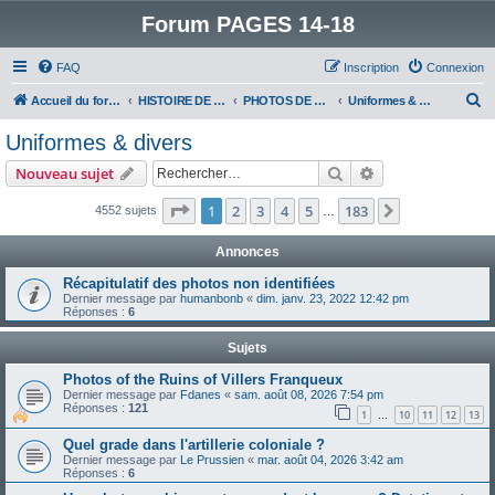
Forum PAGES 14-18
FAQ
Inscription
Connexion
R
Accueil du forum
HISTOIRE DE LA GRANDE GUERRE
PHOTOS DE LA GRANDE GUERRE
Uniformes & divers
e
Uniformes & divers
c
Rechercher
Recherche avanc
Nouveau sujet
h
e
Page
1
sur
183
1
2
3
4
5
183
Suivant
4552 sujets
…
r
Annonces
c
Récapitulatif des photos non identifiées
h
Dernier message par
humanbonb
«
dim. janv. 23, 2022 12:42 pm
Réponses :
6
e
r
Sujets
Photos of the Ruins of Villers Franqueux
Dernier message par
Fdanes
«
sam. août 08, 2026 7:54 pm
Réponses :
121
1
10
11
12
13
…
Quel grade dans l'artillerie coloniale ?
Dernier message par
Le Prussien
«
mar. août 04, 2026 3:42 am
Réponses :
6