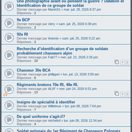
Une photographie avant ou pendant la guerre ? Datation et
Identification de ce groupe de soldat
Dernier message par
Martin51
«
mar. juil. 28, 2026 8:37 pm
Réponses :
2
9e BCP
Dernier message par
clery
«
sam. juil. 25, 2026 6:38 pm
Réponses :
2
92e RI
Dernier message par
Antonio
«
sam. juil. 25, 2026 9:22 am
Réponses :
2
Recherche d’identification d’un groupe de soldats
probablement chasseurs alpin
Dernier message par
Fab77
«
mer. juil. 22, 2026 2:26 pm
Réponses :
10
1
2
Chasseur 30e BCA
Dernier message par
philippet
«
lun. juil. 13, 2026 3:59 am
Réponses :
6
Régiments bretons 70e RI, 48e RI.
Dernier message par
ALVF
«
mer. juin 24, 2026 6:51 pm
Réponses :
13
1
2
Insigne de spécialité à identifier
Dernier message par
Willelmus
«
lun. juin 08, 2026 7:04 pm
Réponses :
7
De quel uniforme s'agit-il?
Dernier message par
michelstl
«
lun. juin 08, 2026 12:34 pm
Réponses :
4
Soldat polonais du 1er Régiment de Chasseurs Polonais