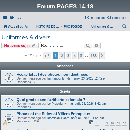
Forum PAGES 14-18
FAQ
Inscription
Connexion
R
Accueil du forum
HISTOIRE DE LA GRANDE GUERRE
PHOTOS DE LA GRANDE GUERRE
Uniformes & divers
e
Uniformes & divers
c
Rechercher
Recherche avanc
Nouveau sujet
h
e
Page
1
sur
183
1
2
3
4
5
183
Suivant
4552 sujets
…
r
Annonces
c
Récapitulatif des photos non identifiées
h
Dernier message par
humanbonb
«
dim. janv. 23, 2022 12:42 pm
Réponses :
6
e
r
Sujets
Quel grade dans l'artillerie coloniale ?
Dernier message par
Le Prussien
«
mar. août 04, 2026 3:42 am
Réponses :
6
Photos of the Ruins of Villers Franqueux
Dernier message par
morrisc8
«
sam. août 01, 2026 11:54 pm
Réponses :
119
1
9
10
11
12
…