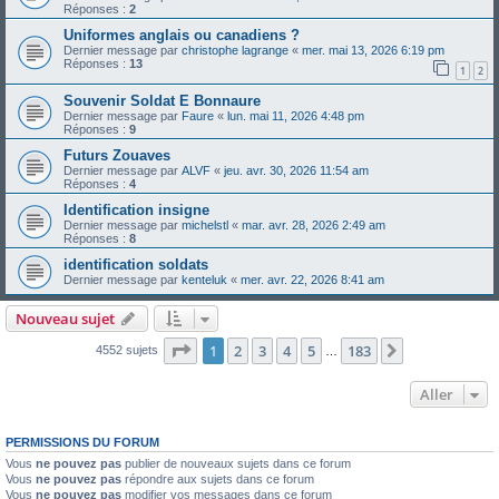
Réponses :
2
Uniformes anglais ou canadiens ?
Dernier message par
christophe lagrange
«
mer. mai 13, 2026 6:19 pm
Réponses :
13
1
2
Souvenir Soldat E Bonnaure
Dernier message par
Faure
«
lun. mai 11, 2026 4:48 pm
Réponses :
9
Futurs Zouaves
Dernier message par
ALVF
«
jeu. avr. 30, 2026 11:54 am
Réponses :
4
Identification insigne
Dernier message par
michelstl
«
mar. avr. 28, 2026 2:49 am
Réponses :
8
identification soldats
Dernier message par
kenteluk
«
mer. avr. 22, 2026 8:41 am
Nouveau sujet
Page
1
sur
183
1
2
3
4
5
183
Suivant
4552 sujets
…
Aller
PERMISSIONS DU FORUM
Vous
ne pouvez pas
publier de nouveaux sujets dans ce forum
Vous
ne pouvez pas
répondre aux sujets dans ce forum
Vous
ne pouvez pas
modifier vos messages dans ce forum