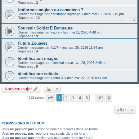
Réponses :
2
Uniformes anglais ou canadiens ?
Dernier message par
christophe lagrange
«
mer. mai 13, 2026 6:19 pm
Réponses :
13
1
2
Souvenir Soldat E Bonnaure
Dernier message par
Faure
«
lun. mai 11, 2026 4:48 pm
Réponses :
9
Futurs Zouaves
Dernier message par
ALVF
«
jeu. avr. 30, 2026 11:54 am
Réponses :
4
Identification insigne
Dernier message par
michelstl
«
mar. avr. 28, 2026 2:49 am
Réponses :
8
identification soldats
Dernier message par
kenteluk
«
mer. avr. 22, 2026 8:41 am
Nouveau sujet
Page
1
sur
183
1
2
3
4
5
183
Suivant
4552 sujets
…
Aller
PERMISSIONS DU FORUM
Vous
ne pouvez pas
publier de nouveaux sujets dans ce forum
Vous
ne pouvez pas
répondre aux sujets dans ce forum
Vous
ne pouvez pas
modifier vos messages dans ce forum