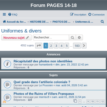
Forum PAGES 14-18
FAQ
Inscription
Connexion
R
Accueil du forum
HISTOIRE DE LA GRANDE GUERRE
PHOTOS DE LA GRANDE GUERRE
Uniformes & divers
e
Uniformes & divers
c
Rechercher
Recherche avanc
Nouveau sujet
h
e
Page
1
sur
183
1
2
3
4
5
183
Suivant
4552 sujets
…
r
Annonces
c
Récapitulatif des photos non identifiées
h
Dernier message par
humanbonb
«
dim. janv. 23, 2022 12:42 pm
Réponses :
6
e
r
Sujets
Quel grade dans l'artillerie coloniale ?
Dernier message par
Le Prussien
«
mar. août 04, 2026 3:42 am
Réponses :
6
Photos of the Ruins of Villers Franqueux
Dernier message par
morrisc8
«
sam. août 01, 2026 11:54 pm
Réponses :
119
1
9
10
11
12
…