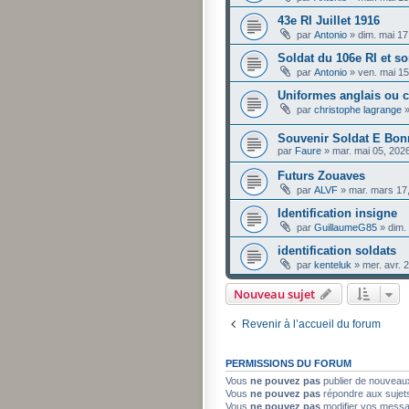
43e RI Juillet 1916
par
Antonio
»
dim. mai 17
Soldat du 106e RI et s
par
Antonio
»
ven. mai 1
Uniformes anglais ou 
par
christophe lagrange
Souvenir Soldat E Bon
par
Faure
»
mar. mai 05, 202
Futurs Zouaves
par
ALVF
»
mar. mars 17
Identification insigne
par
GuillaumeG85
»
dim.
identification soldats
par
kenteluk
»
mer. avr. 
Nouveau sujet
Revenir à l’accueil du forum
PERMISSIONS DU FORUM
Vous
ne pouvez pas
publier de nouveau
Vous
ne pouvez pas
répondre aux sujet
Vous
ne pouvez pas
modifier vos mess