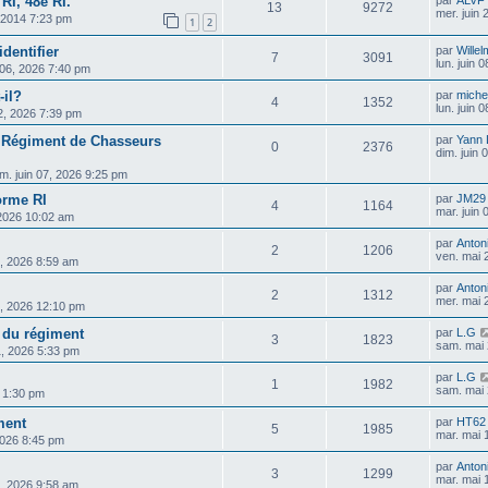
RI, 48e RI.
13
9272
mer. juin
, 2014 7:23 pm
1
2
identifier
par
Wille
7
3091
lun. juin 
 06, 2026 7:40 pm
-il?
par
michel
4
1352
lun. juin 
02, 2026 7:39 pm
r Régiment de Chasseurs
par
Yann
0
2376
dim. juin
im. juin 07, 2026 9:25 pm
orme RI
par
JM29
4
1164
mar. juin
 2026 10:02 am
par
Anton
2
1206
ven. mai 
9, 2026 8:59 am
par
Anton
2
1312
mer. mai 
6, 2026 12:10 pm
 du régiment
par
L.G
3
1823
sam. mai 
1, 2026 5:33 pm
par
L.G
1
1982
sam. mai 
6 1:30 pm
ment
par
HT62
5
1985
mar. mai 
2026 8:45 pm
par
Anton
3
1299
mar. mai 
9, 2026 9:58 am