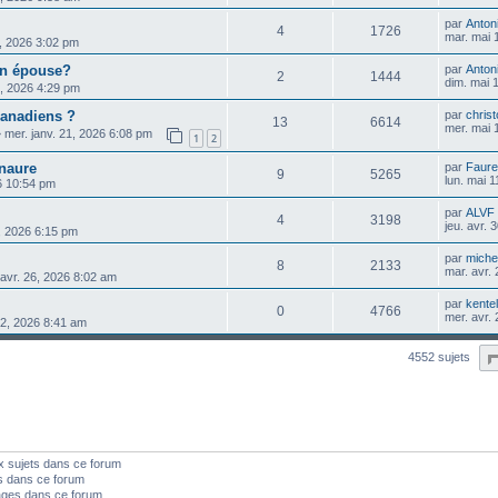
par
Anton
4
1726
mar. mai 
, 2026 3:02 pm
on épouse?
par
Anton
2
1444
dim. mai 
5, 2026 4:29 pm
canadiens ?
par
chris
13
6614
mer. mai 
»
mer. janv. 21, 2026 6:08 pm
1
2
naure
par
Faure
9
5265
lun. mai 
6 10:54 pm
par
ALVF
4
3198
jeu. avr.
, 2026 6:15 pm
par
michel
8
2133
mar. avr.
 avr. 26, 2026 8:02 am
par
kente
0
4766
mer. avr.
22, 2026 8:41 am
4552 sujets
x sujets dans ce forum
s dans ce forum
ages dans ce forum