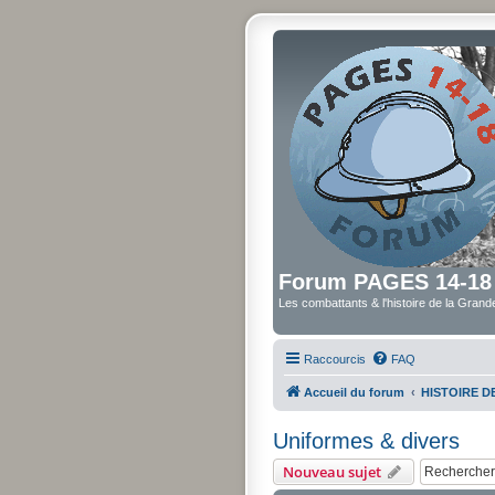
Forum PAGES 14-18
Les combattants & l'histoire de la Gran
Raccourcis
FAQ
Accueil du forum
HISTOIRE 
Uniformes & divers
Nouveau sujet