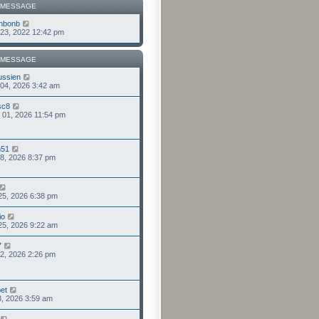
 MESSAGE
nbonb
. 23, 2022 12:42 pm
 MESSAGE
ussien
 04, 2026 3:42 am
sc8
 01, 2026 11:54 pm
n51
 28, 2026 8:37 pm
 25, 2026 6:38 pm
io
 25, 2026 9:22 am
7
 22, 2026 2:26 pm
pet
 13, 2026 3:59 am