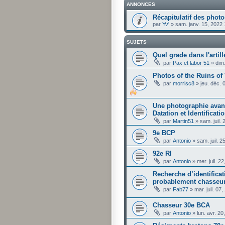
ANNONCES
Récapitulatif des photo
par
Yv'
»
sam. janv. 15, 2022
SUJETS
Quel grade dans l'artill
par
Pax et labor 51
»
dim
Photos of the Ruins of
par
morrisc8
»
jeu. déc.
Une photographie avant
Datation et Identificat
par
Martin51
»
sam. juil.
9e BCP
par
Antonio
»
sam. juil. 
92e RI
par
Antonio
»
mer. juil. 2
Recherche d’identifica
probablement chasseur
par
Fab77
»
mar. juil. 07
Chasseur 30e BCA
par
Antonio
»
lun. avr. 2