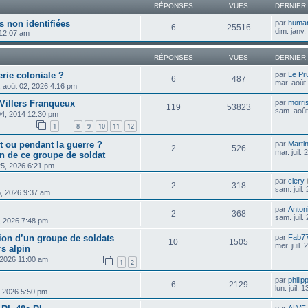
RÉPONSES
VUES
DERNIER
s non identifiées
par
huma
6
25516
dim. janv
 12:07 am
RÉPONSES
VUES
DERNIER
erie coloniale ?
par
Le Pr
6
487
mar. août
. août 02, 2026 4:16 pm
 Villers Franqueux
par
morri
119
53823
sam. août
 04, 2014 12:30 pm
1
8
9
10
11
12
…
 ou pendant la guerre ?
par
Marti
2
526
mar. juil.
ion de ce groupe de soldat
 25, 2026 6:21 pm
par
clery
2
318
sam. juil.
25, 2026 9:37 am
par
Anton
2
368
sam. juil.
2, 2026 7:48 pm
tion d’un groupe de soldats
par
Fab7
10
1505
mer. juil.
s alpin
, 2026 11:00 am
1
2
par
philip
6
2129
lun. juil.
0, 2026 5:50 pm
par
ALVF