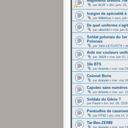
Régiments bretons 70e 
par
ALVF
»
dim. janv. 26
Insigne de spécialité à 
par
Willelmus
»
sam. juin
De quel uniforme s'agit
par
ullrich93
»
mar. juin 
Soldat polonais du 1e
Polonais
par
Yann LE FLOC'H
»
d
Aide sur couleurs unif
par
JM29
»
mar. juin 02,
10e BTS
par
Antonio
»
ven. mai 2
Colonel Borie
par
Antonio
»
mar. mai 2
Capotes sans numéros
par
Antonio
»
mar. avr. 2
Soldats du Génie ?
par
Faure
»
lun. avr. 06, 202
Pantoufles de caserne
par
HT62
»
jeu. mai 14, 
Tar-Ben-ZERBI
par
Antonio
»
mar. mai 1