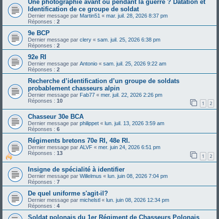
Une photographie avant ou pendant la guerre ? Datation et
Identification de ce groupe de soldat
Dernier message par
Martin51
«
mar. juil. 28, 2026 8:37 pm
Réponses :
2
9e BCP
Dernier message par
clery
«
sam. juil. 25, 2026 6:38 pm
Réponses :
2
92e RI
Dernier message par
Antonio
«
sam. juil. 25, 2026 9:22 am
Réponses :
2
Recherche d’identification d’un groupe de soldats
probablement chasseurs alpin
Dernier message par
Fab77
«
mer. juil. 22, 2026 2:26 pm
Réponses :
10
1
2
Chasseur 30e BCA
Dernier message par
philippet
«
lun. juil. 13, 2026 3:59 am
Réponses :
6
Régiments bretons 70e RI, 48e RI.
Dernier message par
ALVF
«
mer. juin 24, 2026 6:51 pm
Réponses :
13
1
2
Insigne de spécialité à identifier
Dernier message par
Willelmus
«
lun. juin 08, 2026 7:04 pm
Réponses :
7
De quel uniforme s'agit-il?
Dernier message par
michelstl
«
lun. juin 08, 2026 12:34 pm
Réponses :
4
Soldat polonais du 1er Régiment de Chasseurs Polonais