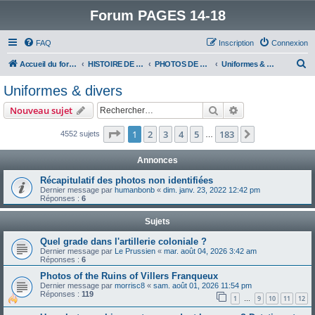
Forum PAGES 14-18
FAQ
Inscription
Connexion
R
Accueil du forum
HISTOIRE DE LA GRANDE GUERRE
PHOTOS DE LA GRANDE GUERRE
Uniformes & divers
e
Uniformes & divers
c
Rechercher
Recherche avanc
Nouveau sujet
h
e
Page
1
sur
183
1
2
3
4
5
183
Suivant
4552 sujets
…
r
Annonces
c
Récapitulatif des photos non identifiées
h
Dernier message par
humanbonb
«
dim. janv. 23, 2022 12:42 pm
Réponses :
6
e
r
Sujets
Quel grade dans l'artillerie coloniale ?
Dernier message par
Le Prussien
«
mar. août 04, 2026 3:42 am
Réponses :
6
Photos of the Ruins of Villers Franqueux
Dernier message par
morrisc8
«
sam. août 01, 2026 11:54 pm
Réponses :
119
1
9
10
11
12
…