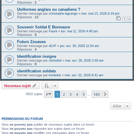
Réponses :
2
Uniformes anglais ou canadiens ?
Dernier message par
christophe lagrange
«
mer. mai 13, 2026 6:19 pm
Réponses :
13
1
2
Souvenir Soldat E Bonnaure
Dernier message par
Faure
«
lun. mai 11, 2026 4:48 pm
Réponses :
9
Futurs Zouaves
Dernier message par
ALVF
«
jeu. avr. 30, 2026 11:54 am
Réponses :
4
Identification insigne
Dernier message par
michelstl
«
mar. avr. 28, 2026 2:49 am
Réponses :
8
identification soldats
Dernier message par
kenteluk
«
mer. avr. 22, 2026 8:41 am
Nouveau sujet
Page
1
sur
183
1
2
3
4
5
183
Suivant
4552 sujets
…
Aller
PERMISSIONS DU FORUM
Vous
ne pouvez pas
publier de nouveaux sujets dans ce forum
Vous
ne pouvez pas
répondre aux sujets dans ce forum
Vous
ne pouvez pas
modifier vos messages dans ce forum