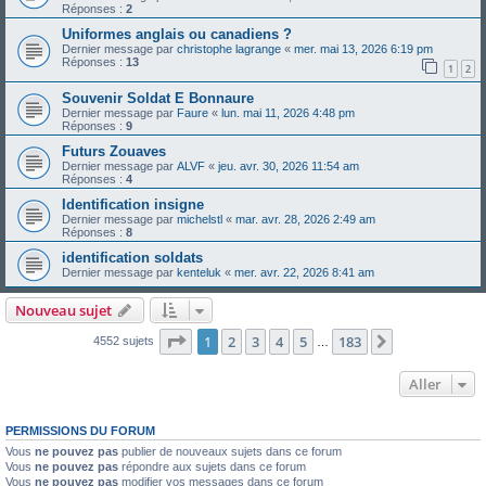
Réponses :
2
Uniformes anglais ou canadiens ?
Dernier message par
christophe lagrange
«
mer. mai 13, 2026 6:19 pm
Réponses :
13
1
2
Souvenir Soldat E Bonnaure
Dernier message par
Faure
«
lun. mai 11, 2026 4:48 pm
Réponses :
9
Futurs Zouaves
Dernier message par
ALVF
«
jeu. avr. 30, 2026 11:54 am
Réponses :
4
Identification insigne
Dernier message par
michelstl
«
mar. avr. 28, 2026 2:49 am
Réponses :
8
identification soldats
Dernier message par
kenteluk
«
mer. avr. 22, 2026 8:41 am
Nouveau sujet
Page
1
sur
183
1
2
3
4
5
183
Suivant
4552 sujets
…
Aller
PERMISSIONS DU FORUM
Vous
ne pouvez pas
publier de nouveaux sujets dans ce forum
Vous
ne pouvez pas
répondre aux sujets dans ce forum
Vous
ne pouvez pas
modifier vos messages dans ce forum