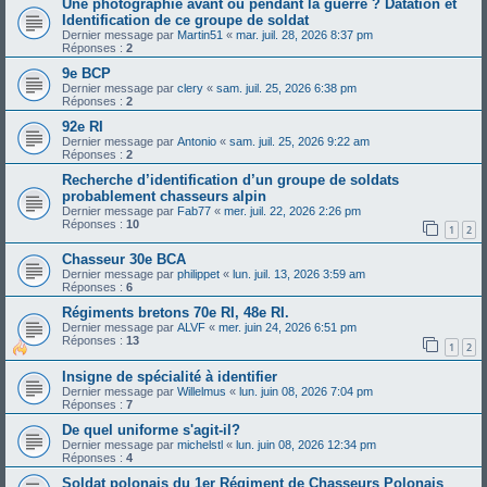
Une photographie avant ou pendant la guerre ? Datation et
Identification de ce groupe de soldat
Dernier message par
Martin51
«
mar. juil. 28, 2026 8:37 pm
Réponses :
2
9e BCP
Dernier message par
clery
«
sam. juil. 25, 2026 6:38 pm
Réponses :
2
92e RI
Dernier message par
Antonio
«
sam. juil. 25, 2026 9:22 am
Réponses :
2
Recherche d’identification d’un groupe de soldats
probablement chasseurs alpin
Dernier message par
Fab77
«
mer. juil. 22, 2026 2:26 pm
Réponses :
10
1
2
Chasseur 30e BCA
Dernier message par
philippet
«
lun. juil. 13, 2026 3:59 am
Réponses :
6
Régiments bretons 70e RI, 48e RI.
Dernier message par
ALVF
«
mer. juin 24, 2026 6:51 pm
Réponses :
13
1
2
Insigne de spécialité à identifier
Dernier message par
Willelmus
«
lun. juin 08, 2026 7:04 pm
Réponses :
7
De quel uniforme s'agit-il?
Dernier message par
michelstl
«
lun. juin 08, 2026 12:34 pm
Réponses :
4
Soldat polonais du 1er Régiment de Chasseurs Polonais