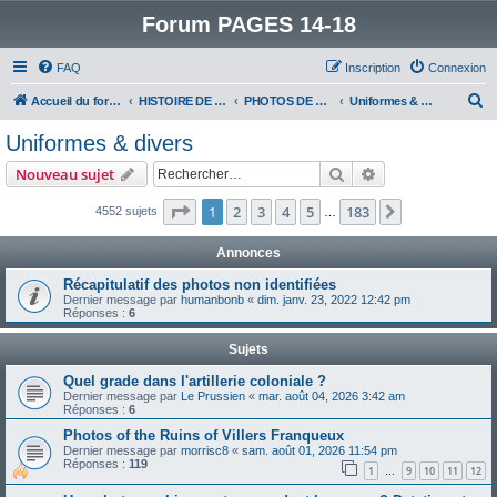
Forum PAGES 14-18
FAQ
Inscription
Connexion
R
Accueil du forum
HISTOIRE DE LA GRANDE GUERRE
PHOTOS DE LA GRANDE GUERRE
Uniformes & divers
e
Uniformes & divers
c
Rechercher
Recherche avanc
Nouveau sujet
h
e
Page
1
sur
183
1
2
3
4
5
183
Suivant
4552 sujets
…
r
Annonces
c
Récapitulatif des photos non identifiées
h
Dernier message par
humanbonb
«
dim. janv. 23, 2022 12:42 pm
Réponses :
6
e
r
Sujets
Quel grade dans l'artillerie coloniale ?
Dernier message par
Le Prussien
«
mar. août 04, 2026 3:42 am
Réponses :
6
Photos of the Ruins of Villers Franqueux
Dernier message par
morrisc8
«
sam. août 01, 2026 11:54 pm
Réponses :
119
1
9
10
11
12
…