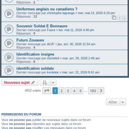
Réponses :
2
Uniformes anglais ou canadiens ?
Dernier message par
christophe lagrange
«
mer. mai 13, 2026 6:19 pm
Réponses :
13
1
2
Souvenir Soldat E Bonnaure
Dernier message par
Faure
«
lun. mai 11, 2026 4:48 pm
Réponses :
9
Futurs Zouaves
Dernier message par
ALVF
«
jeu. avr. 30, 2026 11:54 am
Réponses :
4
Identification insigne
Dernier message par
michelstl
«
mar. avr. 28, 2026 2:49 am
Réponses :
8
identification soldats
Dernier message par
kenteluk
«
mer. avr. 22, 2026 8:41 am
Nouveau sujet
Page
1
sur
183
1
2
3
4
5
183
Suivant
4552 sujets
…
Aller
PERMISSIONS DU FORUM
Vous
ne pouvez pas
publier de nouveaux sujets dans ce forum
Vous
ne pouvez pas
répondre aux sujets dans ce forum
Vous
ne pouvez pas
modifier vos messages dans ce forum