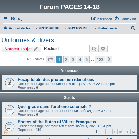
Forum PAGES 14-18
FAQ
Inscription
Connexion
R
Accueil du forum
HISTOIRE DE LA GRANDE GUERRE
PHOTOS DE LA GRANDE GUERRE
Uniformes & divers
e
Uniformes & divers
c
Rechercher
Recherche avanc
Nouveau sujet
h
e
Page
1
sur
183
1
2
3
4
5
183
Suivant
4552 sujets
…
r
Annonces
c
Récapitulatif des photos non identifiées
h
Dernier message par
humanbonb
«
dim. janv. 23, 2022 12:42 pm
Réponses :
6
e
r
Sujets
Quel grade dans l'artillerie coloniale ?
Dernier message par
Le Prussien
«
mar. août 04, 2026 3:42 am
Réponses :
6
Photos of the Ruins of Villers Franqueux
Dernier message par
morrisc8
«
sam. août 01, 2026 11:54 pm
Réponses :
119
1
9
10
11
12
…