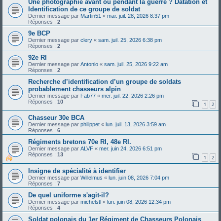
Une photographie avant ou pendant la guerre ? Datation et
Identification de ce groupe de soldat
Dernier message par
Martin51
«
mar. juil. 28, 2026 8:37 pm
Réponses :
2
9e BCP
Dernier message par
clery
«
sam. juil. 25, 2026 6:38 pm
Réponses :
2
92e RI
Dernier message par
Antonio
«
sam. juil. 25, 2026 9:22 am
Réponses :
2
Recherche d’identification d’un groupe de soldats
probablement chasseurs alpin
Dernier message par
Fab77
«
mer. juil. 22, 2026 2:26 pm
Réponses :
10
1
2
Chasseur 30e BCA
Dernier message par
philippet
«
lun. juil. 13, 2026 3:59 am
Réponses :
6
Régiments bretons 70e RI, 48e RI.
Dernier message par
ALVF
«
mer. juin 24, 2026 6:51 pm
Réponses :
13
1
2
Insigne de spécialité à identifier
Dernier message par
Willelmus
«
lun. juin 08, 2026 7:04 pm
Réponses :
7
De quel uniforme s'agit-il?
Dernier message par
michelstl
«
lun. juin 08, 2026 12:34 pm
Réponses :
4
Soldat polonais du 1er Régiment de Chasseurs Polonais