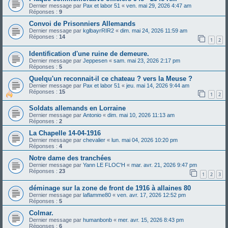
Dernier message par
Pax et labor 51
«
ven. mai 29, 2026 4:47 am
Réponses :
9
Convoi de Prisonniers Allemands
Dernier message par
kglbayrRIR2
«
dim. mai 24, 2026 11:59 am
Réponses :
14
1
2
Identification d'une ruine de demeure.
Dernier message par
Jeppesen
«
sam. mai 23, 2026 2:17 pm
Réponses :
5
Quelqu'un reconnait-il ce chateau ? vers la Meuse ?
Dernier message par
Pax et labor 51
«
jeu. mai 14, 2026 9:44 am
Réponses :
15
1
2
Soldats allemands en Lorraine
Dernier message par
Antonio
«
dim. mai 10, 2026 11:13 am
Réponses :
2
La Chapelle 14-04-1916
Dernier message par
chevalier
«
lun. mai 04, 2026 10:20 pm
Réponses :
4
Notre dame des tranchées
Dernier message par
Yann LE FLOC'H
«
mar. avr. 21, 2026 9:47 pm
Réponses :
23
1
2
3
déminage sur la zone de front de 1916 à allaines 80
Dernier message par
laflamme80
«
ven. avr. 17, 2026 12:52 pm
Réponses :
5
Colmar.
Dernier message par
humanbonb
«
mer. avr. 15, 2026 8:43 pm
Réponses :
6