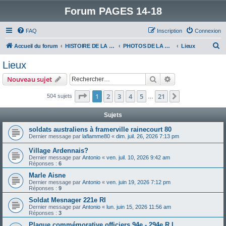
Forum PAGES 14-18
FAQ
Inscription
Connexion
R
Accueil du forum
HISTOIRE DE LA GRANDE GUERRE
PHOTOS DE LA GRANDE GUERRE
Lieux
e
Lieux
c
Rechercher
Recherche avanc
Nouveau sujet
h
e
Page
1
sur
21
1
2
3
4
5
21
Suivant
504 sujets
…
r
Sujets
c
soldats australiens à framerville rainecourt 80
h
Dernier message par
laflamme80
«
dim. juil. 26, 2026 7:13 pm
e
Village Ardennais?
r
Dernier message par
Antonio
«
ven. juil. 10, 2026 9:42 am
Réponses :
6
Marle Aisne
Dernier message par
Antonio
«
ven. juin 19, 2026 7:12 pm
Réponses :
9
Soldat Mesnager 221e RI
Dernier message par
Antonio
«
lun. juin 15, 2026 11:56 am
Réponses :
3
Plaque commémorative officiers 94e - 294e R.I.