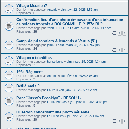
Village Meusien?
Dernier message par
Antonio
«
dim. avr. 12, 2026 8:51 am
Réponses :
6
Confirmation lieu d'une photo émouvante d'une inhumation
de soldats français à BOUCONVILLE ? 157e RI ?
Dernier message par
Yann LE FLOC'H
«
dim. avr. 05, 2026 9:17 pm
Réponses :
18
1
2
Camp de prisonniers Allemands à Vertus (51)
Dernier message par
jobdx
«
sam. mars 28, 2026 12:57 pm
Réponses :
14
1
2
Villages à identifier.
Dernier message par
humanbonb
«
dim. mars 15, 2026 4:34 pm
Réponses :
3
155e Régiment
Dernier message par
Antonio
«
jeu. févr. 05, 2026 8:08 am
Réponses :
3
Défilé mais ?
Dernier message par
Faure
«
ven. janv. 30, 2026 4:02 pm
Pont "Jussy's Brooklyn" - RESOLU -
Dernier message par
GuillaumeG85
«
jeu. janv. 01, 2026 4:18 pm
Réponses :
5
Question concernant une photo aérienne
Dernier message par
Le Prussien
«
jeu. déc. 25, 2025 4:04 pm
Réponses :
19
1
2