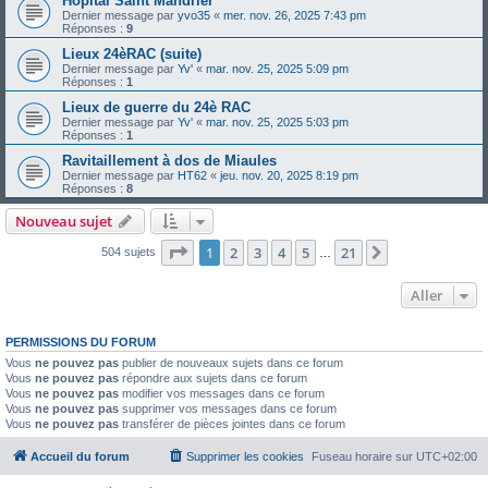
Hôpital Saint Mandrier
Dernier message par
yvo35
«
mer. nov. 26, 2025 7:43 pm
Réponses :
9
Lieux 24èRAC (suite)
Dernier message par
Yv'
«
mar. nov. 25, 2025 5:09 pm
Réponses :
1
Lieux de guerre du 24è RAC
Dernier message par
Yv'
«
mar. nov. 25, 2025 5:03 pm
Réponses :
1
Ravitaillement à dos de Miaules
Dernier message par
HT62
«
jeu. nov. 20, 2025 8:19 pm
Réponses :
8
Nouveau sujet
Page
1
sur
21
1
2
3
4
5
21
Suivant
504 sujets
…
Aller
PERMISSIONS DU FORUM
Vous
ne pouvez pas
publier de nouveaux sujets dans ce forum
Vous
ne pouvez pas
répondre aux sujets dans ce forum
Vous
ne pouvez pas
modifier vos messages dans ce forum
Vous
ne pouvez pas
supprimer vos messages dans ce forum
Vous
ne pouvez pas
transférer de pièces jointes dans ce forum
Accueil du forum
Supprimer les cookies
Fuseau horaire sur
UTC+02:00