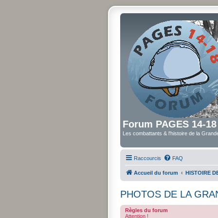
Forum PAGES 14-18
Les combattants & l'histoire de la Gran
Raccourcis
FAQ
Accueil du forum
HISTOIRE 
PHOTOS DE LA GRA
Règles du forum
Attention !