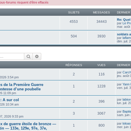
us-forums risquent d'être effacés
SUJETS
MESSAGES
DERNIER
Re: Quel 
4553
34443
par
Le Pr
mar. août
soldats 
504
3930
par
lafla
dim. juil.
Rechercher
Recherche avancée
RÉPONSES
VUES
DERNIER
par
Carch
2
116
jeu. août
 2026 3:54 pm
s de la Première Guerre
par
Yann
1
1228
ven. juil.
ustesse d’une poubelle
026 11:09 pm
: A sur col
par
labise
2
396
lun. juil.
 2026 10:34 am
par
Bapti
3
3067
sam. juin
 07, 2026 9:33 pm
ix de guerre étoile de bronze —
par
loloas
1
800
mer. juin
n — 133e, 129e, 97e, 37e,