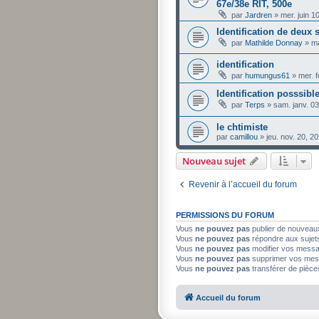
67e/38e RIT, 500e
par
Jardren
»
mer. juin 1
Identification de deux 
par
Mathilde Donnay
»
ma
identification
par
humungus61
»
mer. 
Identification posssibl
par
Terps
»
sam. janv. 0
le chtimiste
par
camillou
»
jeu. nov. 20, 2
Nouveau sujet
Revenir à l’accueil du forum
PERMISSIONS DU FORUM
Vous
ne pouvez pas
publier de nouveau
Vous
ne pouvez pas
répondre aux sujet
Vous
ne pouvez pas
modifier vos mess
Vous
ne pouvez pas
supprimer vos mes
Vous
ne pouvez pas
transférer de pièce
Accueil du forum