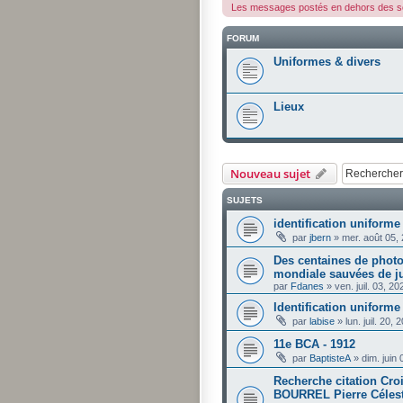
Les messages postés en dehors des so
FORUM
Uniformes & divers
Lieux
Nouveau sujet
SUJETS
identification uniforme
par
jbern
»
mer. août 05,
Des centaines de photo
mondiale sauvées de j
par
Fdanes
»
ven. juil. 03, 2
Identification uniforme 
par
labise
»
lun. juil. 20,
11e BCA - 1912
par
BaptisteA
»
dim. juin
Recherche citation Cro
BOURREL Pierre Célesti