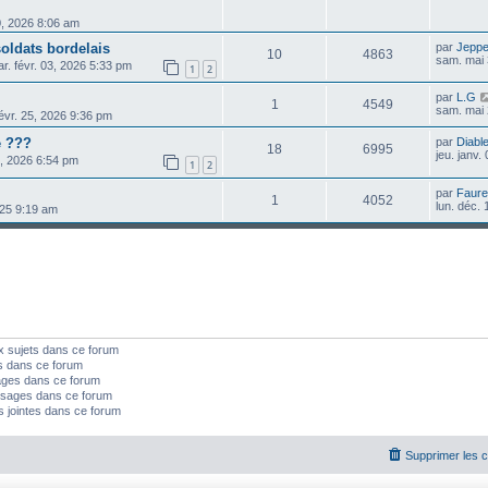
0, 2026 8:06 am
soldats bordelais
par
Jepp
10
4863
sam. mai 
r. févr. 03, 2026 5:33 pm
1
2
par
L.G
1
4549
sam. mai 
févr. 25, 2026 9:36 pm
e ???
par
Diable
18
6995
jeu. janv.
3, 2026 6:54 pm
1
2
par
Faure
1
4052
lun. déc.
025 9:19 am
x sujets dans ce forum
s dans ce forum
ages dans ce forum
sages dans ce forum
s jointes dans ce forum
Supprimer les 