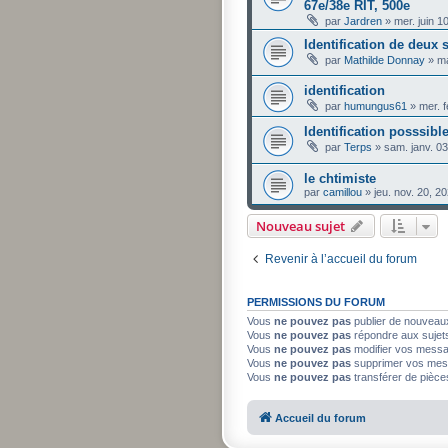
67e/38e RIT, 500e
par
Jardren
»
mer. juin 1
Identification de deux 
par
Mathilde Donnay
»
ma
identification
par
humungus61
»
mer. 
Identification posssibl
par
Terps
»
sam. janv. 0
le chtimiste
par
camillou
»
jeu. nov. 20, 2
Nouveau sujet
Revenir à l’accueil du forum
PERMISSIONS DU FORUM
Vous
ne pouvez pas
publier de nouveau
Vous
ne pouvez pas
répondre aux sujet
Vous
ne pouvez pas
modifier vos mess
Vous
ne pouvez pas
supprimer vos mes
Vous
ne pouvez pas
transférer de pièce
Accueil du forum