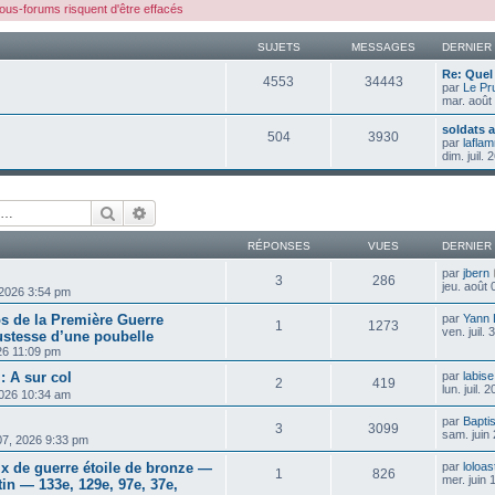
us-forums risquent d'être effacés
SUJETS
MESSAGES
DERNIER
Re: Quel 
4553
34443
par
Le Pr
mar. août
soldats 
504
3930
par
lafla
dim. juil.
Rechercher
Recherche avancée
RÉPONSES
VUES
DERNIER
par
jbern
3
286
jeu. août
 2026 3:54 pm
s de la Première Guerre
par
Yann
1
1273
ven. juil.
ustesse d’une poubelle
026 11:09 pm
: A sur col
par
labise
2
419
lun. juil.
 2026 10:34 am
par
Bapti
3
3099
sam. juin
 07, 2026 9:33 pm
ix de guerre étoile de bronze —
par
loloas
1
826
mer. juin
n — 133e, 129e, 97e, 37e,