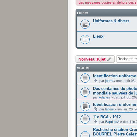
Les messages postés en dehors des so
FORUM
Uniformes & divers
Lieux
Nouveau sujet
SUJETS
identification uniforme
par
jbern
»
mer. août 05,
Des centaines de photo
mondiale sauvées de j
par
Fdanes
»
ven. juil. 03, 2
Identification uniforme 
par
labise
»
lun. juil. 20,
11e BCA - 1912
par
BaptisteA
»
dim. juin
Recherche citation Cro
BOURREL Pierre Célesti