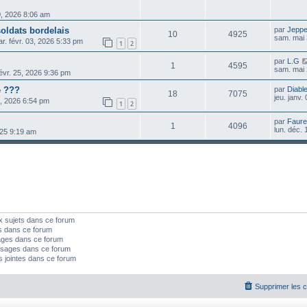
0, 2026 8:06 am
soldats bordelais
par
Jepp
10
4925
sam. mai 
r. févr. 03, 2026 5:33 pm
1
2
par
L.G
1
4595
sam. mai 
févr. 25, 2026 9:36 pm
e ???
par
Diable
18
7075
jeu. janv.
3, 2026 6:54 pm
1
2
par
Faure
1
4096
lun. déc.
025 9:19 am
x sujets dans ce forum
s dans ce forum
ages dans ce forum
sages dans ce forum
s jointes dans ce forum
Supprimer les 