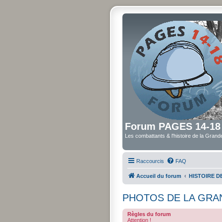
Forum PAGES 14-18
Les combattants & l'histoire de la Gran
Raccourcis
FAQ
Accueil du forum
HISTOIRE 
PHOTOS DE LA GRA
Règles du forum
Attention !