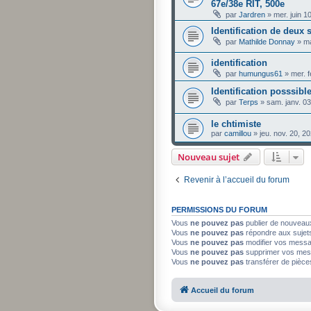
67e/38e RIT, 500e
par
Jardren
»
mer. juin 1
Identification de deux 
par
Mathilde Donnay
»
ma
identification
par
humungus61
»
mer. 
Identification posssibl
par
Terps
»
sam. janv. 0
le chtimiste
par
camillou
»
jeu. nov. 20, 2
Nouveau sujet
Revenir à l’accueil du forum
PERMISSIONS DU FORUM
Vous
ne pouvez pas
publier de nouveau
Vous
ne pouvez pas
répondre aux sujet
Vous
ne pouvez pas
modifier vos mess
Vous
ne pouvez pas
supprimer vos mes
Vous
ne pouvez pas
transférer de pièce
Accueil du forum