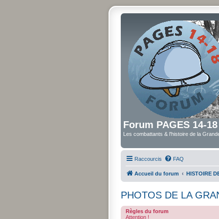
Forum PAGES 14-18
Les combattants & l'histoire de la Gran
Raccourcis
FAQ
Accueil du forum
HISTOIRE 
PHOTOS DE LA GRA
Règles du forum
Attention !