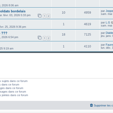
0, 2026 8:06 am
soldats bordelais
par
Jepp
10
4959
sam. mai 
r. févr. 03, 2026 5:33 pm
1
2
par
L.G
1
4619
sam. mai 
févr. 25, 2026 9:36 pm
e ???
par
Diable
18
7125
jeu. janv.
3, 2026 6:54 pm
1
2
par
Faure
1
4110
lun. déc.
025 9:19 am
x sujets dans ce forum
s dans ce forum
ages dans ce forum
sages dans ce forum
s jointes dans ce forum
Supprimer les 