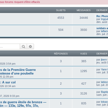
us-forums risquent d'être effacés
SUJETS
MESSAGES
DERNIER
Re: Phot
4553
34446
par
Ingou
dim. août
soldats 
504
3930
par
lafla
dim. juil.
Rechercher
Recherche avancée
RÉPONSES
VUES
DERNIER
par
jbern
3
365
jeu. août
 2026 3:54 pm
s de la Première Guerre
par
Yann
1
1295
ven. juil.
ustesse d’une poubelle
026 11:09 pm
: A sur col
par
labise
2
427
lun. juil.
 2026 10:34 am
par
Bapti
3
3126
sam. juin
 07, 2026 9:33 pm
ix de guerre étoile de bronze —
par
loloas
1
835
mer. juin
n — 133e, 129e, 97e, 37e,