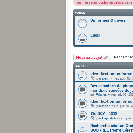
Les messages postés en dehors des so
FORUM
Uniformes & divers
Lieux
Nouveau sujet
SUJETS
identification uniforme
par
jbern
»
mer. août 05,
Des centaines de photo
mondiale sauvées de j
par
Fdanes
»
ven. juil. 03, 2
Identification uniforme 
par
labise
»
lun. juil. 20,
11e BCA - 1912
par
BaptisteA
»
dim. juin
Recherche citation Cro
BOURREL Pierre Célesti