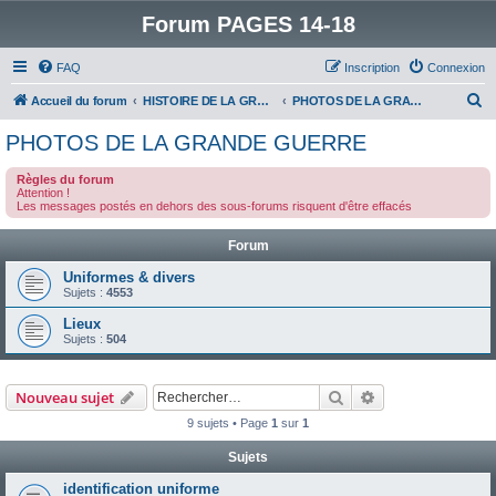
Forum PAGES 14-18
FAQ
Inscription
Connexion
R
Accueil du forum
HISTOIRE DE LA GRANDE GUERRE
PHOTOS DE LA GRANDE GUERRE
e
PHOTOS DE LA GRANDE GUERRE
c
Règles du forum
h
Attention !
Les messages postés en dehors des sous-forums risquent d'être effacés
e
r
Forum
c
Uniformes & divers
h
Sujets :
4553
e
Lieux
Sujets :
504
r
Rechercher
Recherche avanc
Nouveau sujet
9 sujets • Page
1
sur
1
Sujets
identification uniforme