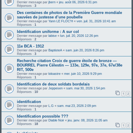
Dernier message par
jbern
«
jeu. août 06, 2026 6:31 pm
Réponses :
3
Des centaines de photos de la Première Guerre mondiale
sauvées de justesse d’une poubelle
Dernier message par
Yann LE FLOC'H
«
ven. juil. 31, 2026 10:41 am
Réponses :
1
Identification uniforme : A sur col
Dernier message par
labise
«
lun. juil. 20, 2026 12:26 pm
Réponses :
2
11e BCA - 1912
Dernier message par
BaptisteA
«
sam. juin 20, 2026 8:26 pm
Réponses :
3
Recherche citation Croix de guerre étoile de bronze —
BOURREL Pierre Célestin — 133e, 129e, 97e, 37e, 67e/38e
RIT, 500e
Dernier message par
loloastre
«
mer. juin 10, 2026 9:29 pm
Réponses :
1
Identification de deux soldats bordelais
Dernier message par
Jeppesen
«
sam. mai 30, 2026 1:54 pm
Réponses :
10
1
2
identification
Dernier message par
L.G
«
sam. mai 23, 2026 2:09 pm
Réponses :
1
Identification posssible ???
Dernier message par
Diable Noir
«
jeu. janv. 08, 2026 11:05 am
Réponses :
18
1
2