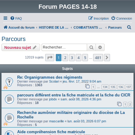
Forum PAGES 14-18
FAQ
Inscription
Connexion
R
Accueil du forum
HISTOIRE DE LA GRANDE GUERRE
COMBATTANTS DE LA GRANDE GUERRE
Parcours
e
Parcours
c
Rechercher
Recherche avanc
Nouveau sujet
h
e
Page
1
sur
481
1
2
3
4
5
481
Suivant
12019 sujets
…
r
Sujets
c
Re: Organigrammes des régiments
h
Dernier message par
Scolari
«
jeu. févr. 17, 2022 9:04 am
Réponses :
1363
e
1
134
135
136
137
…
r
parcours différent entre la fiche matricule et la fiche du CICR
Dernier message par
jobdx
«
sam. août 08, 2026 4:36 pm
Réponses :
18
1
2
Recherche aumônier militaire originaire du diocèse de La
Rochelle
Dernier message par
mascarille
«
lun. août 03, 2026 6:07 pm
Réponses :
5
Aide compréhension fiche matricule