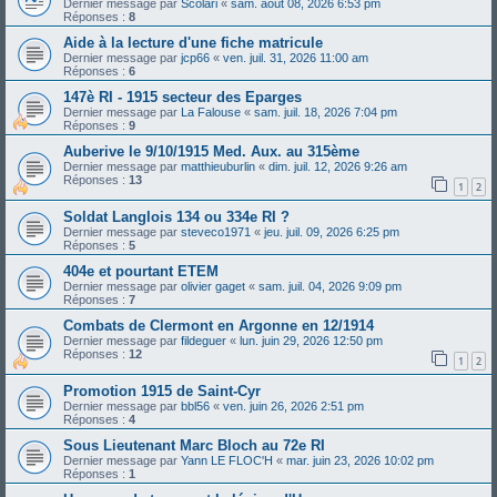
Dernier message par
Scolari
«
sam. août 08, 2026 6:53 pm
Réponses :
8
Aide à la lecture d'une fiche matricule
Dernier message par
jcp66
«
ven. juil. 31, 2026 11:00 am
Réponses :
6
147è RI - 1915 secteur des Eparges
Dernier message par
La Falouse
«
sam. juil. 18, 2026 7:04 pm
Réponses :
9
Auberive le 9/10/1915 Med. Aux. au 315ème
Dernier message par
matthieuburlin
«
dim. juil. 12, 2026 9:26 am
Réponses :
13
1
2
Soldat Langlois 134 ou 334e RI ?
Dernier message par
steveco1971
«
jeu. juil. 09, 2026 6:25 pm
Réponses :
5
404e et pourtant ETEM
Dernier message par
olivier gaget
«
sam. juil. 04, 2026 9:09 pm
Réponses :
7
Combats de Clermont en Argonne en 12/1914
Dernier message par
fildeguer
«
lun. juin 29, 2026 12:50 pm
Réponses :
12
1
2
Promotion 1915 de Saint-Cyr
Dernier message par
bbl56
«
ven. juin 26, 2026 2:51 pm
Réponses :
4
Sous Lieutenant Marc Bloch au 72e RI
Dernier message par
Yann LE FLOC'H
«
mar. juin 23, 2026 10:02 pm
Réponses :
1