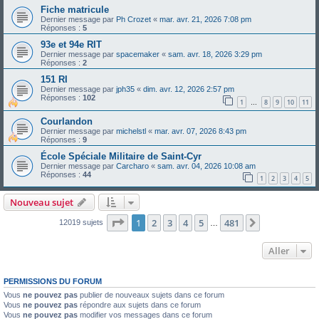
Fiche matricule
Dernier message par
Ph Crozet
«
mar. avr. 21, 2026 7:08 pm
Réponses :
5
93e et 94e RIT
Dernier message par
spacemaker
«
sam. avr. 18, 2026 3:29 pm
Réponses :
2
151 RI
Dernier message par
jph35
«
dim. avr. 12, 2026 2:57 pm
Réponses :
102
1
8
9
10
11
…
Courlandon
Dernier message par
michelstl
«
mar. avr. 07, 2026 8:43 pm
Réponses :
9
École Spéciale Militaire de Saint-Cyr
Dernier message par
Carcharo
«
sam. avr. 04, 2026 10:08 am
Réponses :
44
1
2
3
4
5
Nouveau sujet
Page
1
sur
481
1
2
3
4
5
481
Suivant
12019 sujets
…
Aller
PERMISSIONS DU FORUM
Vous
ne pouvez pas
publier de nouveaux sujets dans ce forum
Vous
ne pouvez pas
répondre aux sujets dans ce forum
Vous
ne pouvez pas
modifier vos messages dans ce forum