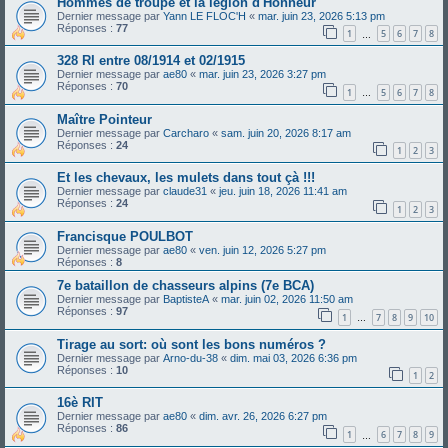
Hommes de troupe et la légion d'Honneur
Dernier message par
Yann LE FLOC'H
«
mar. juin 23, 2026 5:13 pm
Réponses :
77
1
5
6
7
8
…
328 RI entre 08/1914 et 02/1915
Dernier message par
ae80
«
mar. juin 23, 2026 3:27 pm
Réponses :
70
1
5
6
7
8
…
Maître Pointeur
Dernier message par
Carcharo
«
sam. juin 20, 2026 8:17 am
Réponses :
24
1
2
3
Et les chevaux, les mulets dans tout çà !!!
Dernier message par
claude31
«
jeu. juin 18, 2026 11:41 am
Réponses :
24
1
2
3
Francisque POULBOT
Dernier message par
ae80
«
ven. juin 12, 2026 5:27 pm
Réponses :
8
7e bataillon de chasseurs alpins (7e BCA)
Dernier message par
BaptisteA
«
mar. juin 02, 2026 11:50 am
Réponses :
97
1
7
8
9
10
…
Tirage au sort: où sont les bons numéros ?
Dernier message par
Arno-du-38
«
dim. mai 03, 2026 6:36 pm
Réponses :
10
1
2
16è RIT
Dernier message par
ae80
«
dim. avr. 26, 2026 6:27 pm
Réponses :
86
1
6
7
8
9
…