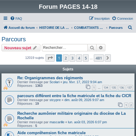
Forum PAGES 14-18
FAQ
Inscription
Connexion
R
Accueil du forum
HISTOIRE DE LA GRANDE GUERRE
COMBATTANTS DE LA GRANDE GUERRE
Parcours
e
Parcours
c
Rechercher
Recherche avanc
Nouveau sujet
h
e
Page
1
sur
481
1
2
3
4
5
481
Suivant
12019 sujets
…
r
Sujets
c
Re: Organigrammes des régiments
h
Dernier message par
Scolari
«
jeu. févr. 17, 2022 9:04 am
Réponses :
1363
e
1
134
135
136
137
…
r
parcours différent entre la fiche matricule et la fiche du CICR
Dernier message par
stcypre
«
dim. août 09, 2026 9:07 am
Réponses :
19
1
2
Recherche aumônier militaire originaire du diocèse de La
Rochelle
Dernier message par
mascarille
«
lun. août 03, 2026 6:07 pm
Réponses :
5
Aide compréhension fiche matricule