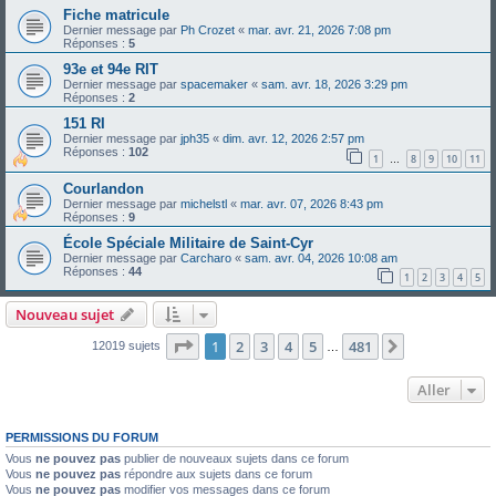
Fiche matricule
Dernier message par
Ph Crozet
«
mar. avr. 21, 2026 7:08 pm
Réponses :
5
93e et 94e RIT
Dernier message par
spacemaker
«
sam. avr. 18, 2026 3:29 pm
Réponses :
2
151 RI
Dernier message par
jph35
«
dim. avr. 12, 2026 2:57 pm
Réponses :
102
1
8
9
10
11
…
Courlandon
Dernier message par
michelstl
«
mar. avr. 07, 2026 8:43 pm
Réponses :
9
École Spéciale Militaire de Saint-Cyr
Dernier message par
Carcharo
«
sam. avr. 04, 2026 10:08 am
Réponses :
44
1
2
3
4
5
Nouveau sujet
Page
1
sur
481
1
2
3
4
5
481
Suivant
12019 sujets
…
Aller
PERMISSIONS DU FORUM
Vous
ne pouvez pas
publier de nouveaux sujets dans ce forum
Vous
ne pouvez pas
répondre aux sujets dans ce forum
Vous
ne pouvez pas
modifier vos messages dans ce forum