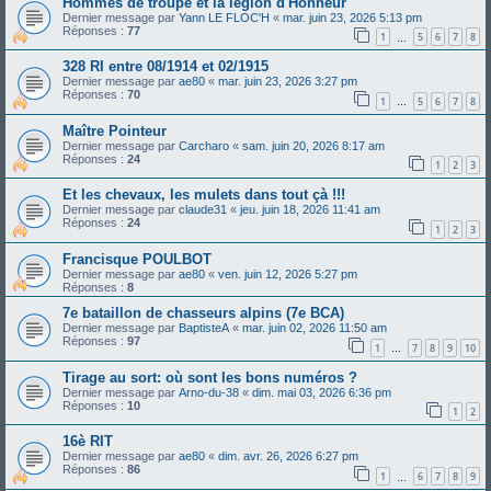
Hommes de troupe et la légion d'Honneur
Dernier message par
Yann LE FLOC'H
«
mar. juin 23, 2026 5:13 pm
Réponses :
77
1
5
6
7
8
…
328 RI entre 08/1914 et 02/1915
Dernier message par
ae80
«
mar. juin 23, 2026 3:27 pm
Réponses :
70
1
5
6
7
8
…
Maître Pointeur
Dernier message par
Carcharo
«
sam. juin 20, 2026 8:17 am
Réponses :
24
1
2
3
Et les chevaux, les mulets dans tout çà !!!
Dernier message par
claude31
«
jeu. juin 18, 2026 11:41 am
Réponses :
24
1
2
3
Francisque POULBOT
Dernier message par
ae80
«
ven. juin 12, 2026 5:27 pm
Réponses :
8
7e bataillon de chasseurs alpins (7e BCA)
Dernier message par
BaptisteA
«
mar. juin 02, 2026 11:50 am
Réponses :
97
1
7
8
9
10
…
Tirage au sort: où sont les bons numéros ?
Dernier message par
Arno-du-38
«
dim. mai 03, 2026 6:36 pm
Réponses :
10
1
2
16è RIT
Dernier message par
ae80
«
dim. avr. 26, 2026 6:27 pm
Réponses :
86
1
6
7
8
9
…