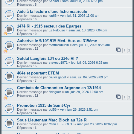
Dernier message par
Scolari
«
sam. août 08, 2026 6:53 pm
Réponses :
8
Aide à la lecture d'une fiche matricule
Dernier message par
jcp66
«
ven. juil. 31, 2026 11:00 am
Réponses :
6
147è RI - 1915 secteur des Eparges
Dernier message par
La Falouse
«
sam. juil. 18, 2026 7:04 pm
Réponses :
9
Auberive le 9/10/1915 Med. Aux. au 315ème
Dernier message par
matthieuburlin
«
dim. juil. 12, 2026 9:26 am
Réponses :
13
1
2
Soldat Langlois 134 ou 334e RI ?
Dernier message par
steveco1971
«
jeu. juil. 09, 2026 6:25 pm
Réponses :
5
404e et pourtant ETEM
Dernier message par
olivier gaget
«
sam. juil. 04, 2026 9:09 pm
Réponses :
7
Combats de Clermont en Argonne en 12/1914
Dernier message par
fildeguer
«
lun. juin 29, 2026 12:50 pm
Réponses :
12
1
2
Promotion 1915 de Saint-Cyr
Dernier message par
bbl56
«
ven. juin 26, 2026 2:51 pm
Réponses :
4
Sous Lieutenant Marc Bloch au 72e RI
Dernier message par
Yann LE FLOC'H
«
mar. juin 23, 2026 10:02 pm
Réponses :
1