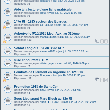
Dernier message par
loloastre
«
jeu. août 06, 2026 3:33 pm
Réponses :
5
Aide à la lecture d'une fiche matricule
Dernier message par
jcp66
«
ven. juil. 31, 2026 11:00 am
Réponses :
6
147è RI - 1915 secteur des Eparges
Dernier message par
La Falouse
«
sam. juil. 18, 2026 7:04 pm
Réponses :
9
Auberive le 9/10/1915 Med. Aux. au 315ème
Dernier message par
matthieuburlin
«
dim. juil. 12, 2026 9:26 am
Réponses :
13
1
2
Soldat Langlois 134 ou 334e RI ?
Dernier message par
steveco1971
«
jeu. juil. 09, 2026 6:25 pm
Réponses :
5
404e et pourtant ETEM
Dernier message par
olivier gaget
«
sam. juil. 04, 2026 9:09 pm
Réponses :
7
Combats de Clermont en Argonne en 12/1914
Dernier message par
fildeguer
«
lun. juin 29, 2026 12:50 pm
Réponses :
12
1
2
Promotion 1915 de Saint-Cyr
Dernier message par
bbl56
«
ven. juin 26, 2026 2:51 pm
Réponses :
4
Sous Lieutenant Marc Bloch au 72e RI
Dernier message par
Yann LE FLOC'H
«
mar. juin 23, 2026 10:02 pm
Réponses :
1