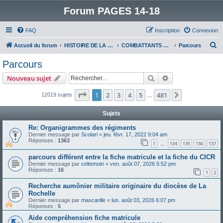
Forum PAGES 14-18
FAQ
Inscription
Connexion
R
Accueil du forum
HISTOIRE DE LA GRANDE GUERRE
COMBATTANTS DE LA GRANDE GUERRE
Parcours
e
Parcours
c
Rechercher
Recherche avanc
Nouveau sujet
h
e
Page
1
sur
481
1
2
3
4
5
481
Suivant
12019 sujets
…
r
Sujets
c
Re: Organigrammes des régiments
h
Dernier message par
Scolari
«
jeu. févr. 17, 2022 9:04 am
Réponses :
1363
e
1
134
135
136
137
…
r
parcours différent entre la fiche matricule et la fiche du CICR
Dernier message par
celtemoin
«
ven. août 07, 2026 5:52 pm
Réponses :
16
1
2
Recherche aumônier militaire originaire du diocèse de La
Rochelle
Dernier message par
mascarille
«
lun. août 03, 2026 6:07 pm
Réponses :
5
Aide compréhension fiche matricule