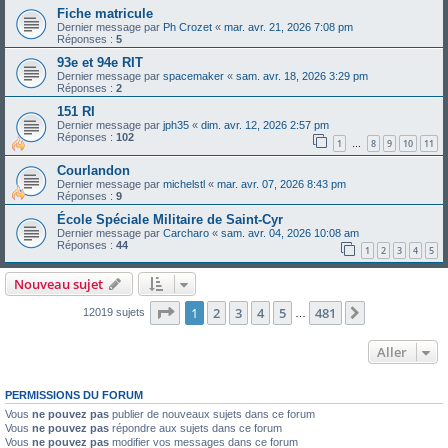
Fiche matricule
Dernier message par
Ph Crozet
«
mar. avr. 21, 2026 7:08 pm
Réponses :
5
93e et 94e RIT
Dernier message par
spacemaker
«
sam. avr. 18, 2026 3:29 pm
Réponses :
2
151 RI
Dernier message par
jph35
«
dim. avr. 12, 2026 2:57 pm
Réponses :
102
1
8
9
10
11
…
Courlandon
Dernier message par
michelstl
«
mar. avr. 07, 2026 8:43 pm
Réponses :
9
École Spéciale Militaire de Saint-Cyr
Dernier message par
Carcharo
«
sam. avr. 04, 2026 10:08 am
Réponses :
44
1
2
3
4
5
Nouveau sujet
Page
1
sur
481
1
2
3
4
5
481
Suivant
12019 sujets
…
Aller
PERMISSIONS DU FORUM
Vous
ne pouvez pas
publier de nouveaux sujets dans ce forum
Vous
ne pouvez pas
répondre aux sujets dans ce forum
Vous
ne pouvez pas
modifier vos messages dans ce forum