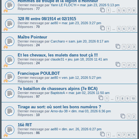
Hommes de troupe et la légion d'Honneur
Dernier message par
Yann LE FLOC'H
«
mar. juin 23, 2026 5:13 pm
Réponses :
77
1
5
6
7
8
…
328 RI entre 08/1914 et 02/1915
Dernier message par
ae80
«
mar. juin 23, 2026 3:27 pm
Réponses :
70
1
5
6
7
8
…
Maître Pointeur
Dernier message par
Carcharo
«
sam. juin 20, 2026 8:17 am
Réponses :
24
1
2
3
Et les chevaux, les mulets dans tout çà !!!
Dernier message par
claude31
«
jeu. juin 18, 2026 11:41 am
Réponses :
24
1
2
3
Francisque POULBOT
Dernier message par
ae80
«
ven. juin 12, 2026 5:27 pm
Réponses :
8
7e bataillon de chasseurs alpins (7e BCA)
Dernier message par
BaptisteA
«
mar. juin 02, 2026 11:50 am
Réponses :
97
1
7
8
9
10
…
Tirage au sort: où sont les bons numéros ?
Dernier message par
Arno-du-38
«
dim. mai 03, 2026 6:36 pm
Réponses :
10
1
2
16è RIT
Dernier message par
ae80
«
dim. avr. 26, 2026 6:27 pm
Réponses :
86
1
6
7
8
9
…