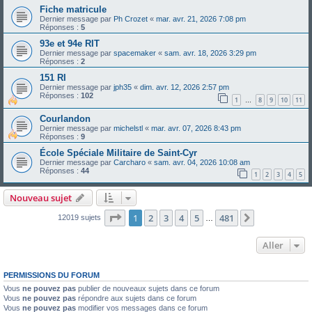
Fiche matricule
Dernier message par
Ph Crozet
«
mar. avr. 21, 2026 7:08 pm
Réponses :
5
93e et 94e RIT
Dernier message par
spacemaker
«
sam. avr. 18, 2026 3:29 pm
Réponses :
2
151 RI
Dernier message par
jph35
«
dim. avr. 12, 2026 2:57 pm
Réponses :
102
1
8
9
10
11
…
Courlandon
Dernier message par
michelstl
«
mar. avr. 07, 2026 8:43 pm
Réponses :
9
École Spéciale Militaire de Saint-Cyr
Dernier message par
Carcharo
«
sam. avr. 04, 2026 10:08 am
Réponses :
44
1
2
3
4
5
Nouveau sujet
Page
1
sur
481
1
2
3
4
5
481
Suivant
12019 sujets
…
Aller
PERMISSIONS DU FORUM
Vous
ne pouvez pas
publier de nouveaux sujets dans ce forum
Vous
ne pouvez pas
répondre aux sujets dans ce forum
Vous
ne pouvez pas
modifier vos messages dans ce forum