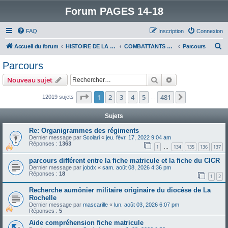
Forum PAGES 14-18
FAQ
Inscription
Connexion
R
Accueil du forum
HISTOIRE DE LA GRANDE GUERRE
COMBATTANTS DE LA GRANDE GUERRE
Parcours
e
Parcours
c
Rechercher
Recherche avanc
Nouveau sujet
h
e
Page
1
sur
481
1
2
3
4
5
481
Suivant
12019 sujets
…
r
Sujets
c
Re: Organigrammes des régiments
h
Dernier message par
Scolari
«
jeu. févr. 17, 2022 9:04 am
Réponses :
1363
e
1
134
135
136
137
…
r
parcours différent entre la fiche matricule et la fiche du CICR
Dernier message par
jobdx
«
sam. août 08, 2026 4:36 pm
Réponses :
18
1
2
Recherche aumônier militaire originaire du diocèse de La
Rochelle
Dernier message par
mascarille
«
lun. août 03, 2026 6:07 pm
Réponses :
5
Aide compréhension fiche matricule