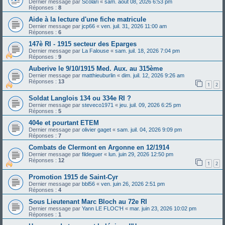
Dernier message par
Scolari
«
sam. août 08, 2026 6:53 pm
Réponses :
8
Aide à la lecture d'une fiche matricule
Dernier message par
jcp66
«
ven. juil. 31, 2026 11:00 am
Réponses :
6
147è RI - 1915 secteur des Eparges
Dernier message par
La Falouse
«
sam. juil. 18, 2026 7:04 pm
Réponses :
9
Auberive le 9/10/1915 Med. Aux. au 315ème
Dernier message par
matthieuburlin
«
dim. juil. 12, 2026 9:26 am
Réponses :
13
1
2
Soldat Langlois 134 ou 334e RI ?
Dernier message par
steveco1971
«
jeu. juil. 09, 2026 6:25 pm
Réponses :
5
404e et pourtant ETEM
Dernier message par
olivier gaget
«
sam. juil. 04, 2026 9:09 pm
Réponses :
7
Combats de Clermont en Argonne en 12/1914
Dernier message par
fildeguer
«
lun. juin 29, 2026 12:50 pm
Réponses :
12
1
2
Promotion 1915 de Saint-Cyr
Dernier message par
bbl56
«
ven. juin 26, 2026 2:51 pm
Réponses :
4
Sous Lieutenant Marc Bloch au 72e RI
Dernier message par
Yann LE FLOC'H
«
mar. juin 23, 2026 10:02 pm
Réponses :
1