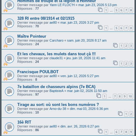
Hommes de troupe et la légion d'Honneur
Dernier message par
Yann LE FLOC'H
«
mar. juin 23, 2026 5:13 pm
Réponses :
77
1
5
6
7
8
…
328 RI entre 08/1914 et 02/1915
Dernier message par
ae80
«
mar. juin 23, 2026 3:27 pm
Réponses :
70
1
5
6
7
8
…
Maître Pointeur
Dernier message par
Carcharo
«
sam. juin 20, 2026 8:17 am
Réponses :
24
1
2
3
Et les chevaux, les mulets dans tout çà !!!
Dernier message par
claude31
«
jeu. juin 18, 2026 11:41 am
Réponses :
24
1
2
3
Francisque POULBOT
Dernier message par
ae80
«
ven. juin 12, 2026 5:27 pm
Réponses :
8
7e bataillon de chasseurs alpins (7e BCA)
Dernier message par
BaptisteA
«
mar. juin 02, 2026 11:50 am
Réponses :
97
1
7
8
9
10
…
Tirage au sort: où sont les bons numéros ?
Dernier message par
Arno-du-38
«
dim. mai 03, 2026 6:36 pm
Réponses :
10
1
2
16è RIT
Dernier message par
ae80
«
dim. avr. 26, 2026 6:27 pm
Réponses :
86
1
6
7
8
9
…