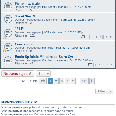
Fiche matricule
Dernier message par
Ph Crozet
«
mar. avr. 21, 2026 7:08 pm
Réponses :
5
93e et 94e RIT
Dernier message par
spacemaker
«
sam. avr. 18, 2026 3:29 pm
Réponses :
2
151 RI
Dernier message par
jph35
«
dim. avr. 12, 2026 2:57 pm
Réponses :
102
1
8
9
10
11
…
Courlandon
Dernier message par
michelstl
«
mar. avr. 07, 2026 8:43 pm
Réponses :
9
École Spéciale Militaire de Saint-Cyr
Dernier message par
Carcharo
«
sam. avr. 04, 2026 10:08 am
Réponses :
44
1
2
3
4
5
Nouveau sujet
Page
1
sur
481
1
2
3
4
5
481
Suivant
12019 sujets
…
Aller
PERMISSIONS DU FORUM
Vous
ne pouvez pas
publier de nouveaux sujets dans ce forum
Vous
ne pouvez pas
répondre aux sujets dans ce forum
Vous
ne pouvez pas
modifier vos messages dans ce forum