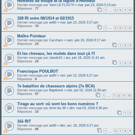
Hommes de troupe et la légion d'Honneur
Dernier message par
Yann LE FLOC'H
«
mar. juin 23, 2026 5:13 pm
Réponses :
77
1
5
6
7
8
…
328 RI entre 08/1914 et 02/1915
Dernier message par
ae80
«
mar. juin 23, 2026 3:27 pm
Réponses :
70
1
5
6
7
8
…
Maître Pointeur
Dernier message par
Carcharo
«
sam. juin 20, 2026 8:17 am
Réponses :
24
1
2
3
Et les chevaux, les mulets dans tout çà !!!
Dernier message par
claude31
«
jeu. juin 18, 2026 11:41 am
Réponses :
24
1
2
3
Francisque POULBOT
Dernier message par
ae80
«
ven. juin 12, 2026 5:27 pm
Réponses :
8
7e bataillon de chasseurs alpins (7e BCA)
Dernier message par
BaptisteA
«
mar. juin 02, 2026 11:50 am
Réponses :
97
1
7
8
9
10
…
Tirage au sort: où sont les bons numéros ?
Dernier message par
Arno-du-38
«
dim. mai 03, 2026 6:36 pm
Réponses :
10
1
2
16è RIT
Dernier message par
ae80
«
dim. avr. 26, 2026 6:27 pm
Réponses :
86
1
6
7
8
9
…