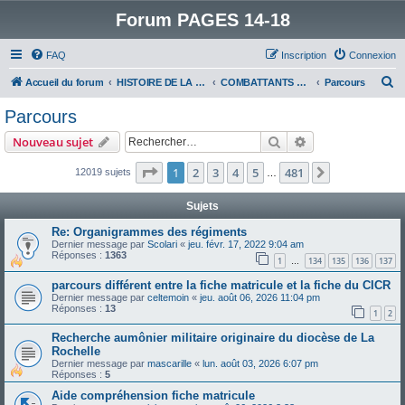
Forum PAGES 14-18
FAQ
Inscription
Connexion
R
Accueil du forum
HISTOIRE DE LA GRANDE GUERRE
COMBATTANTS DE LA GRANDE GUERRE
Parcours
e
Parcours
c
Rechercher
Recherche avanc
Nouveau sujet
h
e
Page
1
sur
481
1
2
3
4
5
481
Suivant
12019 sujets
…
r
Sujets
c
Re: Organigrammes des régiments
h
Dernier message par
Scolari
«
jeu. févr. 17, 2022 9:04 am
Réponses :
1363
e
1
134
135
136
137
…
r
parcours différent entre la fiche matricule et la fiche du CICR
Dernier message par
celtemoin
«
jeu. août 06, 2026 11:04 pm
Réponses :
13
1
2
Recherche aumônier militaire originaire du diocèse de La
Rochelle
Dernier message par
mascarille
«
lun. août 03, 2026 6:07 pm
Réponses :
5
Aide compréhension fiche matricule