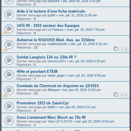
Dernier message par
loloastre
«
jeu. août 06, 2026 3:33 pm
Réponses :
5
Aide à la lecture d'une fiche matricule
Dernier message par
jcp66
«
ven. juil. 31, 2026 11:00 am
Réponses :
6
147è RI - 1915 secteur des Eparges
Dernier message par
La Falouse
«
sam. juil. 18, 2026 7:04 pm
Réponses :
9
Auberive le 9/10/1915 Med. Aux. au 315ème
Dernier message par
matthieuburlin
«
dim. juil. 12, 2026 9:26 am
Réponses :
13
1
2
Soldat Langlois 134 ou 334e RI ?
Dernier message par
steveco1971
«
jeu. juil. 09, 2026 6:25 pm
Réponses :
5
404e et pourtant ETEM
Dernier message par
olivier gaget
«
sam. juil. 04, 2026 9:09 pm
Réponses :
7
Combats de Clermont en Argonne en 12/1914
Dernier message par
fildeguer
«
lun. juin 29, 2026 12:50 pm
Réponses :
12
1
2
Promotion 1915 de Saint-Cyr
Dernier message par
bbl56
«
ven. juin 26, 2026 2:51 pm
Réponses :
4
Sous Lieutenant Marc Bloch au 72e RI
Dernier message par
Yann LE FLOC'H
«
mar. juin 23, 2026 10:02 pm
Réponses :
1