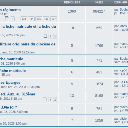
RÉPONSES
VUES
DERNIER
s régiments
par
Scolar
1363
984227
jeu. févr.
:48 pm
1
133
134
135
136
137
…
 la fiche matricule et la fiche du
par
jobdx
18
659
sam. août
 05, 2026 7:37 pm
1
2
itaire originaire du diocèse de
par
masca
5
1766
lun. août
 janv. 10, 2009 12:29 am
che matricule
par
Scolar
8
771
sam. août
 01, 2026 9:06 pm
fiche matricule
par
jcp66
6
483
ven. juil.
 4:35 pm
 des Eparges
par
La Fa
9
1874
sam. juil.
»
mar. oct. 28, 2008 12:35 pm
Med. Aux. au 315ème
par
matthi
13
8168
dim. juil.
18, 2011 6:18 pm
1
2
 334e RI ?
par
steve
5
761
jeu. juil.
uil. 08, 2026 8:09 pm
par
olivie
7
1059
sam. juil.
uin 30, 2026 1:00 pm