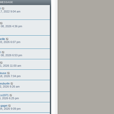
 MESSAGE
i
 17, 2022 9:04 am
 08, 2026 4:36 pm
rille
 03, 2026 6:07 pm
i
 08, 2026 6:53 pm
 31, 2026 11:00 am
louse
 18, 2026 7:04 pm
euburlin
 12, 2026 9:26 am
co1971
 09, 2026 6:25 pm
r gaget
 04, 2026 9:09 pm