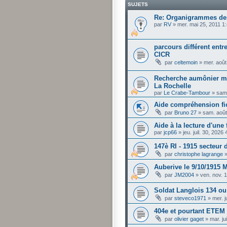
SUJETS
Re: Organigrammes de
par
RV
»
mer. mai 25, 2011 1
parcours différent entre
CICR
par
celtemoin
»
mer. août
Recherche aumônier mil
La Rochelle
par
Le Crabe-Tambour
»
sam.
Aide compréhension fi
par
Bruno 27
»
sam. août
Aide à la lecture d'une 
par
jcp66
»
jeu. juil. 30, 2026
147è RI - 1915 secteur
par
christophe lagrange
Auberive le 9/10/1915 
par
JM2004
»
ven. nov. 
Soldat Langlois 134 ou
par
steveco1971
»
mer. j
404e et pourtant ETEM
par
olivier gaget
»
mar. j