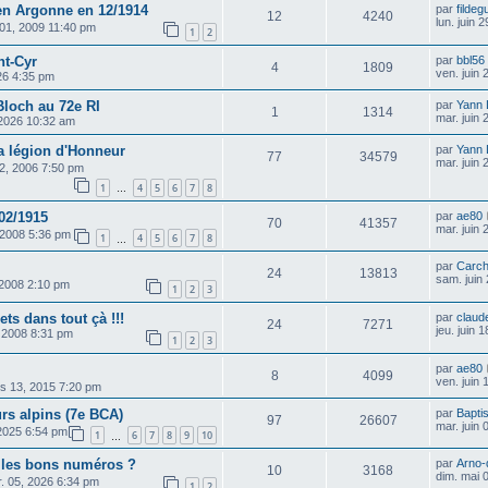
n Argonne en 12/1914
par
fildeg
12
4240
lun. juin 
 01, 2009 11:40 pm
1
2
nt-Cyr
par
bbl56
4
1809
ven. juin
026 4:35 pm
Bloch au 72e RI
par
Yann
1
1314
mar. juin
, 2026 10:32 am
a légion d'Honneur
par
Yann
77
34579
mar. juin
02, 2006 7:50 pm
1
4
5
6
7
8
…
 02/1915
par
ae80
70
41357
mar. juin
 2008 5:36 pm
1
4
5
6
7
8
…
par
Carch
24
13813
sam. juin
 2008 2:10 pm
1
2
3
ts dans tout çà !!!
par
claud
24
7271
jeu. juin 
, 2008 8:31 pm
1
2
3
par
ae80
8
4099
ven. juin
s 13, 2015 7:20 pm
urs alpins (7e BCA)
par
Bapti
97
26607
mar. juin
 2025 6:54 pm
1
6
7
8
9
10
…
t les bons numéros ?
par
Arno-
10
3168
dim. mai 
r. 05, 2026 6:34 pm
1
2