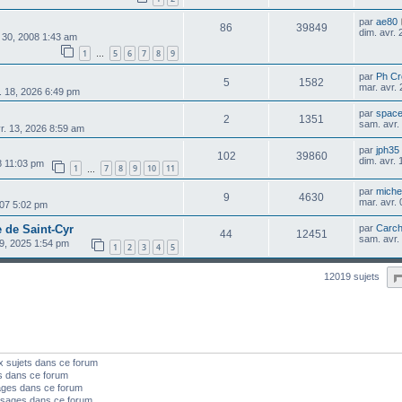
par
ae80
86
39849
dim. avr.
l. 30, 2008 1:43 am
1
5
6
7
8
9
…
par
Ph Cr
5
1582
mar. avr.
. 18, 2026 6:49 pm
par
spac
2
1351
sam. avr.
vr. 13, 2026 8:59 am
par
jph35
102
39860
dim. avr.
08 11:03 pm
1
7
8
9
10
11
…
par
michel
9
4630
mar. avr.
007 5:02 pm
e de Saint-Cyr
par
Carch
44
12451
sam. avr.
 19, 2025 1:54 pm
1
2
3
4
5
12019 sujets
x sujets dans ce forum
s dans ce forum
ages dans ce forum
sages dans ce forum