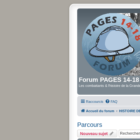
Forum PAGES 14-18
Les combattants & l'histoire de la Gran
Raccourcis
FAQ
Accueil du forum
HISTOIRE 
Parcours
Nouveau sujet