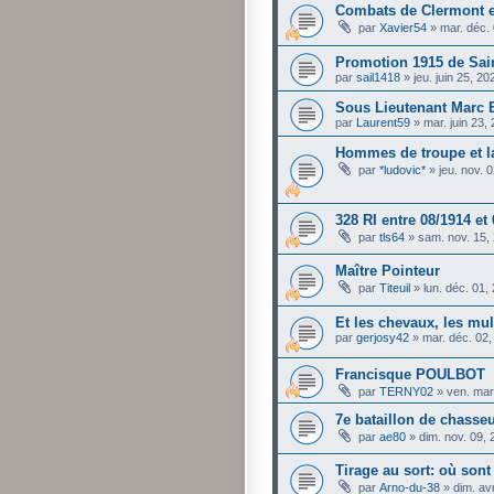
Combats de Clermont e
par
Xavier54
»
mar. déc.
Promotion 1915 de Sai
par
sail1418
»
jeu. juin 25, 2
Sous Lieutenant Marc 
par
Laurent59
»
mar. juin 23
Hommes de troupe et l
par
*ludovic*
»
jeu. nov. 
328 RI entre 08/1914 et
par
tls64
»
sam. nov. 15,
Maître Pointeur
par
Titeuil
»
lun. déc. 01,
Et les chevaux, les mule
par
gerjosy42
»
mar. déc. 02
Francisque POULBOT
par
TERNY02
»
ven. mar
7e bataillon de chasse
par
ae80
»
dim. nov. 09,
Tirage au sort: où son
par
Arno-du-38
»
dim. av