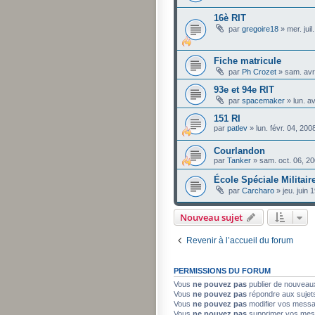
16è RIT
par
gregoire18
»
mer. jui
Fiche matricule
par
Ph Crozet
»
sam. avr
93e et 94e RIT
par
spacemaker
»
lun. a
151 RI
par
patlev
»
lun. févr. 04, 20
Courlandon
par
Tanker
»
sam. oct. 06, 2
École Spéciale Militair
par
Carcharo
»
jeu. juin
Nouveau sujet
Revenir à l’accueil du forum
PERMISSIONS DU FORUM
Vous
ne pouvez pas
publier de nouveau
Vous
ne pouvez pas
répondre aux sujet
Vous
ne pouvez pas
modifier vos mess
Vous
ne pouvez pas
supprimer vos mes