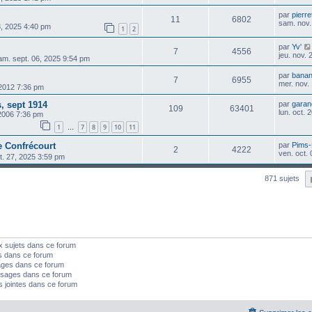
par
pierre
11
6802
sam. nov.
8, 2025 4:40 pm
1
2
par
Yv'
7
4556
jeu. nov.
am. sept. 06, 2025 9:54 pm
par
banan
7
6955
mer. nov.
 2012 7:36 pm
, sept 1914
par
garan
109
63401
lun. oct.
 2006 7:36 pm
1
7
8
9
10
11
…
 Confrécourt
par
Pims
2
4222
ven. oct.
t. 27, 2025 3:59 pm
871 sujets
x sujets dans ce forum
s dans ce forum
ages dans ce forum
sages dans ce forum
s jointes dans ce forum