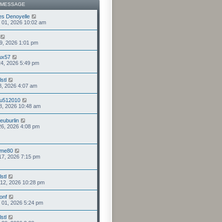
 MESSAGE
es Denoyelle
 01, 2026 10:02 am
 19, 2026 1:01 pm
lux57
 24, 2026 5:49 pm
stl
08, 2026 4:07 am
du512010
28, 2026 10:48 am
euburlin
26, 2026 4:08 pm
mme80
 17, 2026 7:15 pm
stl
 12, 2026 10:28 pm
onf
 01, 2026 5:24 pm
stl