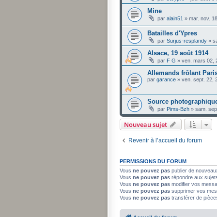
Mine
par
alain51
»
mar. nov. 1
Batailles d'Ypres
par
Surjus-resplandy
»
s
Alsace, 19 août 1914
par
F G
»
ven. mars 02,
Allemands frôlant Paris
par
garance
»
ven. sept. 22,
Source photographique
par
Pims-Bzh
»
sam. sep
Nouveau sujet
Revenir à l’accueil du forum
PERMISSIONS DU FORUM
Vous
ne pouvez pas
publier de nouveau
Vous
ne pouvez pas
répondre aux sujet
Vous
ne pouvez pas
modifier vos mess
Vous
ne pouvez pas
supprimer vos mes
Vous
ne pouvez pas
transférer de pièce