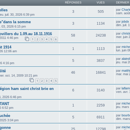
RÉPONSES
VUES
DERNIER
elles
par
Charl
3
505
sam. août
jeu. juil. 30, 2026 6:39 pm
pe"dans la somme
par
jobdx
3
1134
dim. juil.
il. 03, 2026 6:15 pm
villers du 1.09.au 18.11.1916
par
chris
58
24238
mer. juin
 2011 4:46 pm
1
2
3
4
5
6
ût 1914
par
michel
1
1113
lun. juin 
2026 12:06 am
par
alain
5
3837
jeu. mai 
026 4:16 pm
lité
par
matthi
46
16841
mar. mai 
er. oct. 14, 2009 10:21 pm
1
2
3
4
5
égion ham saint christ brie en
par
lafla
6
3140
ven. avr.
4, 2026 6:46 pm
RTANT
par
michel
1
2259
jeu. mars
26 6:52 pm
auchée
par
bourb
5
6911
dim. mars
, 2025 3:04 pm
rgonne
par
michel
25
12798