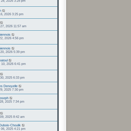
. 28, 2026 3:28 pm
n
 16, 2026 3:25 pm
. 27, 2026 11:57 am
iennois
 22, 2026 4:56 pm
iennois
. 20, 2026 5:39 pm
atoul
. 10, 2026 6:41 pm
 30, 2025 6:33 pm
es Denoyelle
 29, 2025 7:30 pm
joseph
 28, 2025 7:34 pm
 09, 2025 8:42 am
 Dubois-Choulik
 06, 2025 4:21 pm