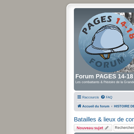
Forum PAGES 14-18
Les combattants & l'histoire de la Gran
Raccourcis
FAQ
Accueil du forum
HISTOIRE 
Batailles & lieux de c
Nouveau sujet