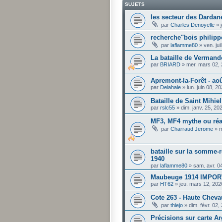
SUJETS
les secteur des Dardan
par
Charles Denoyelle
»
recherche"bois philip
par
laflamme80
»
ven. ju
La bataille de Vermando
par
BRIARD
»
mer. mars 02,
Apremont-la-Forêt - ao
par
Delahaie
»
lun. juin 08, 
Bataille de Saint Mihiel
par
rslc55
»
dim. janv. 25, 2
MF3, MF4 mythe ou réa
par
Charraud Jerome
»
m
bataille sur la somme-r
1940
par
laflamme80
»
sam. avr. 0
Maubeuge 1914 IMPO
par
HT62
»
jeu. mars 12, 20
Cote 263 - Haute Chev
par
thiejo
»
dim. févr. 02
Précisions sur carte A