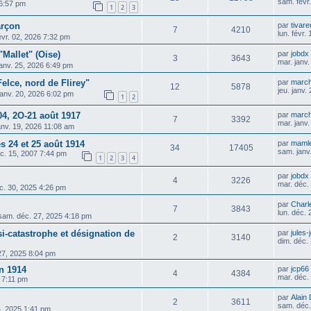
sam. févr
 6:57 pm
1
2
3
arçon
par
tivare
7
4210
lun. févr.
févr. 02, 2026 7:32 pm
Mallet" (Oise)
par
jobdx
3
3643
mar. janv
janv. 25, 2026 6:49 pm
Felce, nord de Flirey"
par
march
12
5878
jeu. janv.
janv. 20, 2026 6:02 pm
1
2
04, 2O-21 août 1917
par
march
7
3392
mar. janv
janv. 19, 2026 11:08 am
es 24 et 25 août 1914
par
mamle
34
17405
sam. janv
c. 15, 2007 7:44 pm
1
2
3
4
par
jobdx
4
3226
mar. déc.
c. 30, 2025 4:26 pm
par
Charl
7
3843
lun. déc.
sam. déc. 27, 2025 4:18 pm
si-catastrophe et désignation de
par
jules-
2
3140
dim. déc.
27, 2025 8:04 pm
n 1914
par
jcp66
4
4384
mar. déc.
5 7:11 pm
par
Alain
2
3611
sam. déc.
4, 2025 1:41 pm