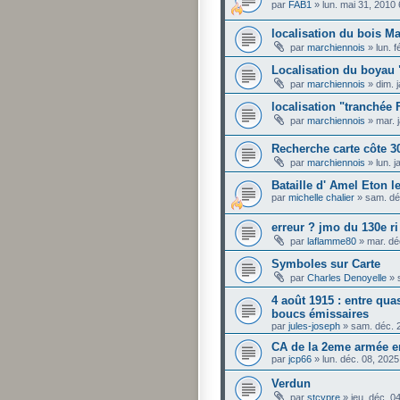
par
FAB1
»
lun. mai 31, 2010
localisation du bois M
par
marchiennois
»
lun. 
Localisation du boyau "
par
marchiennois
»
dim. 
localisation "tranchée 
par
marchiennois
»
mar. 
Recherche carte côte 3
par
marchiennois
»
lun. 
Bataille d' Amel Eton l
par
michelle chalier
»
sam. dé
erreur ? jmo du 130e ri
par
laflamme80
»
mar. dé
Symboles sur Carte
par
Charles Denoyelle
»
4 août 1915 : entre qua
boucs émissaires
par
jules-joseph
»
sam. déc. 
CA de la 2eme armée e
par
jcp66
»
lun. déc. 08, 202
Verdun
par
stcypre
»
jeu. déc. 0