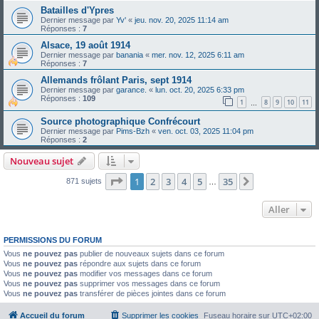
Batailles d'Ypres
Dernier message par
Yv'
«
jeu. nov. 20, 2025 11:14 am
Réponses :
7
Alsace, 19 août 1914
Dernier message par
banania
«
mer. nov. 12, 2025 6:11 am
Réponses :
7
Allemands frôlant Paris, sept 1914
Dernier message par
garance.
«
lun. oct. 20, 2025 6:33 pm
Réponses :
109
1
8
9
10
11
…
Source photographique Confrécourt
Dernier message par
Pims-Bzh
«
ven. oct. 03, 2025 11:04 pm
Réponses :
2
Nouveau sujet
Page
1
sur
35
1
2
3
4
5
35
Suivant
871 sujets
…
Aller
PERMISSIONS DU FORUM
Vous
ne pouvez pas
publier de nouveaux sujets dans ce forum
Vous
ne pouvez pas
répondre aux sujets dans ce forum
Vous
ne pouvez pas
modifier vos messages dans ce forum
Vous
ne pouvez pas
supprimer vos messages dans ce forum
Vous
ne pouvez pas
transférer de pièces jointes dans ce forum
Accueil du forum
Supprimer les cookies
Fuseau horaire sur
UTC+02:00