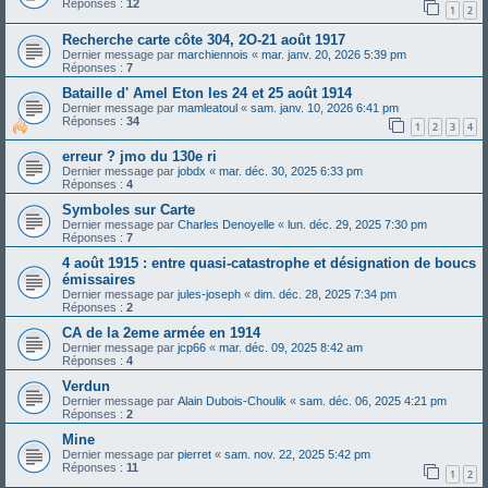
Réponses :
12
1
2
Recherche carte côte 304, 2O-21 août 1917
Dernier message par
marchiennois
«
mar. janv. 20, 2026 5:39 pm
Réponses :
7
Bataille d' Amel Eton les 24 et 25 août 1914
Dernier message par
mamleatoul
«
sam. janv. 10, 2026 6:41 pm
Réponses :
34
1
2
3
4
erreur ? jmo du 130e ri
Dernier message par
jobdx
«
mar. déc. 30, 2025 6:33 pm
Réponses :
4
Symboles sur Carte
Dernier message par
Charles Denoyelle
«
lun. déc. 29, 2025 7:30 pm
Réponses :
7
4 août 1915 : entre quasi-catastrophe et désignation de boucs
émissaires
Dernier message par
jules-joseph
«
dim. déc. 28, 2025 7:34 pm
Réponses :
2
CA de la 2eme armée en 1914
Dernier message par
jcp66
«
mar. déc. 09, 2025 8:42 am
Réponses :
4
Verdun
Dernier message par
Alain Dubois-Choulik
«
sam. déc. 06, 2025 4:21 pm
Réponses :
2
Mine
Dernier message par
pierret
«
sam. nov. 22, 2025 5:42 pm
Réponses :
11
1
2