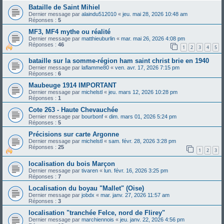
Bataille de Saint Mihiel
Dernier message par
alaindu512010
«
jeu. mai 28, 2026 10:48 am
Réponses :
5
MF3, MF4 mythe ou réalité
Dernier message par
matthieuburlin
«
mar. mai 26, 2026 4:08 pm
Réponses :
46
1
2
3
4
5
bataille sur la somme-région ham saint christ brie en 1940
Dernier message par
laflamme80
«
ven. avr. 17, 2026 7:15 pm
Réponses :
6
Maubeuge 1914 IMPORTANT
Dernier message par
michelstl
«
jeu. mars 12, 2026 10:28 pm
Réponses :
1
Cote 263 - Haute Chevauchée
Dernier message par
bourbonf
«
dim. mars 01, 2026 5:24 pm
Réponses :
5
Précisions sur carte Argonne
Dernier message par
michelstl
«
sam. févr. 28, 2026 3:28 pm
Réponses :
25
1
2
3
localisation du bois Marçon
Dernier message par
tivaren
«
lun. févr. 16, 2026 3:25 pm
Réponses :
7
Localisation du boyau "Mallet" (Oise)
Dernier message par
jobdx
«
mar. janv. 27, 2026 11:57 am
Réponses :
3
localisation "tranchée Felce, nord de Flirey"
Dernier message par
marchiennois
«
jeu. janv. 22, 2026 4:56 pm