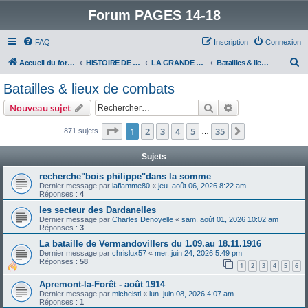
Forum PAGES 14-18
FAQ
Inscription
Connexion
R
Accueil du forum
HISTOIRE DE LA GRANDE GUERRE
LA GRANDE GUERRE
Batailles & lieux de combats
e
Batailles & lieux de combats
c
Rechercher
Recherche avanc
Nouveau sujet
h
e
Page
1
sur
35
1
2
3
4
5
35
Suivant
871 sujets
…
r
Sujets
c
recherche"bois philippe"dans la somme
h
Dernier message par
laflamme80
«
jeu. août 06, 2026 8:22 am
Réponses :
4
e
les secteur des Dardanelles
r
Dernier message par
Charles Denoyelle
«
sam. août 01, 2026 10:02 am
Réponses :
3
La bataille de Vermandovillers du 1.09.au 18.11.1916
Dernier message par
chrislux57
«
mer. juin 24, 2026 5:49 pm
Réponses :
58
1
2
3
4
5
6
Apremont-la-Forêt - août 1914
Dernier message par
michelstl
«
lun. juin 08, 2026 4:07 am
Réponses :
1