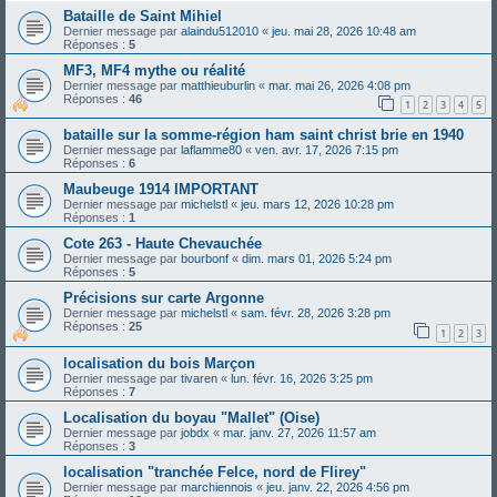
Bataille de Saint Mihiel
Dernier message par
alaindu512010
«
jeu. mai 28, 2026 10:48 am
Réponses :
5
MF3, MF4 mythe ou réalité
Dernier message par
matthieuburlin
«
mar. mai 26, 2026 4:08 pm
Réponses :
46
1
2
3
4
5
bataille sur la somme-région ham saint christ brie en 1940
Dernier message par
laflamme80
«
ven. avr. 17, 2026 7:15 pm
Réponses :
6
Maubeuge 1914 IMPORTANT
Dernier message par
michelstl
«
jeu. mars 12, 2026 10:28 pm
Réponses :
1
Cote 263 - Haute Chevauchée
Dernier message par
bourbonf
«
dim. mars 01, 2026 5:24 pm
Réponses :
5
Précisions sur carte Argonne
Dernier message par
michelstl
«
sam. févr. 28, 2026 3:28 pm
Réponses :
25
1
2
3
localisation du bois Marçon
Dernier message par
tivaren
«
lun. févr. 16, 2026 3:25 pm
Réponses :
7
Localisation du boyau "Mallet" (Oise)
Dernier message par
jobdx
«
mar. janv. 27, 2026 11:57 am
Réponses :
3
localisation "tranchée Felce, nord de Flirey"
Dernier message par
marchiennois
«
jeu. janv. 22, 2026 4:56 pm