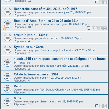
Réponses :
12
1
2
Recherche carte côte 304, 2O-21 août 1917
Dernier message par
marchiennois
«
mar. janv. 20, 2026 5:39 pm
Réponses :
7
Bataille d' Amel Eton les 24 et 25 août 1914
Dernier message par
mamleatoul
«
sam. janv. 10, 2026 6:41 pm
Réponses :
34
1
2
3
4
erreur ? jmo du 130e ri
Dernier message par
jobdx
«
mar. déc. 30, 2025 6:33 pm
Réponses :
4
Symboles sur Carte
Dernier message par
Charles Denoyelle
«
lun. déc. 29, 2025 7:30 pm
Réponses :
7
4 août 1915 : entre quasi-catastrophe et désignation de boucs
émissaires
Dernier message par
jules-joseph
«
dim. déc. 28, 2025 7:34 pm
Réponses :
2
CA de la 2eme armée en 1914
Dernier message par
jcp66
«
mar. déc. 09, 2025 8:42 am
Réponses :
4
Verdun
Dernier message par
Alain Dubois-Choulik
«
sam. déc. 06, 2025 4:21 pm
Réponses :
2
Mine
Dernier message par
pierret
«
sam. nov. 22, 2025 5:42 pm
Réponses :
11
1
2