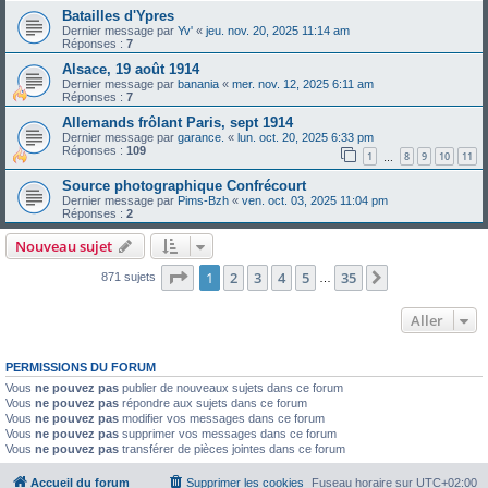
Batailles d'Ypres
Dernier message par
Yv'
«
jeu. nov. 20, 2025 11:14 am
Réponses :
7
Alsace, 19 août 1914
Dernier message par
banania
«
mer. nov. 12, 2025 6:11 am
Réponses :
7
Allemands frôlant Paris, sept 1914
Dernier message par
garance.
«
lun. oct. 20, 2025 6:33 pm
Réponses :
109
1
8
9
10
11
…
Source photographique Confrécourt
Dernier message par
Pims-Bzh
«
ven. oct. 03, 2025 11:04 pm
Réponses :
2
Nouveau sujet
Page
1
sur
35
1
2
3
4
5
35
Suivant
871 sujets
…
Aller
PERMISSIONS DU FORUM
Vous
ne pouvez pas
publier de nouveaux sujets dans ce forum
Vous
ne pouvez pas
répondre aux sujets dans ce forum
Vous
ne pouvez pas
modifier vos messages dans ce forum
Vous
ne pouvez pas
supprimer vos messages dans ce forum
Vous
ne pouvez pas
transférer de pièces jointes dans ce forum
Accueil du forum
Supprimer les cookies
Fuseau horaire sur
UTC+02:00