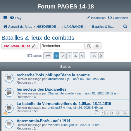
Forum PAGES 14-18
FAQ
Inscription
Connexion
R
Accueil du forum
HISTOIRE DE LA GRANDE GUERRE
LA GRANDE GUERRE
Batailles & lieux de combats
e
Batailles & lieux de combats
c
Rechercher
Recherche avanc
Nouveau sujet
h
e
Page
1
sur
35
1
2
3
4
5
35
Suivant
871 sujets
…
r
Sujets
c
recherche"bois philippe"dans la somme
h
Dernier message par
laflamme80
«
jeu. août 06, 2026 8:22 am
Réponses :
4
e
les secteur des Dardanelles
r
Dernier message par
Charles Denoyelle
«
sam. août 01, 2026 10:02 am
Réponses :
3
La bataille de Vermandovillers du 1.09.au 18.11.1916
Dernier message par
chrislux57
«
mer. juin 24, 2026 5:49 pm
Réponses :
58
1
2
3
4
5
6
Apremont-la-Forêt - août 1914
Dernier message par
michelstl
«
lun. juin 08, 2026 4:07 am
Réponses :
1