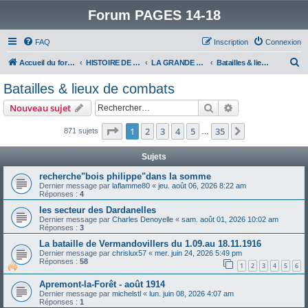
Forum PAGES 14-18
FAQ
Inscription
Connexion
R
Accueil du forum
HISTOIRE DE LA GRANDE GUERRE
LA GRANDE GUERRE
Batailles & lieux de combats
e
Batailles & lieux de combats
c
Rechercher
Recherche avanc
Nouveau sujet
h
e
Page
1
sur
35
1
2
3
4
5
35
Suivant
871 sujets
…
r
Sujets
c
recherche"bois philippe"dans la somme
h
Dernier message par
laflamme80
«
jeu. août 06, 2026 8:22 am
Réponses :
4
e
les secteur des Dardanelles
r
Dernier message par
Charles Denoyelle
«
sam. août 01, 2026 10:02 am
Réponses :
3
La bataille de Vermandovillers du 1.09.au 18.11.1916
Dernier message par
chrislux57
«
mer. juin 24, 2026 5:49 pm
Réponses :
58
1
2
3
4
5
6
Apremont-la-Forêt - août 1914
Dernier message par
michelstl
«
lun. juin 08, 2026 4:07 am
Réponses :
1