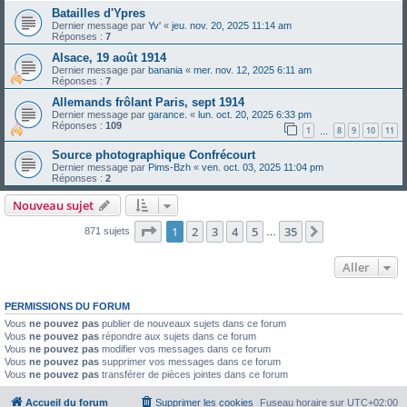
Batailles d'Ypres
Dernier message par
Yv'
«
jeu. nov. 20, 2025 11:14 am
Réponses :
7
Alsace, 19 août 1914
Dernier message par
banania
«
mer. nov. 12, 2025 6:11 am
Réponses :
7
Allemands frôlant Paris, sept 1914
Dernier message par
garance.
«
lun. oct. 20, 2025 6:33 pm
Réponses :
109
1
8
9
10
11
…
Source photographique Confrécourt
Dernier message par
Pims-Bzh
«
ven. oct. 03, 2025 11:04 pm
Réponses :
2
Nouveau sujet
Page
1
sur
35
1
2
3
4
5
35
Suivant
871 sujets
…
Aller
PERMISSIONS DU FORUM
Vous
ne pouvez pas
publier de nouveaux sujets dans ce forum
Vous
ne pouvez pas
répondre aux sujets dans ce forum
Vous
ne pouvez pas
modifier vos messages dans ce forum
Vous
ne pouvez pas
supprimer vos messages dans ce forum
Vous
ne pouvez pas
transférer de pièces jointes dans ce forum
Accueil du forum
Supprimer les cookies
Fuseau horaire sur
UTC+02:00