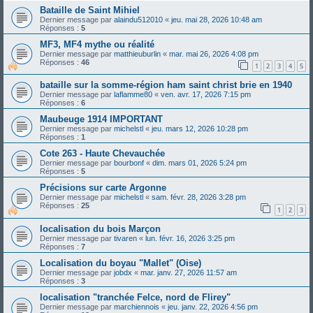
Bataille de Saint Mihiel
Dernier message par
alaindu512010
«
jeu. mai 28, 2026 10:48 am
Réponses :
5
MF3, MF4 mythe ou réalité
Dernier message par
matthieuburlin
«
mar. mai 26, 2026 4:08 pm
Réponses :
46
1
2
3
4
5
bataille sur la somme-région ham saint christ brie en 1940
Dernier message par
laflamme80
«
ven. avr. 17, 2026 7:15 pm
Réponses :
6
Maubeuge 1914 IMPORTANT
Dernier message par
michelstl
«
jeu. mars 12, 2026 10:28 pm
Réponses :
1
Cote 263 - Haute Chevauchée
Dernier message par
bourbonf
«
dim. mars 01, 2026 5:24 pm
Réponses :
5
Précisions sur carte Argonne
Dernier message par
michelstl
«
sam. févr. 28, 2026 3:28 pm
Réponses :
25
1
2
3
localisation du bois Marçon
Dernier message par
tivaren
«
lun. févr. 16, 2026 3:25 pm
Réponses :
7
Localisation du boyau "Mallet" (Oise)
Dernier message par
jobdx
«
mar. janv. 27, 2026 11:57 am
Réponses :
3
localisation "tranchée Felce, nord de Flirey"
Dernier message par
marchiennois
«
jeu. janv. 22, 2026 4:56 pm