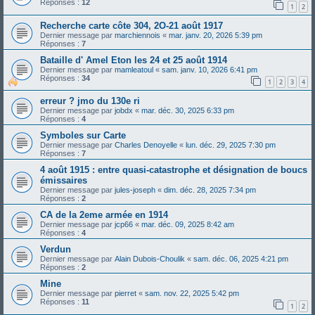
Réponses :
12
1
2
Recherche carte côte 304, 2O-21 août 1917
Dernier message par
marchiennois
«
mar. janv. 20, 2026 5:39 pm
Réponses :
7
Bataille d' Amel Eton les 24 et 25 août 1914
Dernier message par
mamleatoul
«
sam. janv. 10, 2026 6:41 pm
Réponses :
34
1
2
3
4
erreur ? jmo du 130e ri
Dernier message par
jobdx
«
mar. déc. 30, 2025 6:33 pm
Réponses :
4
Symboles sur Carte
Dernier message par
Charles Denoyelle
«
lun. déc. 29, 2025 7:30 pm
Réponses :
7
4 août 1915 : entre quasi-catastrophe et désignation de boucs
émissaires
Dernier message par
jules-joseph
«
dim. déc. 28, 2025 7:34 pm
Réponses :
2
CA de la 2eme armée en 1914
Dernier message par
jcp66
«
mar. déc. 09, 2025 8:42 am
Réponses :
4
Verdun
Dernier message par
Alain Dubois-Choulik
«
sam. déc. 06, 2025 4:21 pm
Réponses :
2
Mine
Dernier message par
pierret
«
sam. nov. 22, 2025 5:42 pm
Réponses :
11
1
2