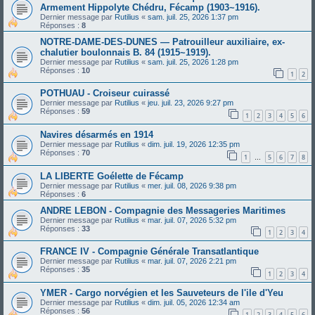
Armement Hippolyte Chédru, Fécamp (1903~1916).
Dernier message par
Rutilius
«
sam. juil. 25, 2026 1:37 pm
Réponses :
8
NOTRE-DAME-DES-DUNES — Patrouilleur auxiliaire, ex-
chalutier boulonnais B. 84 (1915~1919).
Dernier message par
Rutilius
«
sam. juil. 25, 2026 1:28 pm
Réponses :
10
1
2
POTHUAU - Croiseur cuirassé
Dernier message par
Rutilius
«
jeu. juil. 23, 2026 9:27 pm
Réponses :
59
1
2
3
4
5
6
Navires désarmés en 1914
Dernier message par
Rutilius
«
dim. juil. 19, 2026 12:35 pm
Réponses :
70
1
5
6
7
8
…
LA LIBERTE Goélette de Fécamp
Dernier message par
Rutilius
«
mer. juil. 08, 2026 9:38 pm
Réponses :
6
ANDRE LEBON - Compagnie des Messageries Maritimes
Dernier message par
Rutilius
«
mar. juil. 07, 2026 5:32 pm
Réponses :
33
1
2
3
4
FRANCE IV - Compagnie Générale Transatlantique
Dernier message par
Rutilius
«
mar. juil. 07, 2026 2:21 pm
Réponses :
35
1
2
3
4
YMER - Cargo norvégien et les Sauveteurs de l'ile d'Yeu
Dernier message par
Rutilius
«
dim. juil. 05, 2026 12:34 am
Réponses :
56
1
2
3
4
5
6