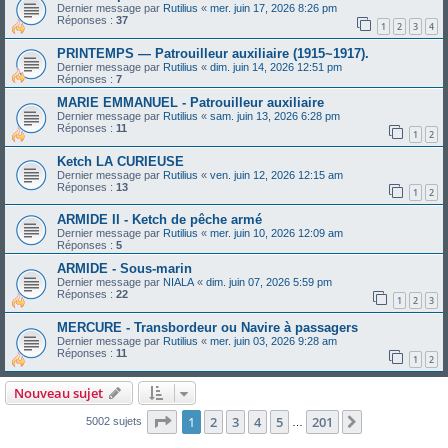
Dernier message par
Rutilius
«
mer. juin 17, 2026 8:26 pm
Réponses :
37
1
2
3
4
PRINTEMPS — Patrouilleur auxiliaire (1915~1917).
Dernier message par
Rutilius
«
dim. juin 14, 2026 12:51 pm
Réponses :
7
MARIE EMMANUEL - Patrouilleur auxiliaire
Dernier message par
Rutilius
«
sam. juin 13, 2026 6:28 pm
Réponses :
11
1
2
Ketch LA CURIEUSE
Dernier message par
Rutilius
«
ven. juin 12, 2026 12:15 am
Réponses :
13
1
2
ARMIDE II - Ketch de pêche armé
Dernier message par
Rutilius
«
mer. juin 10, 2026 12:09 am
Réponses :
5
ARMIDE - Sous-marin
Dernier message par
NIALA
«
dim. juin 07, 2026 5:59 pm
Réponses :
22
1
2
3
MERCURE - Transbordeur ou Navire à passagers
Dernier message par
Rutilius
«
mer. juin 03, 2026 9:28 am
Réponses :
11
1
2
Nouveau sujet
Page
1
sur
201
1
2
3
4
5
201
Suivant
5002 sujets
…