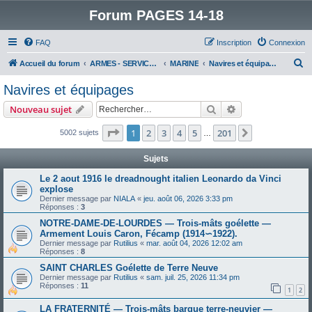
Forum PAGES 14-18
FAQ
Inscription
Connexion
R
Accueil du forum
ARMES - SERVICES - UNITES : historiques & discussions
MARINE
Navires et équipages
e
Navires et équipages
c
Rechercher
Recherche avanc
Nouveau sujet
h
e
Page
1
sur
201
1
2
3
4
5
201
Suivant
5002 sujets
…
r
Sujets
c
Le 2 aout 1916 le dreadnought italien Leonardo da Vinci
h
explose
e
Dernier message par
NIALA
«
jeu. août 06, 2026 3:33 pm
Réponses :
3
r
NOTRE-DAME-DE-LOURDES — Trois-mâts goélette —
Armement Louis Caron, Fécamp (1914∽1922).
Dernier message par
Rutilius
«
mar. août 04, 2026 12:02 am
Réponses :
8
SAINT CHARLES Goélette de Terre Neuve
Dernier message par
Rutilius
«
sam. juil. 25, 2026 11:34 pm
Réponses :
11
1
2
LA FRATERNITÉ — Trois-mâts barque terre-neuvier —