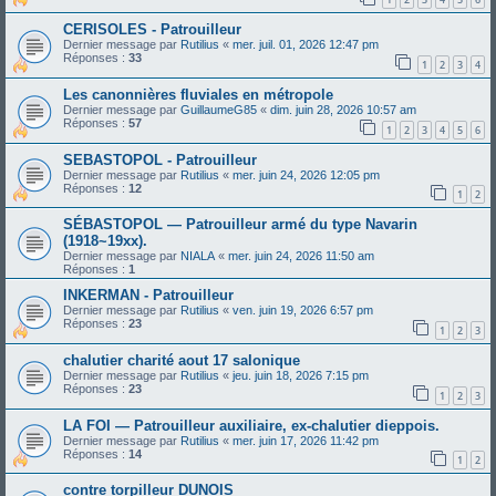
CERISOLES - Patrouilleur
Dernier message par
Rutilius
«
mer. juil. 01, 2026 12:47 pm
Réponses :
33
1
2
3
4
Les canonnières fluviales en métropole
Dernier message par
GuillaumeG85
«
dim. juin 28, 2026 10:57 am
Réponses :
57
1
2
3
4
5
6
SEBASTOPOL - Patrouilleur
Dernier message par
Rutilius
«
mer. juin 24, 2026 12:05 pm
Réponses :
12
1
2
SÉBASTOPOL ― Patrouilleur armé du type Navarin
(1918~19xx).
Dernier message par
NIALA
«
mer. juin 24, 2026 11:50 am
Réponses :
1
INKERMAN - Patrouilleur
Dernier message par
Rutilius
«
ven. juin 19, 2026 6:57 pm
Réponses :
23
1
2
3
chalutier charité aout 17 salonique
Dernier message par
Rutilius
«
jeu. juin 18, 2026 7:15 pm
Réponses :
23
1
2
3
LA FOI — Patrouilleur auxiliaire, ex-chalutier dieppois.
Dernier message par
Rutilius
«
mer. juin 17, 2026 11:42 pm
Réponses :
14
1
2
contre torpilleur DUNOIS