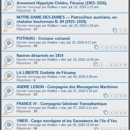
Armement Hippolyte Chédru, Fécamp (1903~1916).
Dernier message par
Rutilius
«
sam. juil. 25, 2026 1:37 pm
Réponses :
8
NOTRE-DAME-DES-DUNES — Patrouilleur auxiliaire, ex-
chalutier boulonnais B. 84 (1915~1919).
Dernier message par
Rutilius
«
sam. juil. 25, 2026 1:28 pm
Réponses :
10
1
2
POTHUAU - Croiseur cuirassé
Dernier message par
Rutilius
«
jeu. juil. 23, 2026 9:27 pm
Réponses :
59
1
2
3
4
5
6
Navires désarmés en 1914
Dernier message par
Rutilius
«
dim. juil. 19, 2026 12:35 pm
Réponses :
70
1
5
6
7
8
…
LA LIBERTE Goélette de Fécamp
Dernier message par
Rutilius
«
mer. juil. 08, 2026 9:38 pm
Réponses :
6
ANDRE LEBON - Compagnie des Messageries Maritimes
Dernier message par
Rutilius
«
mar. juil. 07, 2026 5:32 pm
Réponses :
33
1
2
3
4
FRANCE IV - Compagnie Générale Transatlantique
Dernier message par
Rutilius
«
mar. juil. 07, 2026 2:21 pm
Réponses :
35
1
2
3
4
YMER - Cargo norvégien et les Sauveteurs de l'ile d'Yeu
Dernier message par
Rutilius
«
dim. juil. 05, 2026 12:34 am
Réponses :
56
1
2
3
4
5
6