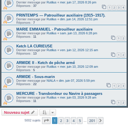
Dernier message par
Rutilius
«
mer. juin 17, 2026 8:26 pm
Réponses :
37
1
2
3
4
PRINTEMPS — Patrouilleur auxiliaire (1915~1917).
Dernier message par
Rutilius
«
dim. juin 14, 2026 12:51 pm
Réponses :
7
MARIE EMMANUEL - Patrouilleur auxiliaire
Dernier message par
Rutilius
«
sam. juin 13, 2026 6:28 pm
Réponses :
11
1
2
Ketch LA CURIEUSE
Dernier message par
Rutilius
«
ven. juin 12, 2026 12:15 am
Réponses :
13
1
2
ARMIDE II - Ketch de pêche armé
Dernier message par
Rutilius
«
mer. juin 10, 2026 12:09 am
Réponses :
5
ARMIDE - Sous-marin
Dernier message par
NIALA
«
dim. juin 07, 2026 5:59 pm
Réponses :
22
1
2
3
MERCURE - Transbordeur ou Navire à passagers
Dernier message par
Rutilius
«
mer. juin 03, 2026 9:28 am
Réponses :
11
1
2
Nouveau sujet
Page
1
sur
201
1
2
3
4
5
201
Suivant
5002 sujets
…