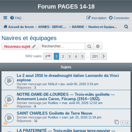
Forum PAGES 14-18
FAQ
Inscription
Connexion
R
Accueil du forum
ARMES - SERVICES - UNITES : historiques & discussions
MARINE
Navires et équipages
e
Navires et équipages
c
Rechercher
Recherche avanc
Nouveau sujet
h
e
Page
1
sur
201
1
2
3
4
5
201
Suivant
5002 sujets
…
r
Sujets
c
Le 2 aout 1916 le dreadnought italien Leonardo da Vinci
h
explose
e
Dernier message par
NIALA
«
jeu. août 06, 2026 3:33 pm
Réponses :
3
r
NOTRE-DAME-DE-LOURDES — Trois-mâts goélette —
Armement Louis Caron, Fécamp (1914∽1922).
Dernier message par
Rutilius
«
mar. août 04, 2026 12:02 am
Réponses :
8
SAINT CHARLES Goélette de Terre Neuve
Dernier message par
Rutilius
«
sam. juil. 25, 2026 11:34 pm
Réponses :
11
1
2
LA FRATERNITÉ — Trois-mâts barque terre-neuvier —