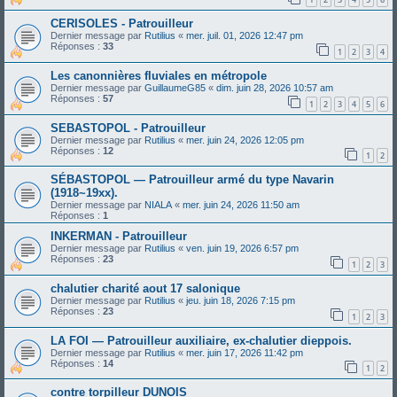
CERISOLES - Patrouilleur
Dernier message par
Rutilius
«
mer. juil. 01, 2026 12:47 pm
Réponses :
33
1
2
3
4
Les canonnières fluviales en métropole
Dernier message par
GuillaumeG85
«
dim. juin 28, 2026 10:57 am
Réponses :
57
1
2
3
4
5
6
SEBASTOPOL - Patrouilleur
Dernier message par
Rutilius
«
mer. juin 24, 2026 12:05 pm
Réponses :
12
1
2
SÉBASTOPOL ― Patrouilleur armé du type Navarin
(1918~19xx).
Dernier message par
NIALA
«
mer. juin 24, 2026 11:50 am
Réponses :
1
INKERMAN - Patrouilleur
Dernier message par
Rutilius
«
ven. juin 19, 2026 6:57 pm
Réponses :
23
1
2
3
chalutier charité aout 17 salonique
Dernier message par
Rutilius
«
jeu. juin 18, 2026 7:15 pm
Réponses :
23
1
2
3
LA FOI — Patrouilleur auxiliaire, ex-chalutier dieppois.
Dernier message par
Rutilius
«
mer. juin 17, 2026 11:42 pm
Réponses :
14
1
2
contre torpilleur DUNOIS