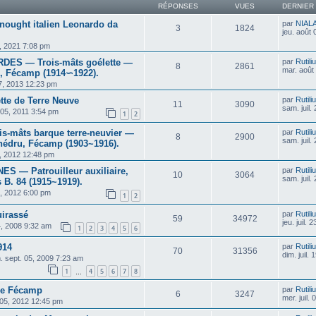
RÉPONSES
VUES
DERNIER
dnought italien Leonardo da
par
NIAL
3
1824
jeu. août
, 2021 7:08 pm
ES — Trois-mâts goélette —
par
Rutili
8
2861
mar. août
, Fécamp (1914∽1922).
7, 2013 12:23 pm
te de Terre Neuve
par
Rutili
11
3090
sam. juil.
 05, 2011 3:54 pm
1
2
-mâts barque terre-neuvier —
par
Rutili
8
2900
sam. juil.
édru, Fécamp (1903~1916).
8, 2012 12:48 pm
 — Patrouilleur auxiliaire,
par
Rutili
10
3064
sam. juil.
 B. 84 (1915~1919).
1, 2012 6:00 pm
1
2
irassé
par
Rutili
59
34972
jeu. juil.
04, 2008 9:32 am
1
2
3
4
5
6
914
par
Rutili
70
31356
dim. juil.
. sept. 05, 2009 7:23 am
1
4
5
6
7
8
…
de Fécamp
par
Rutili
6
3247
mer. juil.
 05, 2012 12:45 pm