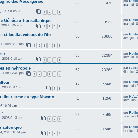
gnie des Messageries
par
Rutili
33
11470
mar. juil.
2, 2007 8:03 am
1
2
3
4
 Générale Transatlantique
par
Rutili
35
19523
mar. juil.
0, 2008 6:45 am
1
2
3
4
 et les Sauveteurs de l'ile
par
Rutili
56
28866
dim. juil.
09, 2009 8:53 am
1
2
3
4
5
6
eur
par
Rutili
33
12384
mer. juil.
7, 2008 9:10 am
1
2
3
4
les en métropole
par
Guill
57
23369
dim. juin
09, 2008 12:40 pm
1
2
3
4
5
6
lleur
par
Rutili
12
5666
mer. juin
7, 2008 9:07 am
1
2
lleur armé du type Navarin
par
NIAL
1
1256
mer. juin
026 10:01 am
ur
par
Rutili
23
8595
ven. juin
7, 2008 9:13 am
1
2
3
17 salonique
par
Rutili
23
7508
jeu. juin 
14, 2019 11:14 pm
1
2
3