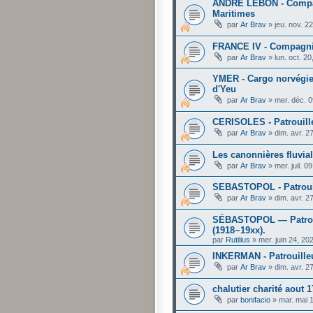
ANDRE LEBON - Compa
Maritimes
par
Ar Brav
»
jeu. nov. 2
FRANCE IV - Compagnie
par
Ar Brav
»
lun. oct. 2
YMER - Cargo norvégien
d'Yeu
par
Ar Brav
»
mer. déc. 
CERISOLES - Patrouill
par
Ar Brav
»
dim. avr. 2
Les canonnières fluvia
par
Ar Brav
»
mer. juil. 
SEBASTOPOL - Patroui
par
Ar Brav
»
dim. avr. 2
SÉBASTOPOL ― Patroui
(1918~19xx).
par
Rutilius
»
mer. juin 24, 2
INKERMAN - Patrouille
par
Ar Brav
»
dim. avr. 2
chalutier charité aout 
par
bonifacio
»
mar. mai 