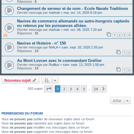
Réponses :
6
Changement de serveur et de nom - Ecole Navale Traditions
Dernier message par
markab
«
mar. oct. 14, 2025 8:18 pm
Navires de commerce allemands ou autro-hongrois capturés
ou retenus par les puissances alliées.
Dernier message par
markab
«
mer. oct. 08, 2025 7:20 am
Réponses :
31
1
2
3
4
Navires et Histoire - n° 150
Dernier message par
NIALA
«
sam. sept. 20, 2025 1:55 pm
Réponses :
13
1
2
Au Mont Lovcen avec le commandant Grellier
Dernier message par
Rutilius
«
sam. sept. 13, 2025 1:58 pm
Réponses :
14
1
2
Nouveau sujet
Page
1
sur
24
1
2
3
4
5
24
Suivant
582 sujets
…
Aller
PERMISSIONS DU FORUM
Vous
ne pouvez pas
publier de nouveaux sujets dans ce forum
Vous
ne pouvez pas
répondre aux sujets dans ce forum
Vous
ne pouvez pas
modifier vos messages dans ce forum
Vous
ne pouvez pas
supprimer vos messages dans ce forum