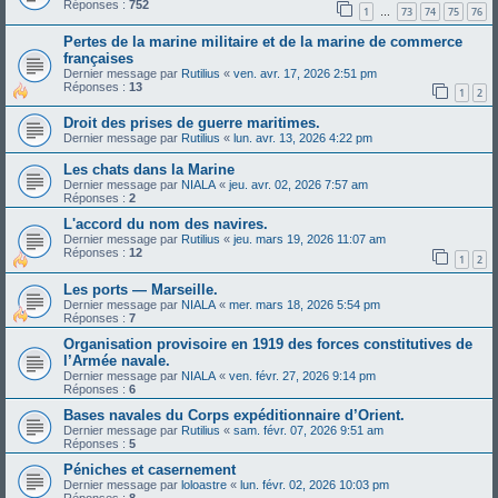
Réponses :
752
1
73
74
75
76
…
Pertes de la marine militaire et de la marine de commerce
françaises
Dernier message par
Rutilius
«
ven. avr. 17, 2026 2:51 pm
Réponses :
13
1
2
Droit des prises de guerre maritimes.
Dernier message par
Rutilius
«
lun. avr. 13, 2026 4:22 pm
Les chats dans la Marine
Dernier message par
NIALA
«
jeu. avr. 02, 2026 7:57 am
Réponses :
2
L'accord du nom des navires.
Dernier message par
Rutilius
«
jeu. mars 19, 2026 11:07 am
Réponses :
12
1
2
Les ports — Marseille.
Dernier message par
NIALA
«
mer. mars 18, 2026 5:54 pm
Réponses :
7
Organisation provisoire en 1919 des forces constitutives de
l’Armée navale.
Dernier message par
NIALA
«
ven. févr. 27, 2026 9:14 pm
Réponses :
6
Bases navales du Corps expéditionnaire d’Orient.
Dernier message par
Rutilius
«
sam. févr. 07, 2026 9:51 am
Réponses :
5
Péniches et casernement
Dernier message par
loloastre
«
lun. févr. 02, 2026 10:03 pm
Réponses :
8