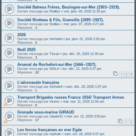
Société Baheux Frères, Boulogne-sur-Mer (1903~1919).
Dernier message par
Rutilius
«
ven. janv. 09, 2026 11:30 pm
Société Riotteau & Fils, Granville (1895~1927).
Dernier message par
Rutilius
«
mer. janv. 07, 2026 4:27 pm
Réponses :
3
2026
Dernier message par
michelstl
«
jeu. janv. 01, 2026 2:03 pm
Réponses :
2
Noël 2025
Dernier message par
Tiocan
«
jeu. déc. 25, 2025 12:39 am
Réponses :
3
Arsenal de Rochefort-sur-Mer (1666~1927).
Dernier message par
NIALA
«
lun. déc. 22, 2025 5:37 pm
Réponses :
22
1
2
3
L’aéronavale française
Dernier message par
michelstl
«
sam. déc. 20, 2025 1:07 pm
Réponses :
1
Transport Brigades russes France 1916/ Transport Armes
Dernier message par
Vicens
«
mar. nov. 11, 2025 11:55 am
Réponses :
6
Grenade sous-marine GIRAUD
Dernier message par
claude31
«
mer. oct. 22, 2025 3:00 pm
Réponses :
17
1
2
Les forces françaises en mer Egée
Dernier message par
markab
«
sam. oct. 18, 2025 5:07 pm