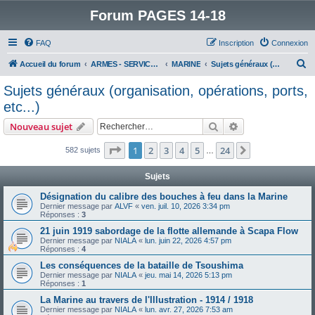
Forum PAGES 14-18
FAQ
Inscription
Connexion
R
Accueil du forum
ARMES - SERVICES - UNITES : historiques & discussions
MARINE
Sujets généraux (organisation, opérations, ports, etc...)
e
Sujets généraux (organisation, opérations, ports,
c
etc...)
h
Rechercher
Recherche avanc
Nouveau sujet
e
Page
1
sur
24
r
1
2
3
4
5
24
Suivant
582 sujets
…
c
Sujets
h
Désignation du calibre des bouches à feu dans la Marine
e
Dernier message par
ALVF
«
ven. juil. 10, 2026 3:34 pm
Réponses :
3
r
21 juin 1919 sabordage de la flotte allemande à Scapa Flow
Dernier message par
NIALA
«
lun. juin 22, 2026 4:57 pm
Réponses :
4
Les conséquences de la bataille de Tsoushima
Dernier message par
NIALA
«
jeu. mai 14, 2026 5:13 pm
Réponses :
1
La Marine au travers de l'Illustration - 1914 / 1918
Dernier message par
NIALA
«
lun. avr. 27, 2026 7:53 am