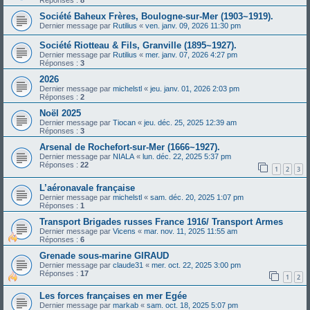
Société Baheux Frères, Boulogne-sur-Mer (1903~1919).
Dernier message par
Rutilius
«
ven. janv. 09, 2026 11:30 pm
Société Riotteau & Fils, Granville (1895~1927).
Dernier message par
Rutilius
«
mer. janv. 07, 2026 4:27 pm
Réponses :
3
2026
Dernier message par
michelstl
«
jeu. janv. 01, 2026 2:03 pm
Réponses :
2
Noël 2025
Dernier message par
Tiocan
«
jeu. déc. 25, 2025 12:39 am
Réponses :
3
Arsenal de Rochefort-sur-Mer (1666~1927).
Dernier message par
NIALA
«
lun. déc. 22, 2025 5:37 pm
Réponses :
22
1
2
3
L’aéronavale française
Dernier message par
michelstl
«
sam. déc. 20, 2025 1:07 pm
Réponses :
1
Transport Brigades russes France 1916/ Transport Armes
Dernier message par
Vicens
«
mar. nov. 11, 2025 11:55 am
Réponses :
6
Grenade sous-marine GIRAUD
Dernier message par
claude31
«
mer. oct. 22, 2025 3:00 pm
Réponses :
17
1
2
Les forces françaises en mer Egée
Dernier message par
markab
«
sam. oct. 18, 2025 5:07 pm