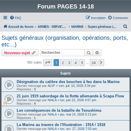
Forum PAGES 14-18
FAQ
Inscription
Connexion
R
Accueil du forum
ARMES - SERVICES - UNITES : historiques & discussions
MARINE
Sujets généraux (organisation, opérations, ports, etc...)
e
Sujets généraux (organisation, opérations, ports,
c
etc...)
h
Rechercher
Recherche avanc
Nouveau sujet
e
Page
1
sur
24
r
1
2
3
4
5
24
Suivant
582 sujets
…
c
Sujets
h
Désignation du calibre des bouches à feu dans la Marine
e
Dernier message par
ALVF
«
ven. juil. 10, 2026 3:34 pm
Réponses :
3
r
21 juin 1919 sabordage de la flotte allemande à Scapa Flow
Dernier message par
NIALA
«
lun. juin 22, 2026 4:57 pm
Réponses :
4
Les conséquences de la bataille de Tsoushima
Dernier message par
NIALA
«
jeu. mai 14, 2026 5:13 pm
Réponses :
1
La Marine au travers de l'Illustration - 1914 / 1918
Dernier message par
NIALA
«
lun. avr. 27, 2026 7:53 am