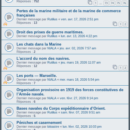
Réponses :
752
1
73
74
75
76
…
Pertes de la marine militaire et de la marine de commerce
françaises
Dernier message par
Rutilius
«
ven. avr. 17, 2026 2:51 pm
Réponses :
13
1
2
Droit des prises de guerre maritimes.
Dernier message par
Rutilius
«
lun. avr. 13, 2026 4:22 pm
Les chats dans la Marine
Dernier message par
NIALA
«
jeu. avr. 02, 2026 7:57 am
Réponses :
2
L'accord du nom des navires.
Dernier message par
Rutilius
«
jeu. mars 19, 2026 11:07 am
Réponses :
12
1
2
Les ports — Marseille.
Dernier message par
NIALA
«
mer. mars 18, 2026 5:54 pm
Réponses :
7
Organisation provisoire en 1919 des forces constitutives de
l’Armée navale.
Dernier message par
NIALA
«
ven. févr. 27, 2026 9:14 pm
Réponses :
6
Bases navales du Corps expéditionnaire d’Orient.
Dernier message par
Rutilius
«
sam. févr. 07, 2026 9:51 am
Réponses :
5
Péniches et casernement
Dernier message par
loloastre
«
lun. févr. 02, 2026 10:03 pm
Réponses :
8