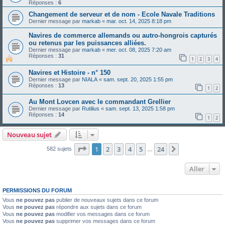
Réponses :
6
Changement de serveur et de nom - Ecole Navale Traditions
Dernier message par
markab
«
mar. oct. 14, 2025 8:18 pm
Navires de commerce allemands ou autro-hongrois capturés
ou retenus par les puissances alliées.
Dernier message par
markab
«
mer. oct. 08, 2025 7:20 am
Réponses :
31
1
2
3
4
Navires et Histoire - n° 150
Dernier message par
NIALA
«
sam. sept. 20, 2025 1:55 pm
Réponses :
13
1
2
Au Mont Lovcen avec le commandant Grellier
Dernier message par
Rutilius
«
sam. sept. 13, 2025 1:58 pm
Réponses :
14
1
2
Nouveau sujet
Page
1
sur
24
1
2
3
4
5
24
Suivant
582 sujets
…
Aller
PERMISSIONS DU FORUM
Vous
ne pouvez pas
publier de nouveaux sujets dans ce forum
Vous
ne pouvez pas
répondre aux sujets dans ce forum
Vous
ne pouvez pas
modifier vos messages dans ce forum
Vous
ne pouvez pas
supprimer vos messages dans ce forum