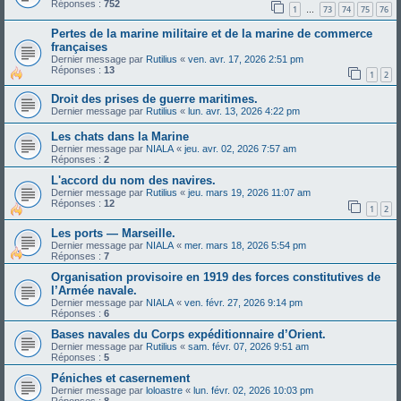
Réponses :
752
1
73
74
75
76
…
Pertes de la marine militaire et de la marine de commerce
françaises
Dernier message par
Rutilius
«
ven. avr. 17, 2026 2:51 pm
Réponses :
13
1
2
Droit des prises de guerre maritimes.
Dernier message par
Rutilius
«
lun. avr. 13, 2026 4:22 pm
Les chats dans la Marine
Dernier message par
NIALA
«
jeu. avr. 02, 2026 7:57 am
Réponses :
2
L'accord du nom des navires.
Dernier message par
Rutilius
«
jeu. mars 19, 2026 11:07 am
Réponses :
12
1
2
Les ports — Marseille.
Dernier message par
NIALA
«
mer. mars 18, 2026 5:54 pm
Réponses :
7
Organisation provisoire en 1919 des forces constitutives de
l’Armée navale.
Dernier message par
NIALA
«
ven. févr. 27, 2026 9:14 pm
Réponses :
6
Bases navales du Corps expéditionnaire d’Orient.
Dernier message par
Rutilius
«
sam. févr. 07, 2026 9:51 am
Réponses :
5
Péniches et casernement
Dernier message par
loloastre
«
lun. févr. 02, 2026 10:03 pm
Réponses :
8