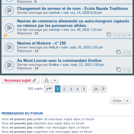
Réponses :
6
Changement de serveur et de nom - Ecole Navale Traditions
Dernier message par
markab
«
mar. oct. 14, 2025 8:18 pm
Navires de commerce allemands ou autro-hongrois capturés
ou retenus par les puissances alliées.
Dernier message par
markab
«
mer. oct. 08, 2025 7:20 am
Réponses :
31
1
2
3
4
Navires et Histoire - n° 150
Dernier message par
NIALA
«
sam. sept. 20, 2025 1:55 pm
Réponses :
13
1
2
Au Mont Lovcen avec le commandant Grellier
Dernier message par
Rutilius
«
sam. sept. 13, 2025 1:58 pm
Réponses :
14
1
2
Nouveau sujet
Page
1
sur
24
1
2
3
4
5
24
Suivant
582 sujets
…
Aller
PERMISSIONS DU FORUM
Vous
ne pouvez pas
publier de nouveaux sujets dans ce forum
Vous
ne pouvez pas
répondre aux sujets dans ce forum
Vous
ne pouvez pas
modifier vos messages dans ce forum
Vous
ne pouvez pas
supprimer vos messages dans ce forum