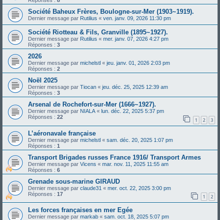
Société Baheux Frères, Boulogne-sur-Mer (1903~1919).
Dernier message par
Rutilius
«
ven. janv. 09, 2026 11:30 pm
Société Riotteau & Fils, Granville (1895~1927).
Dernier message par
Rutilius
«
mer. janv. 07, 2026 4:27 pm
Réponses :
3
2026
Dernier message par
michelstl
«
jeu. janv. 01, 2026 2:03 pm
Réponses :
2
Noël 2025
Dernier message par
Tiocan
«
jeu. déc. 25, 2025 12:39 am
Réponses :
3
Arsenal de Rochefort-sur-Mer (1666~1927).
Dernier message par
NIALA
«
lun. déc. 22, 2025 5:37 pm
Réponses :
22
1
2
3
L’aéronavale française
Dernier message par
michelstl
«
sam. déc. 20, 2025 1:07 pm
Réponses :
1
Transport Brigades russes France 1916/ Transport Armes
Dernier message par
Vicens
«
mar. nov. 11, 2025 11:55 am
Réponses :
6
Grenade sous-marine GIRAUD
Dernier message par
claude31
«
mer. oct. 22, 2025 3:00 pm
Réponses :
17
1
2
Les forces françaises en mer Egée
Dernier message par
markab
«
sam. oct. 18, 2025 5:07 pm