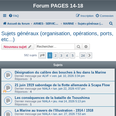
Forum PAGES 14-18
FAQ
Inscription
Connexion
R
Accueil du forum
ARMES - SERVICES - UNITES : historiques & discussions
MARINE
Sujets généraux (organisation, opérations, ports, etc...)
e
Sujets généraux (organisation, opérations, ports,
c
etc...)
h
Rechercher
Recherche avanc
Nouveau sujet
e
Page
1
sur
24
r
1
2
3
4
5
24
Suivant
582 sujets
…
c
Sujets
h
Désignation du calibre des bouches à feu dans la Marine
e
Dernier message par
ALVF
«
ven. juil. 10, 2026 3:34 pm
Réponses :
3
r
21 juin 1919 sabordage de la flotte allemande à Scapa Flow
Dernier message par
NIALA
«
lun. juin 22, 2026 4:57 pm
Réponses :
4
Les conséquences de la bataille de Tsoushima
Dernier message par
NIALA
«
jeu. mai 14, 2026 5:13 pm
Réponses :
1
La Marine au travers de l'Illustration - 1914 / 1918
Dernier message par
NIALA
«
lun. avr. 27, 2026 7:53 am