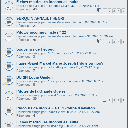
Fiches matricules inconnues, suite
Dernier message par
mibrochel
«
sam. avr. 12, 2025 8:24 pm
Réponses :
40
1
2
3
4
5
SERQUIN ARNAULT HENRI
Dernier message par
Lucien Morareau
«
lun. avr. 07, 2025 8:57 pm
Réponses :
2
Pilotes inconnus, liste n° 22
Dernier message par
Lucien Morareau
«
lun. mars 31, 2025 10:20 am
Réponses :
41
1
2
3
4
5
Souvenirs de Pégoud
Dernier message par
CTP
«
sam. mars 15, 2025 2:38 pm
Réponses :
3
Fugier-Garel Marcel Marie Joseph Pilote ou non?
Dernier message par
michelstl
«
jeu. mars 13, 2025 12:05 pm
Réponses :
7
DURIN Louis Gaston
Dernier message par
C Jacquinet
«
mar. mars 11, 2025 6:52 pm
Réponses :
8
Pilotes de la Grande Guerre
Dernier message par
bruno17
«
mer. févr. 26, 2025 7:53 pm
Réponses :
39
1
2
3
4
Parcours de mon AG au 1°Groupe d'aviation.
Dernier message par
Fdanes
«
dim. févr. 23, 2025 10:27 am
Réponses :
4
Fiches matricules inconnues, suite
Dernier message par
bruno17
«
jeu. févr. 20, 2025 2:03 pm