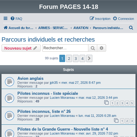
Forum PAGES 14-18
FAQ
Inscription
Connexion
R
Accueil du forum
ARMES - SERVICES - UNITES : historiques & discussions
AVIATION
Parcours individuels et recherches
e
Parcours individuels et recherches
c
Rechercher
Recherche avanc
Nouveau sujet
h
e
1
2
3
4
Suivant
99 sujets
r
Sujets
c
Avion anglais
h
Dernier message par
jph35
«
mer. mai 27, 2026 8:47 pm
Réponses :
2
e
Pilotes inconnus - liste spéciale
r
Dernier message par
Lucien Morareau
«
mar. mai 12, 2026 3:44 pm
Réponses :
49
1
2
3
4
5
Pilotes inconnus, liste n° 26
Dernier message par
Lucien Morareau
«
lun. mai 11, 2026 6:28 am
Réponses :
28
1
2
3
Pilotes de la Grande Guerre - Nouvelle liste n° 4
Dernier message par
Lucien Morareau
«
mer. avr. 29, 2026 7:02 pm