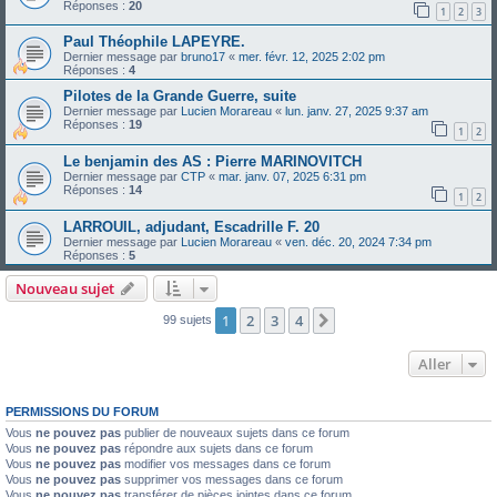
Réponses :
20
1
2
3
Paul Théophile LAPEYRE.
Dernier message par
bruno17
«
mer. févr. 12, 2025 2:02 pm
Réponses :
4
Pilotes de la Grande Guerre, suite
Dernier message par
Lucien Morareau
«
lun. janv. 27, 2025 9:37 am
Réponses :
19
1
2
Le benjamin des AS : Pierre MARINOVITCH
Dernier message par
CTP
«
mar. janv. 07, 2025 6:31 pm
Réponses :
14
1
2
LARROUIL, adjudant, Escadrille F. 20
Dernier message par
Lucien Morareau
«
ven. déc. 20, 2024 7:34 pm
Réponses :
5
Nouveau sujet
1
2
3
4
Suivant
99 sujets
Aller
PERMISSIONS DU FORUM
Vous
ne pouvez pas
publier de nouveaux sujets dans ce forum
Vous
ne pouvez pas
répondre aux sujets dans ce forum
Vous
ne pouvez pas
modifier vos messages dans ce forum
Vous
ne pouvez pas
supprimer vos messages dans ce forum
Vous
ne pouvez pas
transférer de pièces jointes dans ce forum