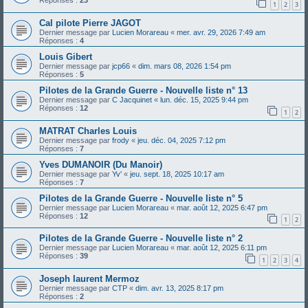
Réponses :
23
1
2
3
Cal pilote Pierre JAGOT
Dernier message par
Lucien Morareau
«
mer. avr. 29, 2026 7:49 am
Réponses :
4
Louis Gibert
Dernier message par
jcp66
«
dim. mars 08, 2026 1:54 pm
Réponses :
5
Pilotes de la Grande Guerre - Nouvelle liste n° 13
Dernier message par
C Jacquinet
«
lun. déc. 15, 2025 9:44 pm
Réponses :
12
1
2
MATRAT Charles Louis
Dernier message par
frody
«
jeu. déc. 04, 2025 7:12 pm
Réponses :
7
Yves DUMANOIR (Du Manoir)
Dernier message par
Yv'
«
jeu. sept. 18, 2025 10:17 am
Réponses :
7
Pilotes de la Grande Guerre - Nouvelle liste n° 5
Dernier message par
Lucien Morareau
«
mar. août 12, 2025 6:47 pm
Réponses :
12
1
2
Pilotes de la Grande Guerre - Nouvelle liste n° 2
Dernier message par
Lucien Morareau
«
mar. août 12, 2025 6:11 pm
Réponses :
39
1
2
3
4
Joseph laurent Mermoz
Dernier message par
CTP
«
dim. avr. 13, 2025 8:17 pm
Réponses :
2