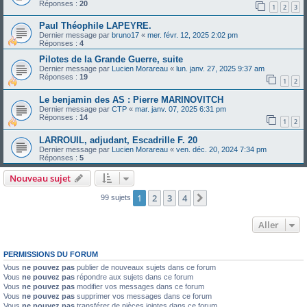
Réponses :
20
1
2
3
Paul Théophile LAPEYRE.
Dernier message par
bruno17
«
mer. févr. 12, 2025 2:02 pm
Réponses :
4
Pilotes de la Grande Guerre, suite
Dernier message par
Lucien Morareau
«
lun. janv. 27, 2025 9:37 am
Réponses :
19
1
2
Le benjamin des AS : Pierre MARINOVITCH
Dernier message par
CTP
«
mar. janv. 07, 2025 6:31 pm
Réponses :
14
1
2
LARROUIL, adjudant, Escadrille F. 20
Dernier message par
Lucien Morareau
«
ven. déc. 20, 2024 7:34 pm
Réponses :
5
Nouveau sujet
1
2
3
4
Suivant
99 sujets
Aller
PERMISSIONS DU FORUM
Vous
ne pouvez pas
publier de nouveaux sujets dans ce forum
Vous
ne pouvez pas
répondre aux sujets dans ce forum
Vous
ne pouvez pas
modifier vos messages dans ce forum
Vous
ne pouvez pas
supprimer vos messages dans ce forum
Vous
ne pouvez pas
transférer de pièces jointes dans ce forum