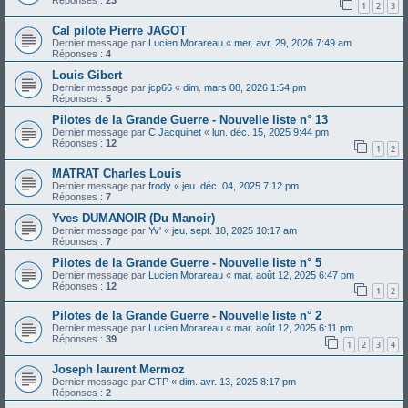
Réponses :
23
1
2
3
Cal pilote Pierre JAGOT
Dernier message par
Lucien Morareau
«
mer. avr. 29, 2026 7:49 am
Réponses :
4
Louis Gibert
Dernier message par
jcp66
«
dim. mars 08, 2026 1:54 pm
Réponses :
5
Pilotes de la Grande Guerre - Nouvelle liste n° 13
Dernier message par
C Jacquinet
«
lun. déc. 15, 2025 9:44 pm
Réponses :
12
1
2
MATRAT Charles Louis
Dernier message par
frody
«
jeu. déc. 04, 2025 7:12 pm
Réponses :
7
Yves DUMANOIR (Du Manoir)
Dernier message par
Yv'
«
jeu. sept. 18, 2025 10:17 am
Réponses :
7
Pilotes de la Grande Guerre - Nouvelle liste n° 5
Dernier message par
Lucien Morareau
«
mar. août 12, 2025 6:47 pm
Réponses :
12
1
2
Pilotes de la Grande Guerre - Nouvelle liste n° 2
Dernier message par
Lucien Morareau
«
mar. août 12, 2025 6:11 pm
Réponses :
39
1
2
3
4
Joseph laurent Mermoz
Dernier message par
CTP
«
dim. avr. 13, 2025 8:17 pm
Réponses :
2