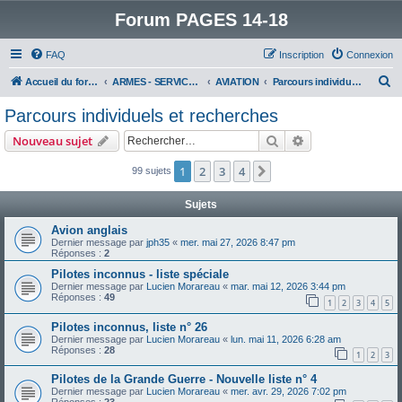
Forum PAGES 14-18
FAQ
Inscription
Connexion
R
Accueil du forum
ARMES - SERVICES - UNITES : historiques & discussions
AVIATION
Parcours individuels et recherches
e
Parcours individuels et recherches
c
Rechercher
Recherche avanc
Nouveau sujet
h
e
1
2
3
4
Suivant
99 sujets
r
Sujets
c
Avion anglais
h
Dernier message par
jph35
«
mer. mai 27, 2026 8:47 pm
Réponses :
2
e
Pilotes inconnus - liste spéciale
r
Dernier message par
Lucien Morareau
«
mar. mai 12, 2026 3:44 pm
Réponses :
49
1
2
3
4
5
Pilotes inconnus, liste n° 26
Dernier message par
Lucien Morareau
«
lun. mai 11, 2026 6:28 am
Réponses :
28
1
2
3
Pilotes de la Grande Guerre - Nouvelle liste n° 4
Dernier message par
Lucien Morareau
«
mer. avr. 29, 2026 7:02 pm