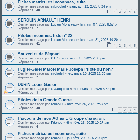
Fiches matricules inconnues, suite
Dernier message par
mibrochel
«
sam. avr. 12, 2025 8:24 pm
Réponses :
40
1
2
3
4
5
SERQUIN ARNAULT HENRI
Dernier message par
Lucien Morareau
«
lun. avr. 07, 2025 8:57 pm
Réponses :
2
Pilotes inconnus, liste n° 22
Dernier message par
Lucien Morareau
«
lun. mars 31, 2025 10:20 am
Réponses :
41
1
2
3
4
5
Souvenirs de Pégoud
Dernier message par
CTP
«
sam. mars 15, 2025 2:38 pm
Réponses :
3
Fugier-Garel Marcel Marie Joseph Pilote ou non?
Dernier message par
michelstl
«
jeu. mars 13, 2025 12:05 pm
Réponses :
7
DURIN Louis Gaston
Dernier message par
C Jacquinet
«
mar. mars 11, 2025 6:52 pm
Réponses :
8
Pilotes de la Grande Guerre
Dernier message par
bruno17
«
mer. févr. 26, 2025 7:53 pm
Réponses :
39
1
2
3
4
Parcours de mon AG au 1°Groupe d'aviation.
Dernier message par
Fdanes
«
dim. févr. 23, 2025 10:27 am
Réponses :
4
Fiches matricules inconnues, suite
Dernier message par
bruno17
«
jeu. févr. 20, 2025 2:03 pm