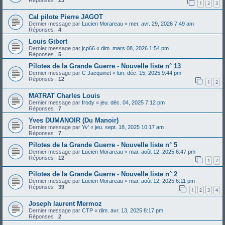
Réponses :
23
1
2
3
Cal pilote Pierre JAGOT
Dernier message par
Lucien Morareau
«
mer. avr. 29, 2026 7:49 am
Réponses :
4
Louis Gibert
Dernier message par
jcp66
«
dim. mars 08, 2026 1:54 pm
Réponses :
5
Pilotes de la Grande Guerre - Nouvelle liste n° 13
Dernier message par
C Jacquinet
«
lun. déc. 15, 2025 9:44 pm
Réponses :
12
1
2
MATRAT Charles Louis
Dernier message par
frody
«
jeu. déc. 04, 2025 7:12 pm
Réponses :
7
Yves DUMANOIR (Du Manoir)
Dernier message par
Yv'
«
jeu. sept. 18, 2025 10:17 am
Réponses :
7
Pilotes de la Grande Guerre - Nouvelle liste n° 5
Dernier message par
Lucien Morareau
«
mar. août 12, 2025 6:47 pm
Réponses :
12
1
2
Pilotes de la Grande Guerre - Nouvelle liste n° 2
Dernier message par
Lucien Morareau
«
mar. août 12, 2025 6:11 pm
Réponses :
39
1
2
3
4
Joseph laurent Mermoz
Dernier message par
CTP
«
dim. avr. 13, 2025 8:17 pm
Réponses :
2