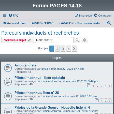
Forum PAGES 14-18
FAQ
Inscription
Connexion
R
Accueil du forum
ARMES - SERVICES - UNITES : historiques & discussions
AVIATION
Parcours individuels et recherches
e
Parcours individuels et recherches
c
Rechercher
Recherche avanc
Nouveau sujet
h
e
1
2
3
4
Suivant
99 sujets
r
Sujets
c
Avion anglais
h
Dernier message par
jph35
«
mer. mai 27, 2026 8:47 pm
Réponses :
2
e
Pilotes inconnus - liste spéciale
r
Dernier message par
Lucien Morareau
«
mar. mai 12, 2026 3:44 pm
Réponses :
49
1
2
3
4
5
Pilotes inconnus, liste n° 26
Dernier message par
Lucien Morareau
«
lun. mai 11, 2026 6:28 am
Réponses :
28
1
2
3
Pilotes de la Grande Guerre - Nouvelle liste n° 4
Dernier message par
Lucien Morareau
«
mer. avr. 29, 2026 7:02 pm