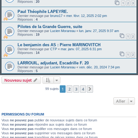
Réponses :
20
1
2
3
Paul Théophile LAPEYRE.
Dernier message par
bruno17
«
mer. févr. 12, 2025 2:02 pm
Réponses :
4
Pilotes de la Grande Guerre, suite
Dernier message par
Lucien Morareau
«
lun. janv. 27, 2025 9:37 am
Réponses :
19
1
2
Le benjamin des AS : Pierre MARINOVITCH
Dernier message par
CTP
«
mar. janv. 07, 2025 6:31 pm
Réponses :
14
1
2
LARROUIL, adjudant, Escadrille F. 20
Dernier message par
Lucien Morareau
«
ven. déc. 20, 2024 7:34 pm
Réponses :
5
Nouveau sujet
1
2
3
4
Suivant
99 sujets
Aller
PERMISSIONS DU FORUM
Vous
ne pouvez pas
publier de nouveaux sujets dans ce forum
Vous
ne pouvez pas
répondre aux sujets dans ce forum
Vous
ne pouvez pas
modifier vos messages dans ce forum
Vous
ne pouvez pas
supprimer vos messages dans ce forum
Vous
ne pouvez pas
transférer de pièces jointes dans ce forum