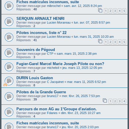
Fiches matricules inconnues, suite
Dernier message par
mibrochel
«
sam. avr. 12, 2025 8:24 pm
Réponses :
40
1
2
3
4
5
SERQUIN ARNAULT HENRI
Dernier message par
Lucien Morareau
«
lun. avr. 07, 2025 8:57 pm
Réponses :
2
Pilotes inconnus, liste n° 22
Dernier message par
Lucien Morareau
«
lun. mars 31, 2025 10:20 am
Réponses :
41
1
2
3
4
5
Souvenirs de Pégoud
Dernier message par
CTP
«
sam. mars 15, 2025 2:38 pm
Réponses :
3
Fugier-Garel Marcel Marie Joseph Pilote ou non?
Dernier message par
michelstl
«
jeu. mars 13, 2025 12:05 pm
Réponses :
7
DURIN Louis Gaston
Dernier message par
C Jacquinet
«
mar. mars 11, 2025 6:52 pm
Réponses :
8
Pilotes de la Grande Guerre
Dernier message par
bruno17
«
mer. févr. 26, 2025 7:53 pm
Réponses :
39
1
2
3
4
Parcours de mon AG au 1°Groupe d'aviation.
Dernier message par
Fdanes
«
dim. févr. 23, 2025 10:27 am
Réponses :
4
Fiches matricules inconnues, suite
Dernier message par
bruno17
«
jeu. févr. 20, 2025 2:03 pm