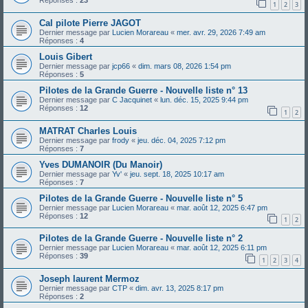
Réponses :
23
1
2
3
Cal pilote Pierre JAGOT
Dernier message par
Lucien Morareau
«
mer. avr. 29, 2026 7:49 am
Réponses :
4
Louis Gibert
Dernier message par
jcp66
«
dim. mars 08, 2026 1:54 pm
Réponses :
5
Pilotes de la Grande Guerre - Nouvelle liste n° 13
Dernier message par
C Jacquinet
«
lun. déc. 15, 2025 9:44 pm
Réponses :
12
1
2
MATRAT Charles Louis
Dernier message par
frody
«
jeu. déc. 04, 2025 7:12 pm
Réponses :
7
Yves DUMANOIR (Du Manoir)
Dernier message par
Yv'
«
jeu. sept. 18, 2025 10:17 am
Réponses :
7
Pilotes de la Grande Guerre - Nouvelle liste n° 5
Dernier message par
Lucien Morareau
«
mar. août 12, 2025 6:47 pm
Réponses :
12
1
2
Pilotes de la Grande Guerre - Nouvelle liste n° 2
Dernier message par
Lucien Morareau
«
mar. août 12, 2025 6:11 pm
Réponses :
39
1
2
3
4
Joseph laurent Mermoz
Dernier message par
CTP
«
dim. avr. 13, 2025 8:17 pm
Réponses :
2