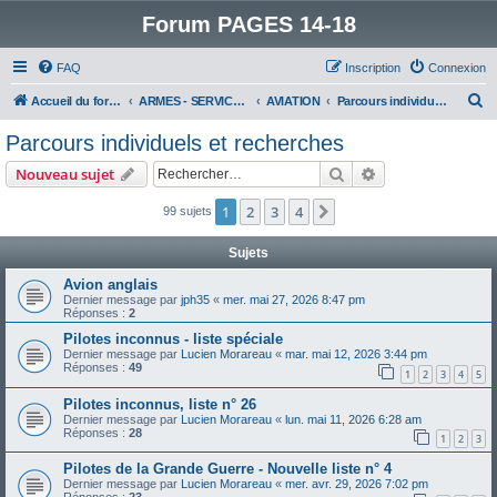
Forum PAGES 14-18
FAQ
Inscription
Connexion
R
Accueil du forum
ARMES - SERVICES - UNITES : historiques & discussions
AVIATION
Parcours individuels et recherches
e
Parcours individuels et recherches
c
Rechercher
Recherche avanc
Nouveau sujet
h
e
1
2
3
4
Suivant
99 sujets
r
Sujets
c
Avion anglais
h
Dernier message par
jph35
«
mer. mai 27, 2026 8:47 pm
Réponses :
2
e
Pilotes inconnus - liste spéciale
r
Dernier message par
Lucien Morareau
«
mar. mai 12, 2026 3:44 pm
Réponses :
49
1
2
3
4
5
Pilotes inconnus, liste n° 26
Dernier message par
Lucien Morareau
«
lun. mai 11, 2026 6:28 am
Réponses :
28
1
2
3
Pilotes de la Grande Guerre - Nouvelle liste n° 4
Dernier message par
Lucien Morareau
«
mer. avr. 29, 2026 7:02 pm