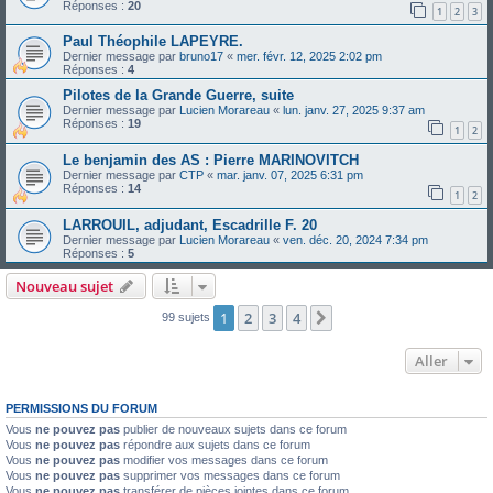
Réponses :
20
1
2
3
Paul Théophile LAPEYRE.
Dernier message par
bruno17
«
mer. févr. 12, 2025 2:02 pm
Réponses :
4
Pilotes de la Grande Guerre, suite
Dernier message par
Lucien Morareau
«
lun. janv. 27, 2025 9:37 am
Réponses :
19
1
2
Le benjamin des AS : Pierre MARINOVITCH
Dernier message par
CTP
«
mar. janv. 07, 2025 6:31 pm
Réponses :
14
1
2
LARROUIL, adjudant, Escadrille F. 20
Dernier message par
Lucien Morareau
«
ven. déc. 20, 2024 7:34 pm
Réponses :
5
Nouveau sujet
1
2
3
4
Suivant
99 sujets
Aller
PERMISSIONS DU FORUM
Vous
ne pouvez pas
publier de nouveaux sujets dans ce forum
Vous
ne pouvez pas
répondre aux sujets dans ce forum
Vous
ne pouvez pas
modifier vos messages dans ce forum
Vous
ne pouvez pas
supprimer vos messages dans ce forum
Vous
ne pouvez pas
transférer de pièces jointes dans ce forum