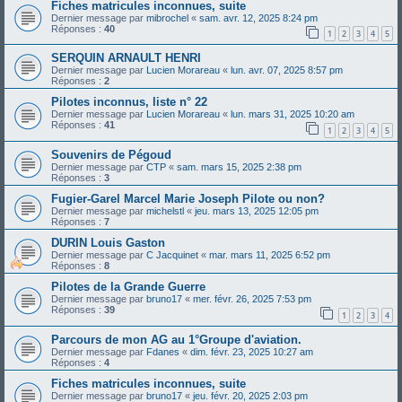
Fiches matricules inconnues, suite
Dernier message par
mibrochel
«
sam. avr. 12, 2025 8:24 pm
Réponses :
40
1
2
3
4
5
SERQUIN ARNAULT HENRI
Dernier message par
Lucien Morareau
«
lun. avr. 07, 2025 8:57 pm
Réponses :
2
Pilotes inconnus, liste n° 22
Dernier message par
Lucien Morareau
«
lun. mars 31, 2025 10:20 am
Réponses :
41
1
2
3
4
5
Souvenirs de Pégoud
Dernier message par
CTP
«
sam. mars 15, 2025 2:38 pm
Réponses :
3
Fugier-Garel Marcel Marie Joseph Pilote ou non?
Dernier message par
michelstl
«
jeu. mars 13, 2025 12:05 pm
Réponses :
7
DURIN Louis Gaston
Dernier message par
C Jacquinet
«
mar. mars 11, 2025 6:52 pm
Réponses :
8
Pilotes de la Grande Guerre
Dernier message par
bruno17
«
mer. févr. 26, 2025 7:53 pm
Réponses :
39
1
2
3
4
Parcours de mon AG au 1°Groupe d'aviation.
Dernier message par
Fdanes
«
dim. févr. 23, 2025 10:27 am
Réponses :
4
Fiches matricules inconnues, suite
Dernier message par
bruno17
«
jeu. févr. 20, 2025 2:03 pm