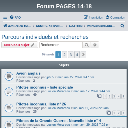
Forum PAGES 14-18
FAQ
Inscription
Connexion
R
Accueil du forum
ARMES - SERVICES - UNITES : historiques & discussions
AVIATION
Parcours individuels et recherches
e
Parcours individuels et recherches
c
Rechercher
Recherche avanc
Nouveau sujet
h
e
1
2
3
4
Suivant
99 sujets
r
Sujets
c
Avion anglais
h
Dernier message par
jph35
«
mer. mai 27, 2026 8:47 pm
Réponses :
2
e
Pilotes inconnus - liste spéciale
r
Dernier message par
Lucien Morareau
«
mar. mai 12, 2026 3:44 pm
Réponses :
49
1
2
3
4
5
Pilotes inconnus, liste n° 26
Dernier message par
Lucien Morareau
«
lun. mai 11, 2026 6:28 am
Réponses :
28
1
2
3
Pilotes de la Grande Guerre - Nouvelle liste n° 4
Dernier message par
Lucien Morareau
«
mer. avr. 29, 2026 7:02 pm