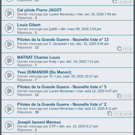
Réponses :
23
1
2
3
Cal pilote Pierre JAGOT
Dernier message par
Lucien Morareau
«
mer. avr. 29, 2026 7:49 am
Réponses :
4
Louis Gibert
Dernier message par
jcp66
«
dim. mars 08, 2026 1:54 pm
Réponses :
5
Pilotes de la Grande Guerre - Nouvelle liste n° 13
Dernier message par
C Jacquinet
«
lun. déc. 15, 2025 9:44 pm
Réponses :
12
1
2
MATRAT Charles Louis
Dernier message par
frody
«
jeu. déc. 04, 2025 7:12 pm
Réponses :
7
Yves DUMANOIR (Du Manoir)
Dernier message par
Yv'
«
jeu. sept. 18, 2025 10:17 am
Réponses :
7
Pilotes de la Grande Guerre - Nouvelle liste n° 5
Dernier message par
Lucien Morareau
«
mar. août 12, 2025 6:47 pm
Réponses :
12
1
2
Pilotes de la Grande Guerre - Nouvelle liste n° 2
Dernier message par
Lucien Morareau
«
mar. août 12, 2025 6:11 pm
Réponses :
39
1
2
3
4
Joseph laurent Mermoz
Dernier message par
CTP
«
dim. avr. 13, 2025 8:17 pm
Réponses :
2