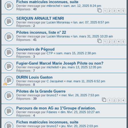
Fiches matricules inconnues, suite
Dernier message par
mibrochel
«
sam. avr. 12, 2025 8:24 pm
Réponses :
40
1
2
3
4
5
SERQUIN ARNAULT HENRI
Dernier message par
Lucien Morareau
«
lun. avr. 07, 2025 8:57 pm
Réponses :
2
Pilotes inconnus, liste n° 22
Dernier message par
Lucien Morareau
«
lun. mars 31, 2025 10:20 am
Réponses :
41
1
2
3
4
5
Souvenirs de Pégoud
Dernier message par
CTP
«
sam. mars 15, 2025 2:38 pm
Réponses :
3
Fugier-Garel Marcel Marie Joseph Pilote ou non?
Dernier message par
michelstl
«
jeu. mars 13, 2025 12:05 pm
Réponses :
7
DURIN Louis Gaston
Dernier message par
C Jacquinet
«
mar. mars 11, 2025 6:52 pm
Réponses :
8
Pilotes de la Grande Guerre
Dernier message par
bruno17
«
mer. févr. 26, 2025 7:53 pm
Réponses :
39
1
2
3
4
Parcours de mon AG au 1°Groupe d'aviation.
Dernier message par
Fdanes
«
dim. févr. 23, 2025 10:27 am
Réponses :
4
Fiches matricules inconnues, suite
Dernier message par
bruno17
«
jeu. févr. 20, 2025 2:03 pm