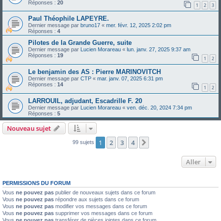
Réponses :
20
1
2
3
Paul Théophile LAPEYRE.
Dernier message par
bruno17
«
mer. févr. 12, 2025 2:02 pm
Réponses :
4
Pilotes de la Grande Guerre, suite
Dernier message par
Lucien Morareau
«
lun. janv. 27, 2025 9:37 am
Réponses :
19
1
2
Le benjamin des AS : Pierre MARINOVITCH
Dernier message par
CTP
«
mar. janv. 07, 2025 6:31 pm
Réponses :
14
1
2
LARROUIL, adjudant, Escadrille F. 20
Dernier message par
Lucien Morareau
«
ven. déc. 20, 2024 7:34 pm
Réponses :
5
Nouveau sujet
1
2
3
4
Suivant
99 sujets
Aller
PERMISSIONS DU FORUM
Vous
ne pouvez pas
publier de nouveaux sujets dans ce forum
Vous
ne pouvez pas
répondre aux sujets dans ce forum
Vous
ne pouvez pas
modifier vos messages dans ce forum
Vous
ne pouvez pas
supprimer vos messages dans ce forum
Vous
ne pouvez pas
transférer de pièces jointes dans ce forum