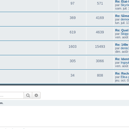
Re: Etat
97
571
par
Skyri
sam. juil.
Re: 5ème
369
4169
par
demo
lun. juil.
Re: Quel
619
4639
par
Skipp
ven. août
Re: 149e
1603
15493
par
denis
dim. août
Re: Ident
305
3066
par
Ingou
ven. août
Re: Rech
34
808
par
Elisa 
jeu. oct.
Rechercher
Recherche avancée
um.