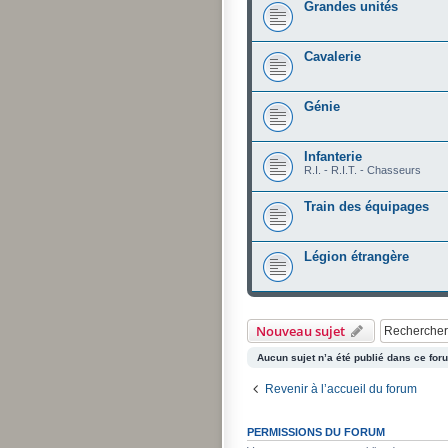
Grandes unités
Cavalerie
Génie
Infanterie
R.I. - R.I.T. - Chasseurs
Train des équipages
Légion étrangère
Nouveau sujet
Aucun sujet n’a été publié dans ce for
Revenir à l’accueil du forum
PERMISSIONS DU FORUM