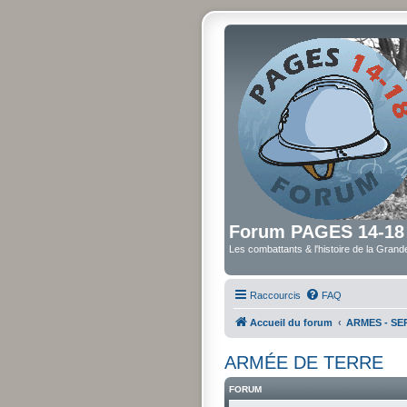
Forum PAGES 14-18
Les combattants & l'histoire de la Gran
Raccourcis
FAQ
Accueil du forum
ARMES - SER
ARMÉE DE TERRE
FORUM