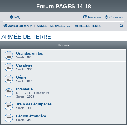
Forum PAGES 14-18
FAQ
Inscription
Connexion
R
Accueil du forum
ARMES - SERVICES - UNITES : historiques & discussions
ARMÉE DE TERRE
e
ARMÉE DE TERRE
c
Forum
h
e
Grandes unités
Sujets :
97
r
Cavalerie
c
Sujets :
369
h
Génie
e
Sujets :
619
r
Infanterie
R.I. - R.I.T. - Chasseurs
Sujets :
1603
Train des équipages
Sujets :
305
Légion étrangère
Sujets :
34