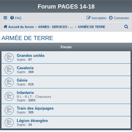
Forum PAGES 14-18
FAQ
Inscription
Connexion
R
Accueil du forum
ARMES - SERVICES - UNITES : historiques & discussions
ARMÉE DE TERRE
e
ARMÉE DE TERRE
c
Forum
h
e
Grandes unités
Sujets :
97
r
Cavalerie
c
Sujets :
369
h
Génie
e
Sujets :
619
r
Infanterie
R.I. - R.I.T. - Chasseurs
Sujets :
1603
Train des équipages
Sujets :
305
Légion étrangère
Sujets :
34