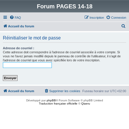
Forum PAGES 14-18
FAQ
Inscription
Connexion
R
Accueil du forum
e
Réinitialiser le mot de passe
c
h
Adresse de courriel :
Cette adresse doit correspondre à l’adresse de courriel associée à votre compte. Si
e
vous ne l’avez jamais modifié depuis le panneau de contrôle de l’utilisateur, il s’agit de
l’adresse de courriel que vous avez spécifiée lors de votre inscription.
r
c
h
e
r
Accueil du forum
Supprimer les cookies
Fuseau horaire sur
UTC+02:00
Développé par
phpBB
® Forum Software © phpBB Limited
Traduction française officielle
©
Qiaeru