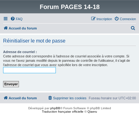
Forum PAGES 14-18
FAQ
Inscription
Connexion
R
Accueil du forum
e
Réinitialiser le mot de passe
c
h
Adresse de courriel :
Cette adresse doit correspondre à l’adresse de courriel associée à votre compte. Si
e
vous ne l’avez jamais modifié depuis le panneau de contrôle de l’utilisateur, il s’agit de
l’adresse de courriel que vous avez spécifiée lors de votre inscription.
r
c
h
e
r
Accueil du forum
Supprimer les cookies
Fuseau horaire sur
UTC+02:00
Développé par
phpBB
® Forum Software © phpBB Limited
Traduction française officielle
©
Qiaeru