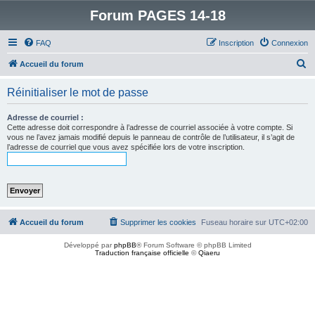
Forum PAGES 14-18
FAQ
Inscription
Connexion
R
Accueil du forum
e
Réinitialiser le mot de passe
c
h
Adresse de courriel :
Cette adresse doit correspondre à l’adresse de courriel associée à votre compte. Si
e
vous ne l’avez jamais modifié depuis le panneau de contrôle de l’utilisateur, il s’agit de
l’adresse de courriel que vous avez spécifiée lors de votre inscription.
r
c
h
e
r
Accueil du forum
Supprimer les cookies
Fuseau horaire sur
UTC+02:00
Développé par
phpBB
® Forum Software © phpBB Limited
Traduction française officielle
©
Qiaeru