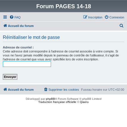
Forum PAGES 14-18
FAQ
Inscription
Connexion
R
Accueil du forum
e
Réinitialiser le mot de passe
c
h
Adresse de courriel :
Cette adresse doit correspondre à l’adresse de courriel associée à votre compte. Si
e
vous ne l’avez jamais modifié depuis le panneau de contrôle de l’utilisateur, il s’agit de
l’adresse de courriel que vous avez spécifiée lors de votre inscription.
r
c
h
e
r
Accueil du forum
Supprimer les cookies
Fuseau horaire sur
UTC+02:00
Développé par
phpBB
® Forum Software © phpBB Limited
Traduction française officielle
©
Qiaeru