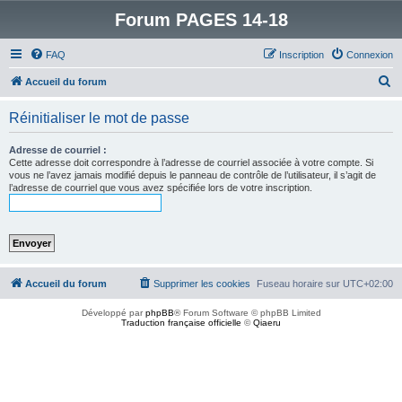
Forum PAGES 14-18
FAQ
Inscription
Connexion
R
Accueil du forum
e
Réinitialiser le mot de passe
c
h
Adresse de courriel :
Cette adresse doit correspondre à l’adresse de courriel associée à votre compte. Si
e
vous ne l’avez jamais modifié depuis le panneau de contrôle de l’utilisateur, il s’agit de
l’adresse de courriel que vous avez spécifiée lors de votre inscription.
r
c
h
e
r
Accueil du forum
Supprimer les cookies
Fuseau horaire sur
UTC+02:00
Développé par
phpBB
® Forum Software © phpBB Limited
Traduction française officielle
©
Qiaeru