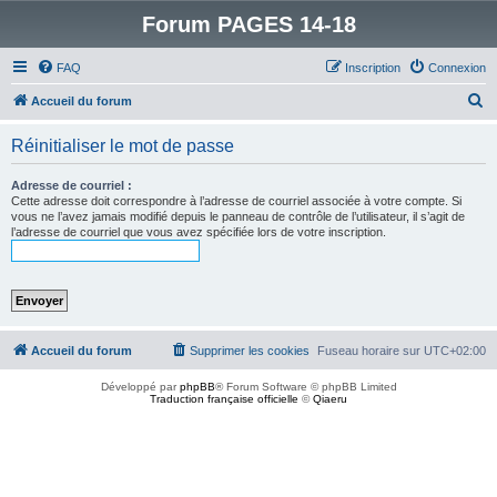
Forum PAGES 14-18
FAQ
Inscription
Connexion
R
Accueil du forum
e
Réinitialiser le mot de passe
c
h
Adresse de courriel :
Cette adresse doit correspondre à l’adresse de courriel associée à votre compte. Si
e
vous ne l’avez jamais modifié depuis le panneau de contrôle de l’utilisateur, il s’agit de
l’adresse de courriel que vous avez spécifiée lors de votre inscription.
r
c
h
e
r
Accueil du forum
Supprimer les cookies
Fuseau horaire sur
UTC+02:00
Développé par
phpBB
® Forum Software © phpBB Limited
Traduction française officielle
©
Qiaeru