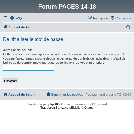
Forum PAGES 14-18
FAQ
Inscription
Connexion
R
Accueil du forum
e
Réinitialiser le mot de passe
c
h
Adresse de courriel :
Cette adresse doit correspondre à l’adresse de courriel associée à votre compte. Si
e
vous ne l’avez jamais modifié depuis le panneau de contrôle de l’utilisateur, il s’agit de
l’adresse de courriel que vous avez spécifiée lors de votre inscription.
r
c
h
e
r
Accueil du forum
Supprimer les cookies
Fuseau horaire sur
UTC+02:00
Développé par
phpBB
® Forum Software © phpBB Limited
Traduction française officielle
©
Qiaeru