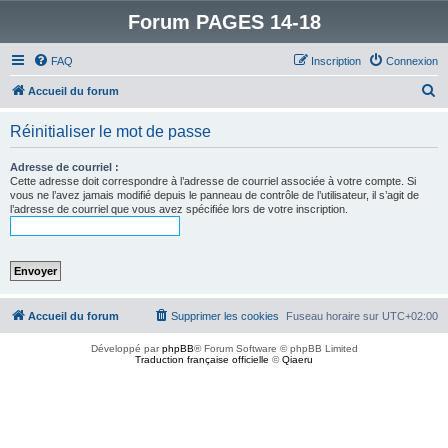
Forum PAGES 14-18
FAQ
Inscription
Connexion
R
Accueil du forum
e
Réinitialiser le mot de passe
c
h
Adresse de courriel :
Cette adresse doit correspondre à l’adresse de courriel associée à votre compte. Si
e
vous ne l’avez jamais modifié depuis le panneau de contrôle de l’utilisateur, il s’agit de
l’adresse de courriel que vous avez spécifiée lors de votre inscription.
r
c
h
e
r
Accueil du forum
Supprimer les cookies
Fuseau horaire sur
UTC+02:00
Développé par
phpBB
® Forum Software © phpBB Limited
Traduction française officielle
©
Qiaeru