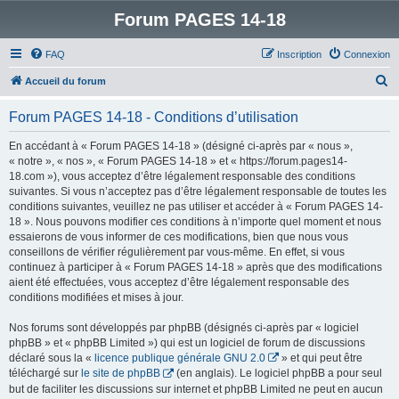
Forum PAGES 14-18
FAQ
Inscription
Connexion
R
Accueil du forum
e
Forum PAGES 14-18 - Conditions d’utilisation
c
h
En accédant à « Forum PAGES 14-18 » (désigné ci-après par « nous »,
« notre », « nos », « Forum PAGES 14-18 » et « https://forum.pages14-
e
18.com »), vous acceptez d’être légalement responsable des conditions
r
suivantes. Si vous n’acceptez pas d’être légalement responsable de toutes les
conditions suivantes, veuillez ne pas utiliser et accéder à « Forum PAGES 14-
c
18 ». Nous pouvons modifier ces conditions à n’importe quel moment et nous
h
essaierons de vous informer de ces modifications, bien que nous vous
conseillons de vérifier régulièrement par vous-même. En effet, si vous
e
continuez à participer à « Forum PAGES 14-18 » après que des modifications
r
aient été effectuées, vous acceptez d’être légalement responsable des
conditions modifiées et mises à jour.
Nos forums sont développés par phpBB (désignés ci-après par « logiciel
phpBB » et « phpBB Limited ») qui est un logiciel de forum de discussions
déclaré sous la «
licence publique générale GNU 2.0
» et qui peut être
téléchargé sur
le site de phpBB
(en anglais). Le logiciel phpBB a pour seul
but de faciliter les discussions sur internet et phpBB Limited ne peut en aucun