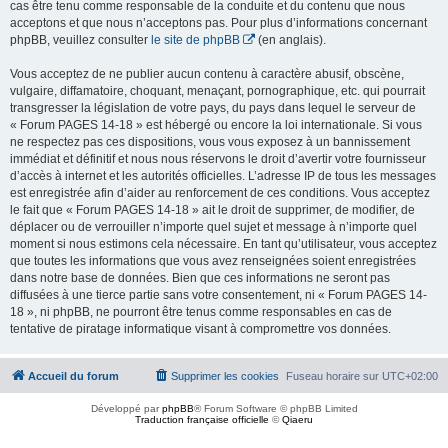
cas être tenu comme responsable de la conduite et du contenu que nous
acceptons et que nous n’acceptons pas. Pour plus d’informations concernant
phpBB, veuillez consulter
le site de phpBB
(en anglais).
Vous acceptez de ne publier aucun contenu à caractère abusif, obscène,
vulgaire, diffamatoire, choquant, menaçant, pornographique, etc. qui pourrait
transgresser la législation de votre pays, du pays dans lequel le serveur de
« Forum PAGES 14-18 » est hébergé ou encore la loi internationale. Si vous
ne respectez pas ces dispositions, vous vous exposez à un bannissement
immédiat et définitif et nous nous réservons le droit d’avertir votre fournisseur
d’accès à internet et les autorités officielles. L’adresse IP de tous les messages
est enregistrée afin d’aider au renforcement de ces conditions. Vous acceptez
le fait que « Forum PAGES 14-18 » ait le droit de supprimer, de modifier, de
déplacer ou de verrouiller n’importe quel sujet et message à n’importe quel
moment si nous estimons cela nécessaire. En tant qu’utilisateur, vous acceptez
que toutes les informations que vous avez renseignées soient enregistrées
dans notre base de données. Bien que ces informations ne seront pas
diffusées à une tierce partie sans votre consentement, ni « Forum PAGES 14-
18 », ni phpBB, ne pourront être tenus comme responsables en cas de
tentative de piratage informatique visant à compromettre vos données.
Accueil du forum
Supprimer les cookies
Fuseau horaire sur
UTC+02:00
Développé par
phpBB
® Forum Software © phpBB Limited
Traduction française officielle
©
Qiaeru