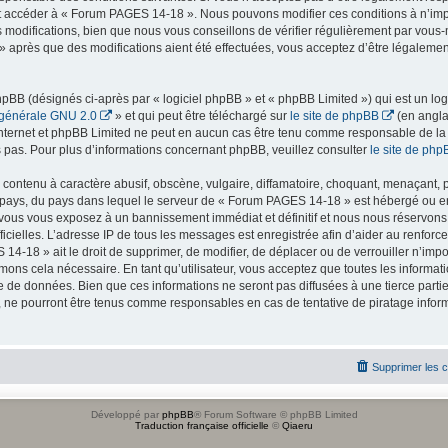
r et accéder à « Forum PAGES 14-18 ». Nous pouvons modifier ces conditions à n’i
 modifications, bien que nous vous conseillons de vérifier régulièrement par vous-
 après que des modifications aient été effectuées, vous acceptez d’être légaleme
BB (désignés ci-après par « logiciel phpBB » et « phpBB Limited ») qui est un log
 générale GNU 2.0
» et qui peut être téléchargé sur
le site de phpBB
(en angla
ur internet et phpBB Limited ne peut en aucun cas être tenu comme responsable de l
pas. Pour plus d’informations concernant phpBB, veuillez consulter
le site de php
contenu à caractère abusif, obscène, vulgaire, diffamatoire, choquant, menaçant, p
e pays, du pays dans lequel le serveur de « Forum PAGES 14-18 » est hébergé ou enc
vous vous exposez à un bannissement immédiat et définitif et nous nous réservons le
officielles. L’adresse IP de tous les messages est enregistrée afin d’aider au renfor
14-18 » ait le droit de supprimer, de modifier, de déplacer ou de verrouiller n’imp
mons cela nécessaire. En tant qu’utilisateur, vous acceptez que toutes les inform
e de données. Bien que ces informations ne seront pas diffusées à une tierce parti
ne pourront être tenus comme responsables en cas de tentative de piratage infor
Supprimer les 
Développé par
phpBB
® Forum Software © phpBB Limited
Traduction française officielle
©
Qiaeru