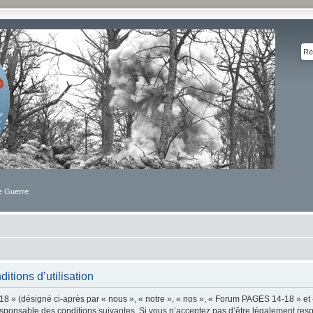
de Guerre
tions d’utilisation
 » (désigné ci-après par « nous », « notre », « nos », « Forum PAGES 14-18 » et 
sponsable des conditions suivantes. Si vous n’acceptez pas d’être légalement resp