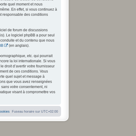
mporte quel moment et nous
même. En effet, si vous continuez à
nt responsable des conditions
iciel de forum de discussions
is). Le logiciel phpBB a pour seul
a conduite et du contenu que nous
BB
(en anglais).
ornographique, etc. qui pourrait
ore la loi internationale. Si vous
 droit d’avertir votre fournisseur
cement de ces conditions. Vous
orte quel sujet et message à
ations que vous avez renseignées
e sans votre consentement, ni
matique visant à compromettre vos
cookies
Fuseau horaire sur
UTC+02:00