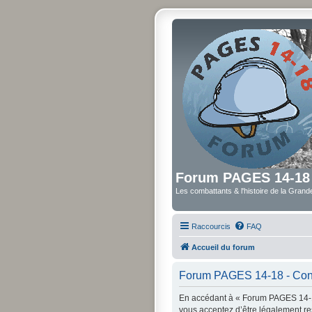
Forum PAGES 14-18
Les combattants & l'histoire de la Gran
Raccourcis
FAQ
Accueil du forum
Forum PAGES 14-18 - Condi
En accédant à « Forum PAGES 14-18
vous acceptez d’être légalement re