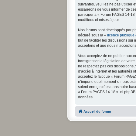
suivantes, veuillez ne pas utilise
essaierons de vous informer de ces
participer à « Forum PAGES 14-18 »
modifiées et mises à jour.
Nos forums sont développés par php
déclaré sous la «
licence publique
but de faciliter les discussions s
acceptons et que nous n’acceptons 
Vous acceptez de ne publier aucun 
transgresser la législation de votr
ne respectez pas ces dispositions, 
d’accès à internet et les autorités 
acceptez le fait que « Forum PAGES 
n’importe quel moment si nous esti
soient enregistrées dans notre bas
« Forum PAGES 14-18 », ni phpBB, 
données.
Accueil du forum